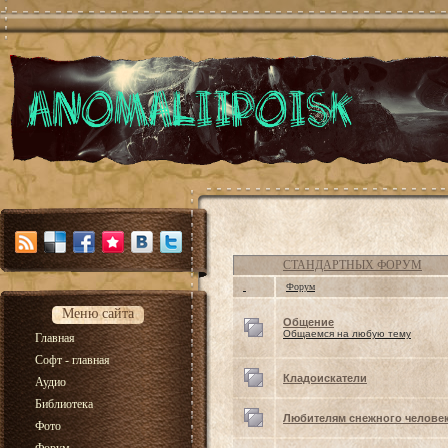
СТАНДАРТНЫХ ФОРУМ
Форум
Меню сайта
Общение
Общаемся на любую тему
Главная
Софт - главная
Кладоискатели
Аудио
Библиотека
Любителям снежного челове
Фото