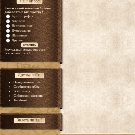
Наш опрос
Книги какой тематики больше
добавлять в библиотеку?
Криптография
Алхимия
Неопознанное
Нумерология
Шаманизм
Другое
Результаты
|
Архив опросов
Всего ответов:
23
Друзья сайта
Официальный блог
Сообщество uCoz
Всё о кладах
Сибирский охотник
Tenebrosi
Знаете ли вы?