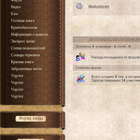
Форум
Мифология
Видео
Блог
Гостевая книга
Криптобиология
Информации о монетах
ДОПОЛНИТЕЛЬНАЯ ИНФО
Экспресс меню
Посетители:
0
(участников -
0
, гостей -
0
)
Статьи пользователей
Словарь терминов
Рекорд посещаемости форум
Красная книга
Статистика форума
Заброшенные места
Vegvisir
Всего создано
4
тем, в котор
Зарегистрировано
14
участник
Vegvisir
Vegvisir
Vegvisir
Форма входа