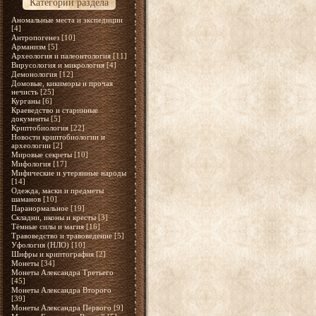
Категории раздела
Аномальные места и экспедиции
[4]
Антропогенез
[10]
Арманизм
[5]
Археология и палеонтология
[11]
Вирусология и микрология
[4]
Демонология
[12]
Домовые, кикиморы и прочая
нечисть
[25]
Курганы
[6]
Краеведство и старинные
документы
[5]
Криптобиология
[22]
Новости криптобиологии и
археологии
[2]
Мировые секреты
[10]
Мифология
[17]
Мифические и утерянные народы
[14]
Одежда, маски и предметы
шаманов
[10]
Паранормальное
[19]
Складни, иконы и кресты
[3]
Тёмные силы и магия
[16]
Травоведство и травоведение
[5]
Уфология (НЛО)
[10]
Шифры и криптография
[2]
Монеты
[34]
Монеты Александра Третьего
[45]
Монеты Александра Второго
[39]
Монеты Александра Первого
[9]