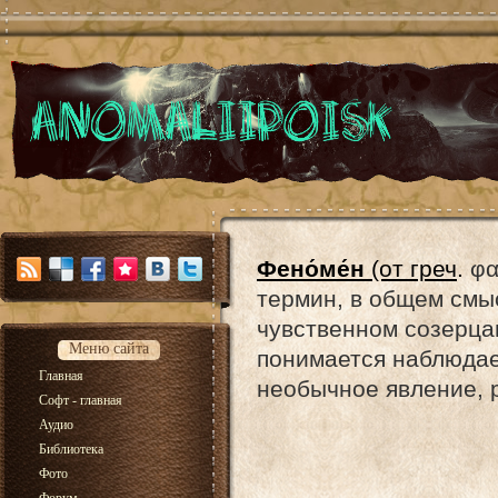
Фено́ме́н
(от греч
.
φα
термин, в общем смы
чувственном созерца
Меню сайта
понимается наблюдае
Главная
необычное явление, р
Софт - главная
Аудио
Библиотека
Фото