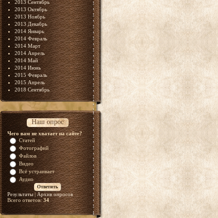
2013 Сентябрь
2013 Октябрь
2013 Ноябрь
2013 Декабрь
2014 Январь
2014 Февраль
2014 Март
2014 Апрель
2014 Май
2014 Июнь
2015 Февраль
2015 Апрель
2018 Сентябрь
Наш опрос
Чего вам не хватает на сайте?
Статей
Фотографий
Файлов
Видео
Всё устраивает
Аудио
Результаты
|
Архив опросов
Всего ответов:
34