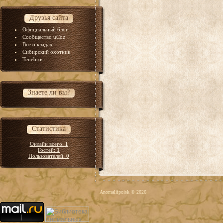
Друзья сайта
Официальный блог
Сообщество uCoz
Всё о кладах
Сибирский охотник
Tenebrosi
Знаете ли вы?
Статистика
Онлайн всего:
1
Гостей:
1
Пользователей:
0
Anomaliipoisk © 2026