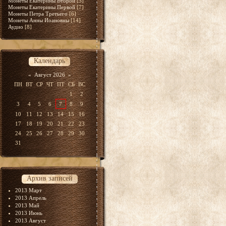
Монеты Екатерины Второй
[5]
Монеты Екатерины Первой
[7]
Монеты Петра Третьего
[6]
Монеты Анны Иоановны
[14]
Аудио
[8]
Календарь
«
Август 2026
»
ПН
ВТ
СР
ЧТ
ПТ
СБ
ВС
1
2
3
4
5
6
7
8
9
10
11
12
13
14
15
16
17
18
19
20
21
22
23
24
25
26
27
28
29
30
31
Архив записей
2013 Март
2013 Апрель
2013 Май
2013 Июнь
2013 Август