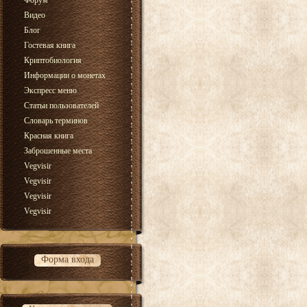
Форум
Видео
Блог
Гостевая книга
Криптобиология
Информации о монетах
Экспресс меню
Статьи пользователей
Словарь терминов
Красная книга
Заброшенные места
Vegvisir
Vegvisir
Vegvisir
Vegvisir
Форма входа