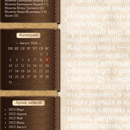
Монеты Екатерины Второй
[5]
Монеты Екатерины Первой
[7]
обозначения объе
Монеты Петра Третьего
[6]
Монеты Анны Иоановны
[14]
Научная картина 
Аудио
[8]
совокупности оп
природный мир, ц
Календарь
общих принципах 
«
Август 2026
»
Картина мира — с
ПН
ВТ
СР
ЧТ
ПТ
СБ
ВС
изменение нельзя
1
2
3
4
5
6
7
8
9
и самому крупном
10
11
12
13
14
15
16
обычно идет о це
17
18
19
20
21
22
23
главных фундамен
24
25
26
27
28
29
30
31
сопровождаются р
исследования, а 
самих нормах и и
Архив записей
Научная картина 
2013 Март
2013 Апрель
знания, репрезен
2013 Май
2013 Июнь
соответственно о
2013 Август