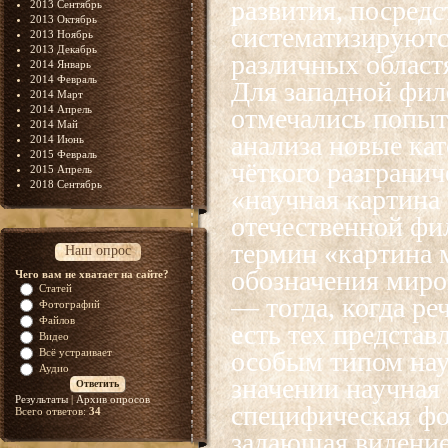
развития, посред
2013 Сентябрь
2013 Октябрь
систематизируютс
2013 Ноябрь
2013 Декабрь
различных област
2014 Январь
2014 Февраль
Для западной фил
2014 Март
2014 Апрель
отмечались попыт
2014 Май
анализа новые кат
2014 Июнь
2015 Февраль
чёткого разграни
2015 Апрель
2018 Сентябрь
«научная картина
отечественной фи
термин «картина 
Наш опрос
обозначения миров
Чего вам не хватает на сайте?
Статей
— тогда, когда ре
Фотографий
Файлов
есть тех представ
Видео
Всё устраивает
особым типом нау
Аудио
значении научная
Результаты
|
Архив опросов
специфическая фо
Всего ответов:
34
задающая видение