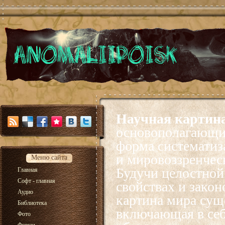
Научная картина
основополагающих
форма систематиз
и мировоззренчес
Меню сайта
Будучи целостной
Главная
Софт - главная
свойствах и зако
Аудио
картина мира суще
Библиотека
включающая в себ
Фото