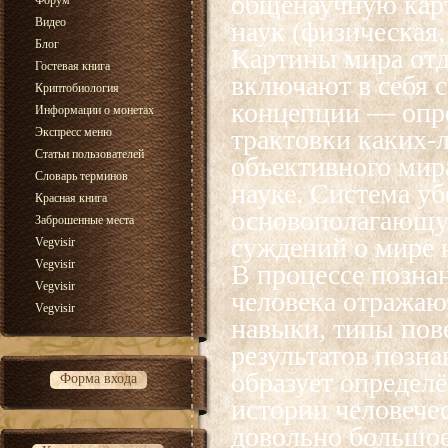
общенаучную кар
Форум
Видео
наук (физическая, 
Блог
Картины мира отд
Гостевая книга
включают в себя 
Криптобиология
концепции — опр
Информации о монетах
трактовки каких-
Экспресс меню
Статьи пользователей
объективного мир
Словарь терминов
науке. Система у
Красная книга
основополагающую
Заброшенные места
суждений о мире 
Vegvisir
Vegvisir
В процессе позна
Vegvisir
человека отражаю
Vegvisir
навыки, типы пов
результатов позна
образует определ
Форма входа
истории человече
довольно большое