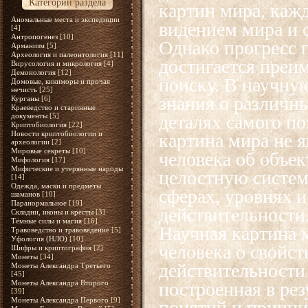
Категории раздела
картин мира, каж
Аномальные места и экспедиции
видением мира и 
[4]
Антропогенез
[10]
Однако прогресс 
Арманизм
[5]
Археология и палеонтология
[11]
достигается преи
Вирусология и микрология
[4]
Демонология
[12]
поиску. В научну
Домовые, кикиморы и прочая
нечисть
[25]
знания о различн
Курганы
[6]
Краеведство и старинные
документы
[5]
деталях самого по
Криптобиология
[22]
Новости криптобиологии и
картина мира не 
археологии
[2]
Мировые секреты
[10]
человека об объек
Мифология
[17]
Мифические и утерянные народы
целостную систем
[14]
Одежда, маски и предметы
сферах, уровнях 
шаманов
[10]
Паранормальное
[19]
действительности
Складни, иконы и кресты
[3]
Тёмные силы и магия
[16]
Научная картина 
Травоведство и травоведение
[5]
Уфология (НЛО)
[10]
человека о свойст
Шифры и криптография
[2]
Монеты
[34]
действительности
Монеты Александра Третьего
[45]
Монеты Александра Второго
построенная в ре
[39]
Монеты Александра Первого
[9]
понятий и принци