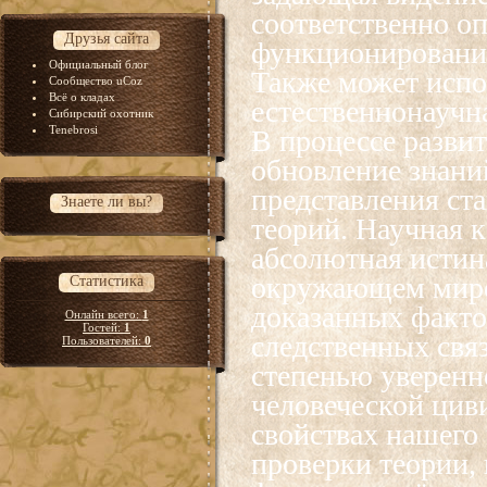
соответственно о
Друзья сайта
функционирования
Официальный блог
Также может испо
Сообщество uCoz
Всё о кладах
естественнонаучн
Сибирский охотник
Tenebrosi
В процессе разви
обновление знани
представления ст
Знаете ли вы?
теорий. Научная 
абсолютная истин
окружающем мире
Статистика
доказанных факто
Онлайн всего:
1
Гостей:
1
следственных связ
Пользователей:
0
степенью уверенн
человеческой цив
свойствах нашего 
проверки теории,