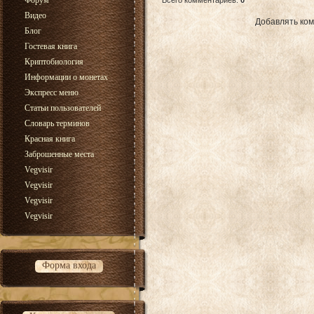
Форум
Всего комментариев
:
0
Видео
Добавлять ком
Блог
Гостевая книга
Криптобиология
Информации о монетах
Экспресс меню
Статьи пользователей
Словарь терминов
Красная книга
Заброшенные места
Vegvisir
Vegvisir
Vegvisir
Vegvisir
Форма входа