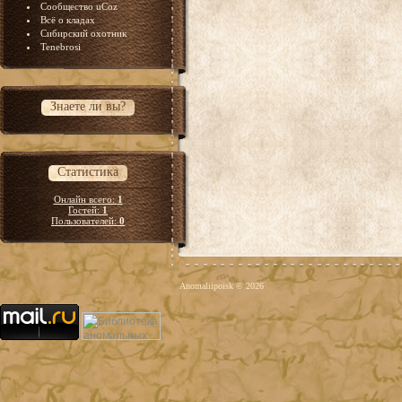
Сообщество uCoz
Всё о кладах
Сибирский охотник
Tenebrosi
Знаете ли вы?
Статистика
Онлайн всего:
1
Гостей:
1
Пользователей:
0
Anomaliipoisk © 2026