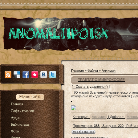
Главная
»
Файлы
»
Алхимия
ТРАКТАТ О МИКРОКОСМЕ
[ ·
Скачать удаленно
() ]
(О малой Вселенной человеческого тела, 
Меню сайта
откуда оно исходит и куда стремится.) Дл
Главная
Софт - главная
Категория
:
Алхимия
|
Добавил
:
Монол
Аудио
Библиотека
Просмотров
:
388
|
Загрузок
:
220
|
Рейтин
Фото