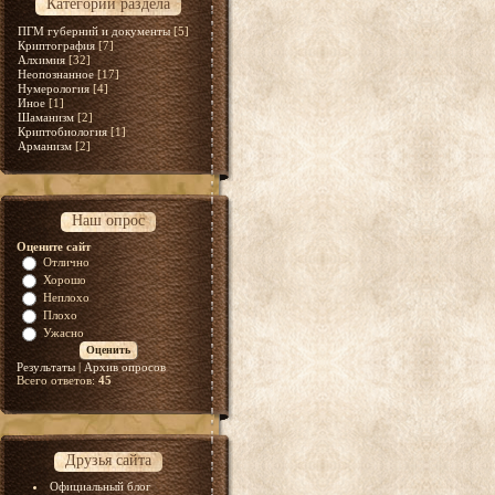
Категории раздела
ПГМ губерний и документы
[5]
Криптография
[7]
Алхимия
[32]
Неопознанное
[17]
Нумерология
[4]
Иное
[1]
Шаманизм
[2]
Криптобиология
[1]
Арманизм
[2]
Наш опрос
Оцените сайт
Отлично
Хорошо
Неплохо
Плохо
Ужасно
Результаты
|
Архив опросов
Всего ответов:
45
Друзья сайта
Официальный блог