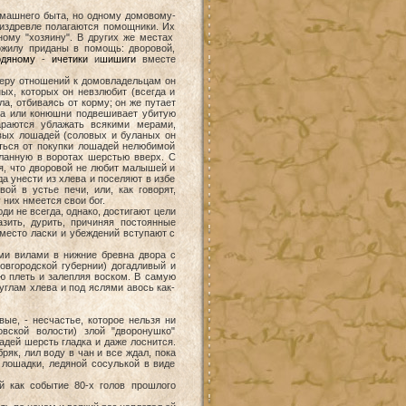
машнего быта, но одному домовому-
 издревле полагаются помощники. Их
ному "хозяину". В других же местах
ожилу приданы в помощь: дворовой,
одяному
-
ичетики
и
шишиги
вместе
у отношений к домовладельцам он
ых, которых он невзлюбит (всегда и
ла, отбиваясь от корму; он же путает
ева или конюшни подвешивает убитую
тараются ублажать всякими мерами,
ивых лошадей (соловых и буланых он
заться от покупки лошадей нелюбимой
стланную в воротах шерстью вверх. С
я, что дворовой не любит малышей и
а унести из хлева и поселяют в избе
ой в устье печи, или, как говорят,
 них нмеется свои бог.
и не всегда, однако, достигают цели
зить, дурить, причиняя постоянные
место ласки и убеждений вступают с
ми вилами в нижние бревна двора с
Новгородской губернии) догадливый и
ю плеть и залепляя воском. В самую
 углам хлева и под яслями авось как-
, - несчастье, которое нельзя ни
овской волости) злой "дворонушко"
адей шерсть гладка и даже лоснится.
ряк, лил воду в чан и все ждал, пока
 лошадки, ледяной сосулькой в виде
й как событие 80-х голов прошлого