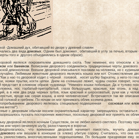
вой -Домашний дух, обитавший во дворе у древний славян
ались два вида
домовых
. Одним был доможил , обитавший в углу за печью, вторым
черты того и другого объединялись в одном образе).
й являлся покровителем домашнего скота. Тем неменее, его относили к з
иком
или
банником
. Вописании дворового соединились традиционные черты домово
нской демонологии. Внешне дворовой описывался похожим на человека, но с куриным
случайно. Любимым животным дворового являлись кошка или кот. Отожествление дв
 "Как у нас-то дворовой ходит с чёрной головой, носит шубку бархатну, у него-то гла
ки, ножки прытки, кохти цепки. Днем на солнышке лежит, чудны сказки говорит, но
 предстает в сложном образе чудовища: "Немного кошки побольше. Да и тулово похо
еловека, нос горбатый-прегорбатый, глаза большущие, красные, как огонь, а на
ий, а в нем два ряда черных зубов, язык красный и шероховатый, руки как у чел
рстью, вроде как серая кошка, а ноги человеческие". Встречаются так же описани
й головой и гребнем. По ночам он мог принимать облик хозяина дома.
ребыванием дворового являлась специально подвешенная
сосновая
или
елов
на метла"').
ые с дворовым обычаи носили охранительный характер: запрещалось оставаться на 
разрешалось пускать посторонних животных, поскольку дворовой мог принять их облик
ку дворовой являлся ночным Существом, он не любил ничего светлого. Поэтому при 
ом или через овчинную шубу, разостланную в воротах.
лагалось, что временами дворовой начинает пакостить, мучить домашни
и
домового
или вешали в конюшне (в хлеве) убитую сороку. Считалось, что она отп
сь умилостивить многочисленными подношениями. По большим праздникам ему ос