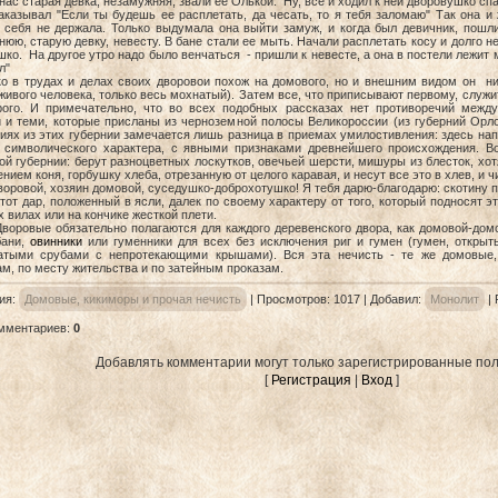
нас старая девка, незамужняя, звали ее Олькой. Ну, все и ходил к ней дворовушко спа
аказывал "Если ты будешь ее расплетать, да чесать, то я тебя заломаю" Так она и
у себя не держала. Только выдумала она выйти замуж, и когда был девичник, пошли
юю, старую девку, невесту. В бане стали ее мыть. Начали расплетать косу и долго не
ко. На другое утро надо было венчаться - пришли к невесте, а она в постели лежит 
ил"
ко в трудах и делах своих дворовои похож на домового, но и внешним видом oн ни
живого человека, только весь мохнатый). Затем все, что приписывают первому, служи
рого. И примечательно, что во всех подобных рассказах нет противоречий меж
й и теми, которые присланы из черноземной полосы Великороссии (из губерний Орло
иях из этих губернии замечается лишь разница в приемах умилостивления: здесь на
 символического характера, с явными признаками древнейшего происхождения. Вот
й губернии: берут разноцветных лоскутков, овечьей шерсти, мишуры из блесток, хо
нием коня, горбушку хлеба, отрезанную от целого каравая, и несут все это в хлев, и 
воровой, хозяин домовой, суседушко-доброхотушко! Я тебя дарю-благодарю: скотину п
р, положенный в ясли, далек по своему характеру от того, который подносят этом
 вилах или на кончике жесткой плети.
е обязательно полагаются для каждого деревенского двора, как домовой-домо
бани,
овинники
или гуменники для всех без исключения риг и гумен (гумен, открыты
атыми срубами с непротекающими крышами). Вся эта нечисть - те же домовые
м, по месту жительства и по затейным проказам.
ия
:
Домовые, кикиморы и прочая нечисть
|
Просмотров
: 1017 |
Добавил
:
Монолит
|
омментариев
:
0
Добавлять комментарии могут только зарегистрированные пол
[
Регистрация
|
Вход
]