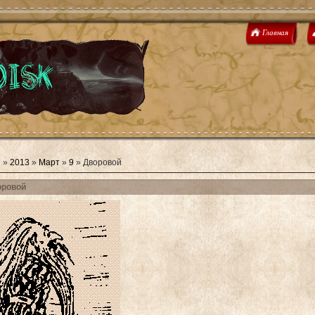
Главная
я
»
2013
»
Март
»
9
» Дворовой
оровой