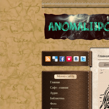
Главна
Дв
Меню сайта
Главная
Софт - главная
Аудио
Библиотека
Фото