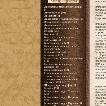
Категории раздела
новое ме
Как ни 
Аномальные места и экспедиции
доможил
[4]
работа 
Антропогенез
[10]
умеют д
банник,
Арманизм
[5]
с
русал
Археология и палеонтология
[11]
Дворово
Вирусология и микрология
[4]
причисл
Демонология
[12]
неизменн
Домовые, кикиморы и прочая
ей грив
нечисть
[25]
сороку,
Курганы
[6]
предуга
Краеведство и старинные
тоже оби
документы
[5]
масти, т
Криптобиология
[22]
особенн
Новости криптобиологии и
может ли
археологии
[2]
вместе 
Мировые секреты
[10]
"водомля
Мифология
[17]
При6егая
Мифические и утерянные народы
и дворо
[14]
беспоко
ним в от
Одежда, маски и предметы
По воло
шаманов
[10]
приговор
Паранормальное
[19]
знающий
Складни, иконы и кресты
[3]
полночь,
Тёмные силы и магия
[16]
нибудь п
Травоведство и травоведение
[5]
Уфология (НЛО)
[10]
Нередко
Шифры и криптография
[2]
отврати
Монеты
[34]
позавидо
Монеты Александра Третьего
Злой про
[45]
она сро
Монеты Александра Второго
"маленьк
[39]
Оттуда 
Монеты Александра Первого
[9]
столети