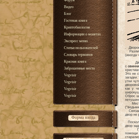
Форум
Видео
Блог
Гостевая книга
Криптобиология
Информации о монетах
Экспресс меню
Статьи пользователей
. Дворо
Различ
Словарь терминов
(иногда 
Красная книга
Дворово
с
овинн
Заброшенные места
христиа
Это не 
Vegvisir
загадки:
утки чут
Vegvisir
дворовой
Vegvisir
как у ч
широкущ
Vegvisir
Оброс ше
петушино
Местоп
("ведьми
Связанн
двор не 
Форма входа
Посколь
двор зад
Предпо
помощ
старали