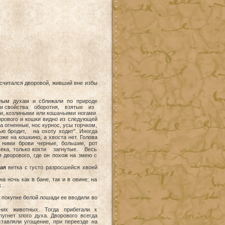
 считался дворовой, живший вне избы
лым духам и сближали по природе
го и свойства оборотня, взятые из
и, козлиными или кошачьими ногами.
орового и кошки видно из следующей
за огненные, нос курнос, усы торчком,
чью бродит, на охоту ходит". Иногда
же на кошкино, а хвоста нет. Голова
д ними брови черные, большие, рот
овека, только кохти загнутые. Весь
я дворового, где он похож на змею с
ая
ветка с густо разросшейся хвоей
ночь как в бане, так и в овине; на
 .
покупке белой лошади ее вводили во
х животных. Тогда прибегали к
угнет злого духа. Дворового всегда
тавляли угощение, при переезде на