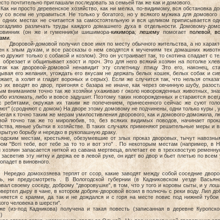
сто почтительно приглашали последовать за семьей так же как и домового.
просто деревенское хозяйство, как ни мелка, по-видимому, вся обстановка до
у со всем не управиться. Не только у богатого, но у всякого мужика для домового
в одних местах не считается за самостоятельную и вся целиком приписывается од
огадливо различать труды каждого домашнего духа в отдельности. Домовому-дом
 овинник (он же и гуменник)и шишимора-
кикимора
;
лешему
помогает
полевой
,
в
ками
.
й-домовой получил свое имя по месту обычного жительства, а но характер
ен к злым духам, и все рассказы о нем сводятся к мучениям тех домашних животн
о дружит только с собакой и козлом). Это он устраивает так, то скотина спадает с те
у, обрезает и общипывает хвост и проч. Это для него всякий хозяин на потолке хл
 так как дворовой-домовой ненавидит эту сплетницу птицу Это его, наконец, с
дывая его желания, угождать его вкусам не держать белых кошек, белых собак и с
жает, а холит и гладит вороных и серых). Если же случится так, что нельзя отка
о их вводят во двор, пригоняя с базара не иначе, как через овчинную шубу, разо
ым вниманием точно так же хозяйки ухаживаю г около новорожденных животных, зна
бо изломать, либо и вовсе задушит. Поэтому таких новорожденных и стараются всегд
с ребятами, окружая их таким же попечением, принесенного сейчас же суют голов
ют" (сродняют с домом) На дворе этому домовому не подчинены, одни только куры , у
 к точно таким же мерам умилостивления дворового, как и домового-доможила, люд
вой точно так же то миролюбив, то, без всяких видимых поводов, начинает прока
йства, явные убытки в хозяйстве. В таких случаях применяют решительные меры и в
крытую борьбу и нередко в рукопашную драку.
годским местам, крестьяне, обезумевшие от злых проказ дворовых, тычут навозны
ом "Boтi тебе, вот тeбe за то то и вот это" . По некоторым местам (например, в 
 хозяин запасается ниткой из савана мертвеца, вплетает ее в треххвостую ременну
 засветив эту нитку и держа ее в левой руке, он идeт во двор и бьет плетью по всем
опадет в виновного.
 домохозяева терпят от ссор, какие заводят между собой соседние дворовые
ть, ни предусмотреть . В Вологодской губернии (в Кадниковском уезде Васьян
вал своему соседу, доброму "дворовушке", в том, что у того и коровы сыты, и у лош
вертел дыру в чане, в котором добряк-дворовой возил в полночь с реки воду. Лил доб
вняется с краями, да так и не дождался и с горя на месте повис под нижней тубои
ого человека в шерсти".
же (из-под Кадникова) получена и такая повесть (записанная в деревне Куропско
я)