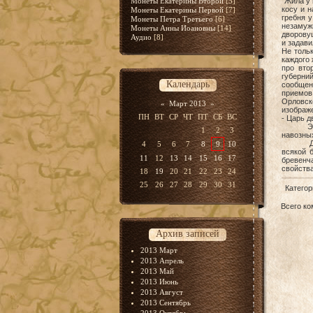
Монеты Екатерины Второй
[5]
"Жила у 
косу и н
Монеты Екатерины Первой
[7]
гребня 
Монеты Петра Третьего
[6]
незамужн
Монеты Анны Иоановны
[14]
дворовуш
Аудио
[8]
и задав
Не толь
каждого 
про вто
губерни
Календарь
сообщен
приемов
Орловско
«
Март 2013
»
изображе
ПН
ВТ
СР
ЧТ
ПТ
СБ
ВС
- Царь д
Этот да
1
2
3
навозных
Дворовы
4
5
6
7
8
9
10
всякой 
11
12
13
14
15
16
17
бревенч
свойства
18
19
20
21
22
23
24
25
26
27
28
29
30
31
Категор
Всего к
Архив записей
2013 Март
2013 Апрель
2013 Май
2013 Июнь
2013 Август
2013 Сентябрь