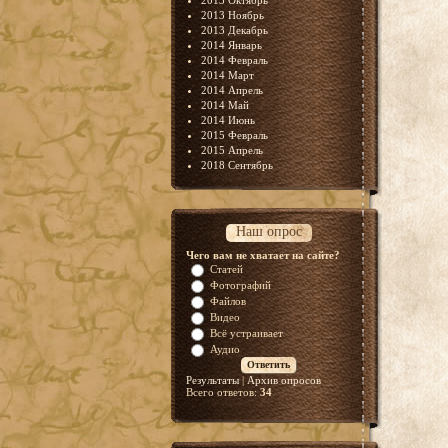
2013 Октябрь
2013 Ноябрь
2013 Декабрь
2014 Январь
2014 Февраль
2014 Март
2014 Апрель
2014 Май
2014 Июнь
2015 Февраль
2015 Апрель
2018 Сентябрь
Наш опрос
Чего вам не хватает на сайте?
Статей
Фотографий
Файлов
Видео
Всё устраивает
Аудио
Результаты
|
Архив опросов
Всего ответов:
34