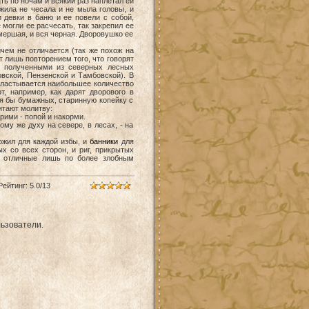
ть по ночам и всякий раз наплетал ей
 жила не чесала и не мыла головы, и
 девки в баню и ее повели с собой,
 могли ее расчесать, так закрепил ее
мершая, и вся черная. Дворовушко ее
чем не отличается (так же похож на
т лишь повторением того, что говорят
ду полученными из северных лесных
вской, Пензенской и Тамбовской). В
пластывается наибольшее количество
, например, как дарят дворового в
тя бы бумажных, старинную копейку с
читают молитву:
рими - попой и накорми.
у же духу на севере, в лесах, - на
жил для каждой избы, и
банники
для
х со всех сторон, и риг, прикрытых
, отличные лишь по более злобным
Рейтинг
:
5.0
/
13
ьзователи.