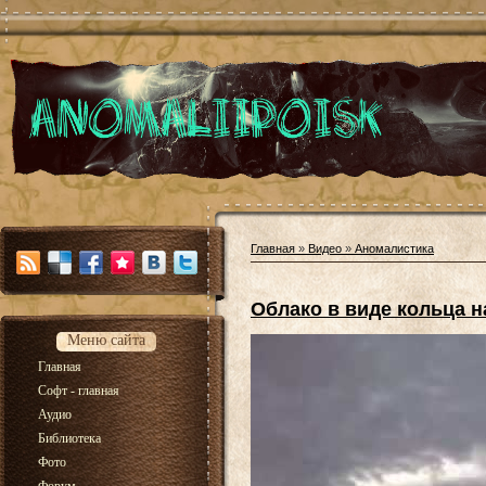
Главная
»
Видео
»
Аномалистика
Облако в виде кольца 
Меню сайта
Главная
Софт - главная
Аудио
Библиотека
Фото