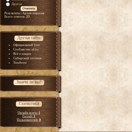
Другое
Результаты
|
Архив опросов
Всего ответов:
23
Друзья сайта
Официальный блог
Сообщество uCoz
Всё о кладах
Сибирский охотник
Tenebrosi
Знаете ли вы?
Статистика
Онлайн всего:
1
Гостей:
1
Пользователей:
0