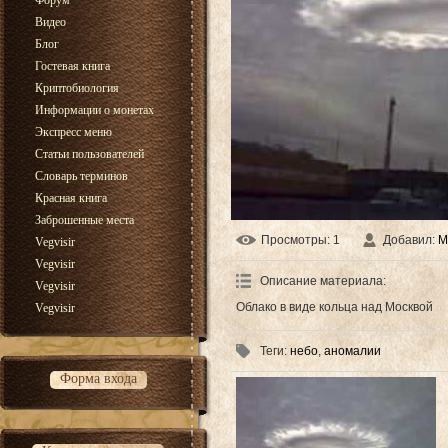
Форум
Видео
Блог
Гостевая книга
Криптобиология
Информации о монетах
Экспресс меню
Статьи пользователей
Словарь терминов
Красная книга
Заброшенные места
Просмотры
: 1
Добавил
:
М
Vegvisir
Vegvisir
Описание материала
:
Vegvisir
Облако в виде кольца над Москвой
Vegvisir
Теги
:
небо
,
аномалии
Форма входа