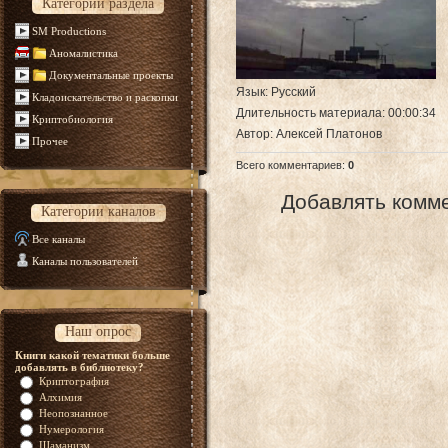
Категории раздела
SM Productions
Аномалистика
Документальные проекты
Язык
: Русский
Кладоискательство и раскопки
Длительность материала
: 00:00:34
Криптобиология
Автор
: Алексей Платонов
Прочее
Всего комментариев
:
0
Добавлять комме
Категории каналов
Все каналы
Каналы пользователей
Наш опрос
Книги какой тематики больше
добавлять в библиотеку?
Криптография
Алхимия
Неопознанное
Нумерология
Шаманизм