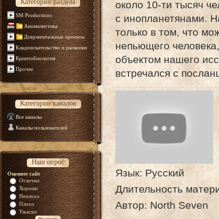
Категории раздела
около 10-ти тысяч ч
SM Productions
с инопланетянами. На
Аномалистика
только в том, что мо
Документальные проекты
непьющего человека,
Кладоискательство и раскопки
объектом нашего исс
Криптобиология
Прочее
встречался с послан
Категории каналов
Все каналы
Каналы пользователей
Наш опрос
Язык
: Русский
Оцените сайт
Отлично
Длительность матер
Хорошо
Неплохо
Автор
: North Seven
Плохо
Ужасно