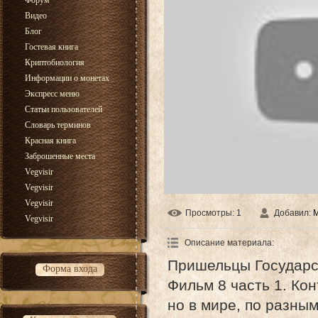
Форум
Видео
Блог
Гостевая книга
Криптобиология
Информации о монетах
Экспресс меню
Статьи пользователей
Словарь терминов
Красная книга
Заброшенные места
Vegvisir
Vegvisir
Vegvisir
Просмотры
: 1
Добавил
:
Vegvisir
Описание материала
:
Пришельцы Государс
Форма входа
Фильм 8 часть 1. Ко
но в мире, по разны