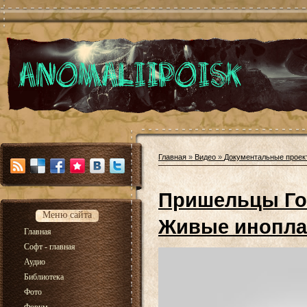
Главная
»
Видео
»
Документальные проек
Пришельцы Гос
Меню сайта
Живые инопла
Главная
Софт - главная
Аудио
Библиотека
Фото