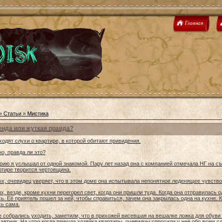
Главная
»
Статьи
»
Мистика
енда или жуткая правда?
ходят слухи о квартире, в которой обитают привидения.
о, правда ли это?
рию я услышал от одной знакомой. Пару лет назад она с компанией отмечала НГ на съ
ртире творится чертовщина.
х, очевидец уверяет, что в этом доме она испытывала непонятное леденящее чувство
х, везде, кроме кухни перегорел свет, когда они пришли туда. Когда она отправилась о
ь. Её приятель пошел за ней, чтобы справиться, зачем она закрылась одна на кухне. 
ь сама.
е собрались уходить, заметили, что в прихожей висевшая на вешалке ложка для обув
аятник. На утро когда пришла хозяйка квартиры, очевидцы спросили у неё обо всем 