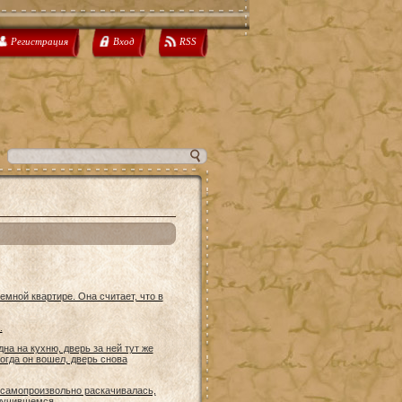
Регистрация
Вход
RSS
емной квартире. Она считает, что в
.
дна на кухню, дверь за ней тут же
Когда он вошел, дверь снова
и самопроизвольно раскачивалась,
случившемся.