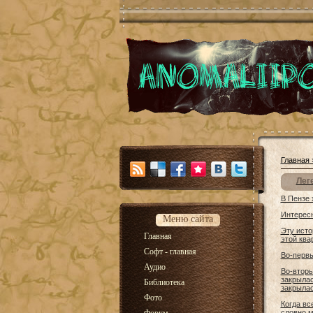
Главная
Лег
В Пензе 
Интересн
Меню сайта
Эту исто
Главная
этой ква
Софт - главная
Во-первы
Аудио
Во-вторы
закрылас
Библиотека
закрылас
Фото
Когда вс
словно м