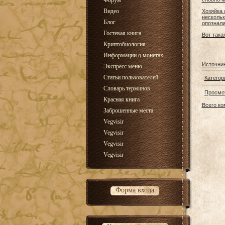
Форум
Видео
Хозяйка 
нескольк
Блог
опознали
Гостевая книга
Вот така
Криптобиология
Информации о монетах
Источни
Экспресс меню
Статьи пользователей
Категор
Словарь терминов
Просмо
Красная книга
Всего к
Заброшенные места
Vegvisir
Vegvisir
Vegvisir
Vegvisir
Форма входа