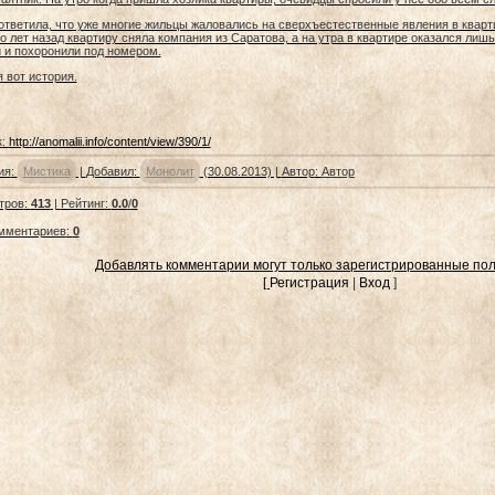
ответила, что уже многие жильцы жаловались на сверхъестественные явления в кварти
о лет назад квартиру сняла компания из Саратова, а на утра в квартире оказался лишь
 и похоронили под номером.
я вот история.
к
:
http://anomalii.info/content/view/390/1/
ия
:
Мистика
|
Добавил
:
Монолит
(30.08.2013) |
Автор
:
Автор
тров
:
413
|
Рейтинг
:
0.0
/
0
омментариев
:
0
Добавлять комментарии могут только зарегистрированные пол
[
Регистрация
|
Вход
]