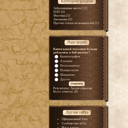
Категории раздела
Заброшенные места
[12]
НЛО
[0]
Мистика
[1]
Аномалии
[0]
Прочие статьи пользователей
[1]
Наш опрос
Книги какой тематики больше
добавлять в библиотеку?
Криптография
Алхимия
Неопознанное
Нумерология
Шаманизм
Другое
Результаты
|
Архив опросов
Всего ответов:
23
Друзья сайта
Официальный блог
Сообщество uCoz
Всё о кладах