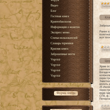
Форум
Видео
Забро
Блог
Гостевая книга
Кла
Криптобиология
Заброше
Информации о монетах
Ранее а
Экспресс меню
взлетно
вся тех
Статьи пользователей
Словарь терминов
Красная книга
Забро
Заброшенные места
Vegvisir
Цер
Vegvisir
Храм ос
увечных
Vegvisir
Богадел
колокол
Vegvisir
перестр
Заветно
вплоть 
25 Июля
перестр
Форма входа
вида зд
СПб, ф.1
Петергоф
Забро