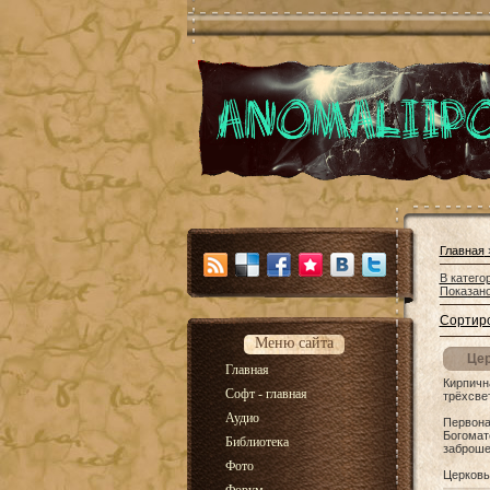
Главная
В катего
Показан
Сортиро
Меню сайта
Цер
Главная
Кирпичн
Софт - главная
трёхсве
Аудио
Первона
Богомат
Библиотека
заброше
Фото
Церковь 