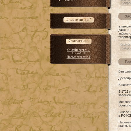
Tenebrosi
Забро
Заб
Знаете ли вы?
Пансион
в панси
даже и 
заброси
террито
Статистика
Забро
Онлайн всего:
1
Гостей:
1
Пользователей:
0
Гор
Бывший 
Достопр
В некот
В 1721 
заложен
Местор
Всеволо
В июле 
в РСФСР
Населен
шахты К