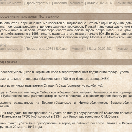
шенные места
|
Просмотров:
506
|
Добавил:
Монолит
|
Дата:
20.02.2014
|
Комментар
рошенный пансионат Полушкино
ат в Полушкино весьма известен в Подмосковье. Это был один из лучших домов о
онат, как оказываешься в цепочке длинных коридоров. Пускай пансионат давно уже 
упоминания о мебели, атмосфера советского союза здесь сохранилась. По крайн
ли приблизительно в 1998 году, но разрушать его стали в начале 90х .Во всём пансио
рии пансионата проходил последний рубеж обороны города Москвы на Можайском нап
шенные места
|
Просмотров:
1074
|
Добавил:
Монолит
|
Дата:
20.02.2014
|
Коммента
од Губаха
посёлок угольщиков в Пермском крае в территориальном подчинении города Губаха.
имечательность: пещера «Мариинская» (400 м от бывшего завода ЖБК).
орых источниках называется Старая Губаха (однозначно ошибочно).
году в Соликамском уезде Сибирской губернии было открыто Кизеловское месторожден
ы Губахинские копи, рабочие которых жили в поселке на высоком правом берегу речки 
ождение разделялось на Верхнегубахинское и Нижнегубахинское. Верхнегубахи
жским.
1924 года дала ток построенная в Губахе по плану Государственной Комиссии по эл
 Кизеловская ГРЭС №3, которой в 1934 году было присвоено имя С.М.Кирова.
ный пункт Губаха был преобразован в город из рабочих поселков Нижняя и Верхня
рупская 22 марта 1941 года.