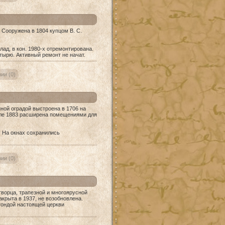
 Сооружена в 1804 купцом В. С.
ад, в кон. 1980-х отремонтирована.
тырю. Активный ремонт не начат.
ии (0)
ной оградой выстроена в 1706 на
осле 1883 расширена помещениями для
. На окнах сохранились
ии (0)
ворца, трапезной и многоярусной
крыта в 1937, не возобновлена.
тондой настоящей церкви