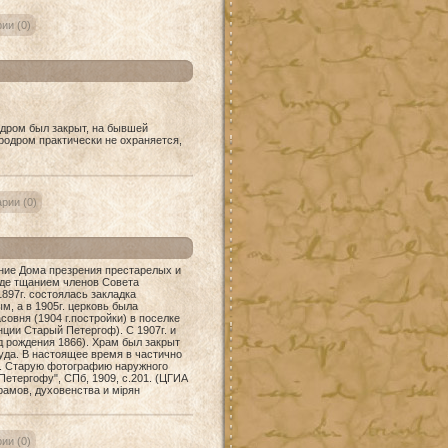
ии (0)
одром был закрыт, на бывшей
эродром практически не охраняется,
рии (0)
ние Дома презрения престарелых и
оде тщанием членов Совета
897г. состоялась закладка
, а в 1905г. церковь была
овня (1904 г.постройки) в поселке
ции Старый Петергоф). С 1907г. и
д рождения 1866). Храм был закрыт
уда. В настоящее время в частично
. Старую фотографию наружного
етергофу", СПб, 1909, с.201. (ЦГИА
храмов, духовенства и мiрян
ии (0)