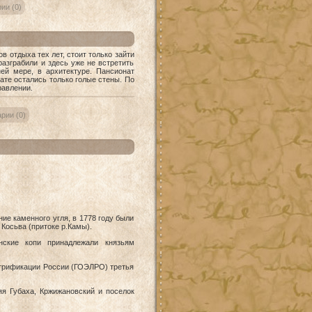
ии (0)
тдыха тех лет, стоит только зайти
разграбили и здесь уже не встретить
ей мере, в архитектуре. Пансионат
нате остались только голые стены. По
равлении.
рии (0)
ие каменного угля, в 1778 году были
Косьва (притоке р.Камы).
нские копи принадлежали князьям
ектрификации России (ГОЭЛРО) третья
я Губаха, Кржижановский и поселок