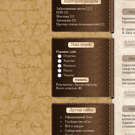
Категории раздела
Заброшенные места
[12]
Цер
НЛО
[0]
Мистика
[1]
Кирпичн
Аномалии
[0]
Просви
Прочие статьи пользователей
[1]
В трапе
В 2001 
Наш опрос
Забро
Оцените сайт
Отлично
Цер
Хорошо
Одногла
Неплохо
средств
Плохо
придело
Ужасно
Колокол
металли
Результаты
|
Архив опросов
Всего ответов:
45
Забро
Цер
Друзья сайта
Ныне су
Официальный блог
колокол
Сообщество uCoz
Здание 
Всё о кладах
сохрани
Сибирский охотник