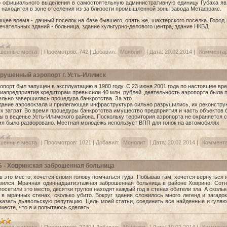
о официального выделения в самостоятельную административную единицу Губаха явл
 находится в зоне отселения из-за близости промышленной зоны завода Метафракс.
ящее время - дачный поселок на базе бывшего, опять же, шахтерского поселка. Город
ечательных зданий - больница, здание культурно-делового центра, здание НКВД.
шенные места
|
Просмотров:
742
|
Добавил:
Монолит
|
Дата:
20.02.2014
|
Комментар
рушенный аэропорт г. Усть-Илимск
т был запущен в эксплуатацию в 1980 году. С 23 июня 2001 года по настоящее время
виапредприятия кредиторам превысили 40 млн. рублей, деятельность аэропорта была п
ельно завершилась процедура банкротства. За это
дание аэровокзала и прилегающая инфраструктура сильно разрушились, их реконструк
х затрат. Во время процедуры банкротства имущество предприятия и часть объектов 
ы в веденье Усть-Илимского района. Поскольку территория аэропорта не охраняется с
мя было разворовано. Местная молодёжь использует ВПП для гонок на автомобилях
шенные места
|
Просмотров:
1021
|
Добавил:
Монолит
|
Дата:
20.02.2014
|
Коммента
 - Ховринская заброшенная больница
это место, хочется сломя голову помчаться туда. Побывав там, хочется вернуться и 
вился. Мрачная одиннадцатиэтажная заброшенная больница в районе Ховрино. Сотн
осетили это место, десятки трупов находят каждый год в стенах обители зла. А сколь
 в мрачных стенах, сколько убито. Вокруг здания сложилось много легенд и загадо
казать дьявольскую репутацию. Цель моей статьи, соединить все найденные и гул
 месте, что я и попытаюсь сделать.