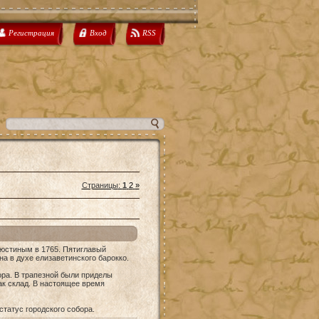
Регистрация
Вход
RSS
Страницы
:
1
2
»
люстиным в 1765. Пятиглавый
а в духе елизаветинского барокко.
ора. В трапезной были приделы
ак склад. В настоящее время
статус городского собора.