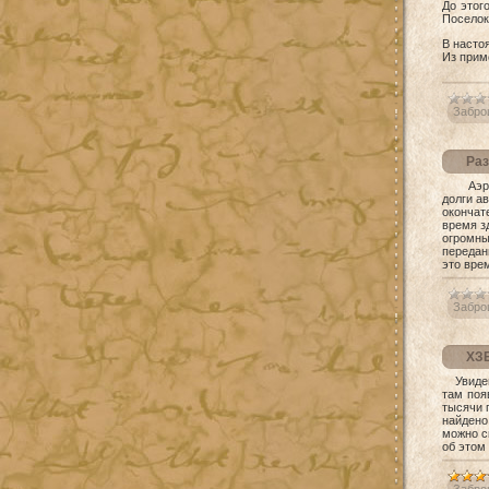
До этог
Поселок
В насто
Из прим
Забро
Раз
Аэропор
долги а
окончат
время з
огромны
передан
это вре
Забро
ХЗБ
Увидев 
там поя
тысячи п
найдено
можно с
об этом