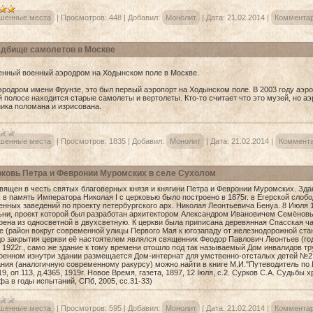
шенные места
|
Просмотров:
448
|
Добавил:
Монолит
|
Дата:
21.02.2014
|
Комментар
дбище самолетов в Москве
нный военный аэродром на Ходынском поле в Москве.
эродром имени Фрунзе, это был первый аэропорт на Ходынском поле. В 2003 году аэр
й полосе находится старые самолеты и вертолеты. Кто-то считает что это музей, но а
ника поломана и изрисована.
шенные места
|
Просмотров:
1835
|
Добавил:
Монолит
|
Дата:
21.02.2014
|
Коммента
ковь Петра и Февронии Муромских в селе Сухолом
вящен в честь святых благоверных князя и княгини Петра и Февронии Муромских. Зда
 в память Императора Николая I с церковью было построено в 1875г. в Егерской слоб
енных заведений по проекту петербургского арх. Николая Леонтьевича Бенуа. 8 Июля 1
ьни, проект которой был разработан архитектором Александром Ивановичем Семёновым
оена из односветной в двухсветную. К церкви была приписана деревянная Спасская час
е (район вокруг современной улицы Первого Мая к югозападу от железнодорожной стан
до закрытия церкви её настоятелем являлся священник Феодор Павлович Леонтьев (го
 1922г., само же здание к тому времени отошло под так называемый Дом инвалидов тр
оенном изнутри здании размещается Дом-интернат для умственно-отсталых детей №2
ания (аналогичную современному ракурсу) можно найти в книге М.И."Путеводитель по П
9, оп.113, д.4365, 1919г. Новое Bремя, газета, 1897, 12 Iюля, с.2. Сурков С.А. Судьбы 
а в годы испытаний, СПб, 2005, сс.31-33)
шенные места
|
Просмотров:
595
|
Добавил:
Монолит
|
Дата:
21.02.2014
|
Комментар