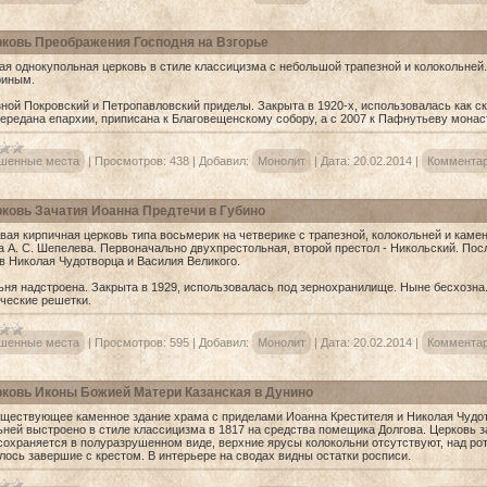
ковь Преображения Господня на Взгорье
ая однокупольная церковь в стиле классицизма с небольшой трапезной и колокольней.
риным.
зной Покровский и Петропавловский приделы. Закрыта в 1920-х, использовалась как скл
передана епархии, приписана к Благовещенскому собору, а с 2007 к Пафнутьеву монас
шенные места
|
Просмотров:
438
|
Добавил:
Монолит
|
Дата:
20.02.2014
|
Комментар
ковь Зачатия Иоанна Предтечи в Губино
вая кирпичная церковь типа восьмерик на четверике с трапезной, колокольней и камен
а А. С. Шепелева. Первоначально двухпрестольная, второй престол - Никольский. П
в Николая Чудотворца и Василия Великого.
ьня надстроена. Закрыта в 1929, использовалась под зернохранилище. Ныне бесхозна
ческие решетки.
шенные места
|
Просмотров:
595
|
Добавил:
Монолит
|
Дата:
20.02.2014
|
Комментар
ковь Иконы Божией Матери Казанская в Дунино
ществующее каменное здание храма с приделами Иоанна Крестителя и Николая Чудот
ьней выстроено в стиле классицизма в 1817 на средства помещика Долгова. Церковь за
сохраняется в полуразрушенном виде, верхние ярусы колокольни отсутствуют, над ро
лось завершие с крестом. В интерьере на сводах видны остатки росписи.