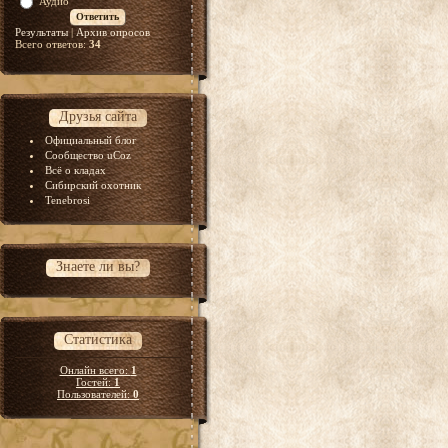
Аудио
Результаты
|
Архив опросов
Всего ответов:
34
Друзья сайта
Официальный блог
Сообщество uCoz
Всё о кладах
Сибирский охотник
Tenebrosi
Знаете ли вы?
Статистика
Онлайн всего:
1
Гостей:
1
Пользователей:
0