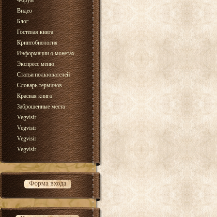
Форум
Видео
Блог
Гостевая книга
Криптобиология
Информации о монетах
Экспресс меню
Статьи пользователей
Словарь терминов
Красная книга
Заброшенные места
Vegvisir
Vegvisir
Vegvisir
Vegvisir
Форма входа