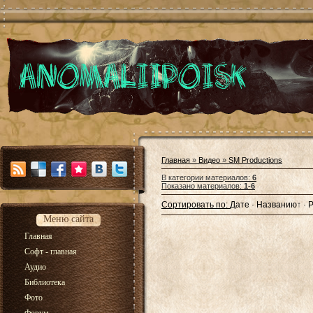
Главная
»
Видео
»
SM Productions
В категории материалов
:
6
Показано материалов
:
1-6
Сортировать по
:
Дате
·
Названию
↑
·
Р
Меню сайта
Главная
Софт - главная
Аудио
Библиотека
Фото