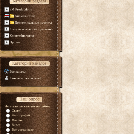
Категории раздела
SM Productions
Аномалистика
Документальные проекты
Кладоискательство и раскопки
Криптобиология
Прочее
Категории каналов
Все каналы
Каналы пользователей
Наш опрос
Чего вам не хватает на сайте?
Статей
Фотографий
Файлов
Видео
Всё устраивает