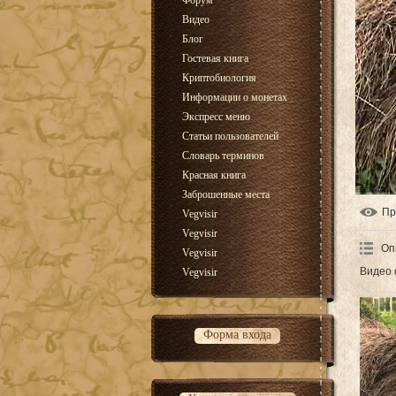
Форум
Видео
Блог
Гостевая книга
Криптобиология
Информации о монетах
Экспресс меню
Статьи пользователей
Словарь терминов
Красная книга
Заброшенные места
Пр
Vegvisir
Vegvisir
Оп
Vegvisir
Видео 
Vegvisir
Форма входа