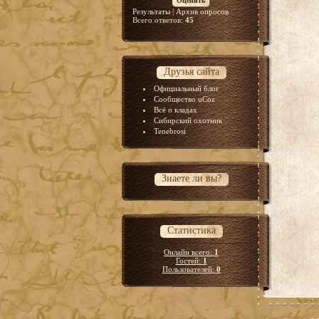
Результаты
|
Архив опросов
Всего ответов:
45
Друзья сайта
Официальный блог
Сообщество uCoz
Всё о кладах
Сибирский охотник
Tenebrosi
Знаете ли вы?
Статистика
Онлайн всего:
1
Гостей:
1
Пользователей:
0