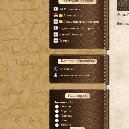
Категории раздела
SM Productions
Язык
: 
Аномалистика
Документальные проекты
Всего к
Кладоискательство и раскопки
Криптобиология
Прочее
Категории каналов
Все каналы
Каналы пользователей
Наш опрос
Оцените сайт
Отлично
Хорошо
Неплохо
Плохо
Ужасно