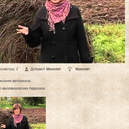
осмотры
: 2
Добавил
:
Монолит
Монолит
исание материала
:
о маловишерских Авдошках