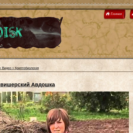
Главная
»
Видео
»
Криптобиология
вишерский Авдошка