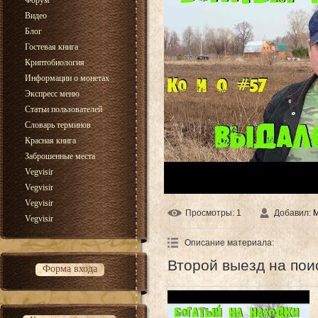
Форум
Видео
Блог
Гостевая книга
Криптобиология
Информации о монетах
Экспресс меню
Статьи пользователей
Словарь терминов
Красная книга
Заброшенные места
Vegvisir
Vegvisir
Vegvisir
Просмотры
: 1
Добавил
:
Vegvisir
Описание материала
:
Второй выезд на поис
Форма входа