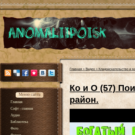
Главная
»
Видео
»
Кладоискательство и р
Ко и О (57) По
Меню сайта
район.
Главная
Софт - главная
Аудио
Библиотека
Фото