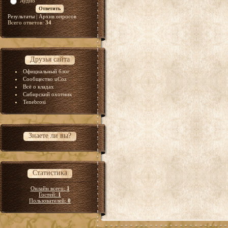
Аудио
Результаты
|
Архив опросов
Всего ответов:
34
Друзья сайта
Официальный блог
Сообщество uCoz
Всё о кладах
Сибирский охотник
Tenebrosi
Знаете ли вы?
Статистика
Онлайн всего:
1
Гостей:
1
Пользователей:
0