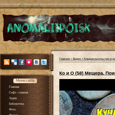
Главная
»
Видео
»
Кладоискательство и р
Ко и О (58) Мещера. Пои
Меню сайта
Главная
Софт - главная
Аудио
Библиотека
Фото