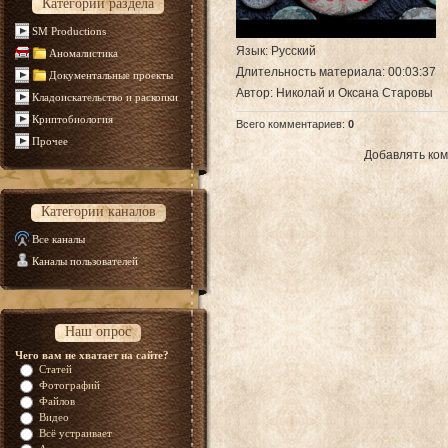
Категории раздела
SM Productions
Язык
: Русский
Аномалистика
Длительность материала
: 00:03:37
Документальные проекты
Автор
: Николай и Оксана Старовы
Кладоискательство и раскопки
Криптобиология
Всего комментариев
:
0
Прочее
Добавлять ком
Категории каналов
Все каналы
Каналы пользователей
Наш опрос
Чего вам не хватает на сайте?
Статей
Фотографий
Файлов
Видео
Всё устраивает