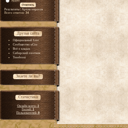
Аудио
Результаты
|
Архив опросов
Всего ответов:
34
Друзья сайта
Официальный блог
Сообщество uCoz
Всё о кладах
Сибирский охотник
Tenebrosi
Знаете ли вы?
Статистика
Онлайн всего:
1
Гостей:
1
Пользователей:
0