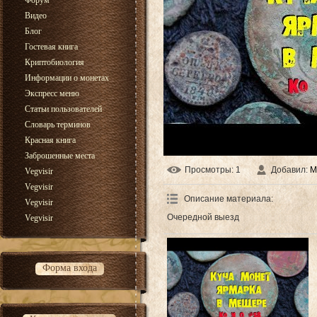
Форум
Видео
Блог
Гостевая книга
Криптобиология
Информации о монетах
Экспресс меню
Статьи пользователей
Словарь терминов
Красная книга
Заброшенные места
Просмотры
: 1
Добавил
:
М
Vegvisir
Vegvisir
Описание материала
:
Vegvisir
Очередной выезд
Vegvisir
Форма входа