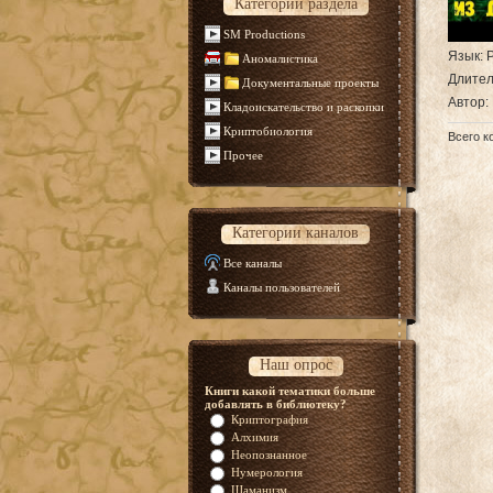
Категории раздела
SM Productions
Язык
: 
Аномалистика
Длител
Документальные проекты
Автор
:
Кладоискательство и раскопки
Криптобиология
Всего к
Прочее
Категории каналов
Все каналы
Каналы пользователей
Наш опрос
Книги какой тематики больше
добавлять в библиотеку?
Криптография
Алхимия
Неопознанное
Нумерология
Шаманизм