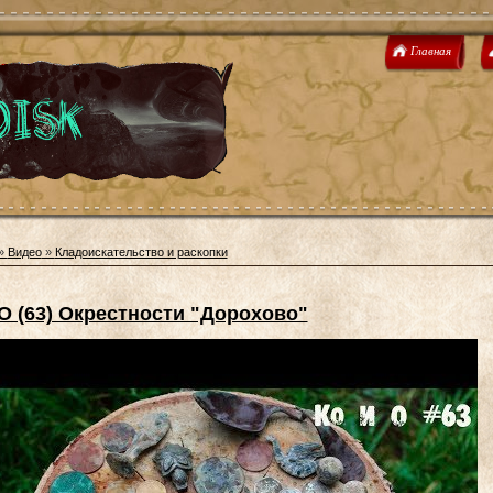
Главная
»
Видео
»
Кладоискательство и раскопки
 О (63) Окрестности "Дорохово"