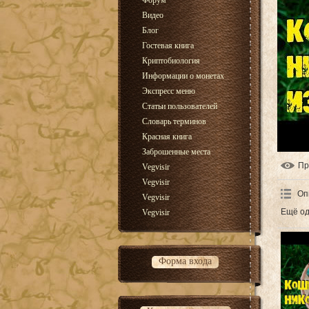
Форум
Видео
Блог
Гостевая книга
Криптобиология
Информации о монетах
Экспресс меню
Статьи пользователей
Словарь терминов
Красная книга
Заброшенные места
Пр
Vegvisir
Vegvisir
Оп
Vegvisir
Ещё од
Vegvisir
Форма входа