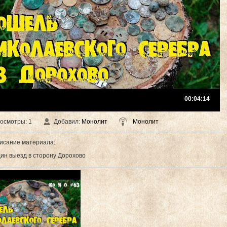
00:04:14
осмотры
: 1
Добавил
:
Монолит
Монолит
исание материала
:
ин выезд в сторону Дорохово