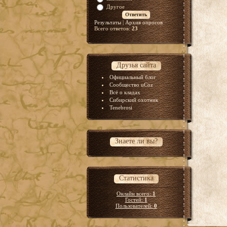
Другое
Результаты
|
Архив опросов
Всего ответов:
23
Друзья сайта
Официальный блог
Сообщество uCoz
Всё о кладах
Сибирский охотник
Tenebrosi
Знаете ли вы?
Статистика
Онлайн всего:
1
Гостей:
1
Пользователей:
0