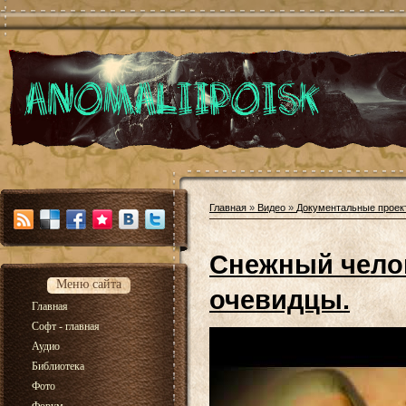
Главная
»
Видео
»
Документальные проек
Снежный чело
Меню сайта
очевидцы.
Главная
Софт - главная
Аудио
Библиотека
Фото