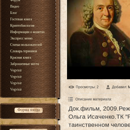
Форум
Видео
Блог
Гостевая книга
Криптобиология
Информации о монетах
Экспресс меню
Статьи пользователей
Словарь терминов
Красная книга
Заброшенные места
Vegvisir
Vegvisir
Vegvisir
Просмотры
: 2
Добавил
:
Vegvisir
Описание материала
:
Док.фильм, 2009.Реж
Форма входа
Ольга Исаченко.ТК "
таинственном челове