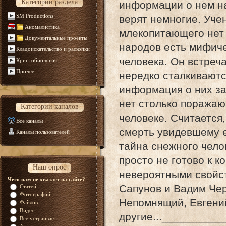
Категории раздела
информации о нем на
SM Productions
верят немногие. Уче
Аномалистика
млекопитающего нет 
Документальные проекты
народов есть мифиче
Кладоискательство и раскопки
человека. Он встреча
Криптобиология
Прочее
нередко сталкиваютс
информация о них за
нет столько поражаю
Категории каналов
человеке. Считается,
Все каналы
смерть увидевшему е
Каналы пользователей
тайна снежного чело
просто не готово к 
Наш опрос
невероятными свойс
Чего вам не хватает на сайте?
Сапунов и Вадим Чер
Статей
Фотографий
Непомнящий, Евгени
Файлов
Видео
другие...__________
Всё устраивает