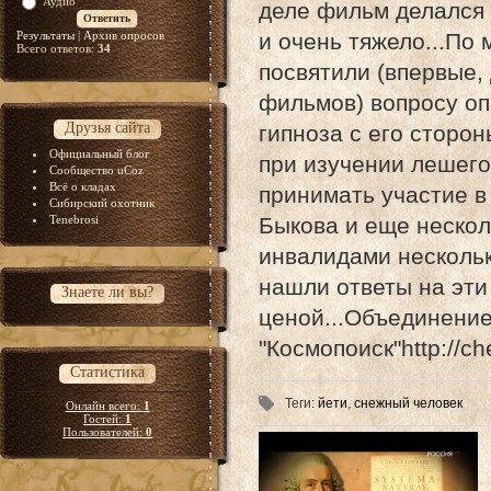
Аудио
деле фильм делался в
Результаты
|
Архив опросов
и очень тяжело...По
Всего ответов:
34
посвятили (впервые, 
фильмов) вопросу оп
Друзья сайта
гипноза с его сторо
Официальный блог
при изучении лешего"
Сообщество uCoz
Всё о кладах
принимать участие в
Сибирский охотник
Tenebrosi
Быкова и еще нескол
инвалидами нескольк
нашли ответы на эти 
Знаете ли вы?
ценой...Объединени
"Космопоиск"http://ch
Статистика
Теги
:
йети
,
снежный человек
Онлайн всего:
1
Гостей:
1
Пользователей:
0