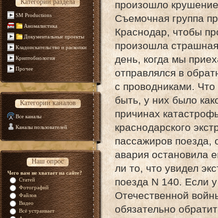
Категории раздела
произошло крушение 
SM Productions
Съемочная группа пр
Аномалистика
Краснодар, чтобы пр
Документальные проекты
произошла страшная 
Кладоискательство и раскопки
день, когда мы приех
Криптобиология
Прочее
отправлялся в обрат
с проводниками. Что
быть, у них было ка
Категории каналов
причинах катастрофы
Все каналы
краснодарского экстр
Каналы пользователей
пассажиров поезда, о
авария остановила е
Наш опрос
ли то, что увидел эк
Чего вам не хватает на сайте?
поезда N 140. Если у
Статей
Фотографий
Отечественной войны
Файлов
Видео
обязательно обрати
Всё устраивает