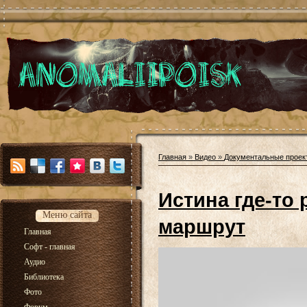
Главная
»
Видео
»
Документальные проек
Истина где-то 
Меню сайта
маршрут
Главная
Софт - главная
Аудио
Библиотека
Фото