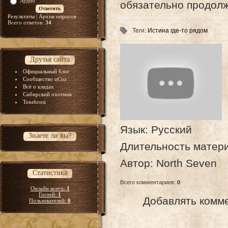
Аудио
обязательно продолж
Результаты
|
Архив опросов
Всего ответов:
34
Теги
:
Истина где-то рядом
Друзья сайта
Официальный блог
Сообщество uCoz
Всё о кладах
Сибирский охотник
Tenebrosi
Язык
: Русский
Знаете ли вы?
Длительность матер
Автор
: North Seven
Статистика
Всего комментариев
:
0
Онлайн всего:
1
Гостей:
1
Добавлять комме
Пользователей:
0