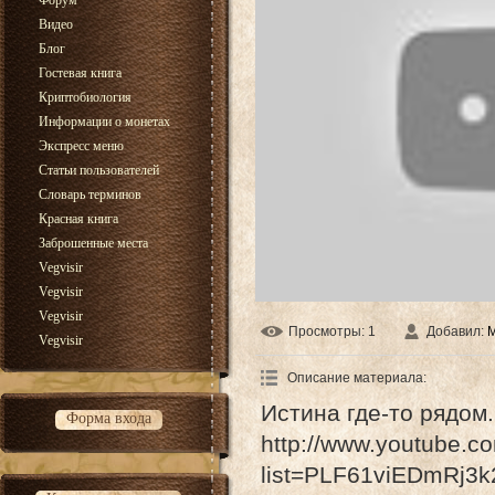
Форум
Видео
Блог
Гостевая книга
Криптобиология
Информации о монетах
Экспресс меню
Статьи пользователей
Словарь терминов
Красная книга
Заброшенные места
Vegvisir
Vegvisir
Vegvisir
Просмотры
: 1
Добавил
:
Vegvisir
Описание материала
:
Истина где-то рядом.
Форма входа
http://www.youtube.co
list=PLF61viEDmRj3