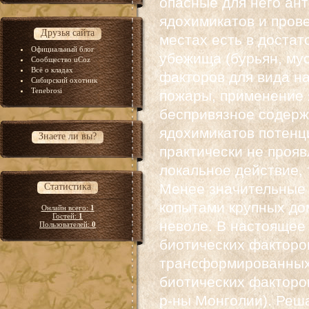
опасные для него ан
ядохимикатов и прове
Друзья сайта
местах есть в достат
Официальный блог
убежища (бурьян, му
Сообщество uCoz
Всё о кладах
факторов для вида н
Сибирский охотник
Tenebrosi
пожары, применение 
беспривязное содерж
ядохимикатов потенц
Знаете ли вы?
практически не проя
локальное действие, 
Менее значительные 
Статистика
копытами крупных до
Онлайн всего:
1
Гостей:
1
неволе. В настоящее
Пользователей:
0
биотических факторо
трансформированных 
биотических факторо
р-ны Монголии). Реш