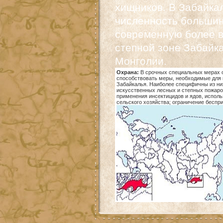
хищников. В Забайкал
численность большинс
современную более в
степной зоне Забайк
Монголии.
Охрана:
В срочных специальных мерах о
способствовать меры, необходимые для 
Забайкалья. Наиболее специфичны из ни
искусственных лесных и степных пожаро
применения инсектицидов и ядов, испол
сельского хозяйства; ограничение беспр