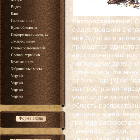
Форум
Видео
Блог
Распространение:
О
Гостевая книга
Криптобиология
существовании 2 отд
Информации о монетах
юге Бурятии и юго-вост
Экспресс меню
приходятся единствен
Статьи пользователей
вост. границ распрост
Словарь терминов
Красная книга
настоящему времени 
Заброшенные места
изменились. Упомянут
Vegvisir
от Улан-Удэ [3] не п
Vegvisir
распространен гораздо
Vegvisir
участки соединяются 
Vegvisir
область распростран
частично южнотаежну
Форма входа
граница распростране
течении р. Джида, на 
Хамар-Дабан и Хамар-