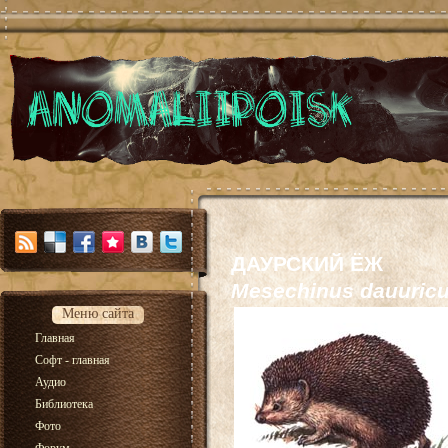
ДАУРСКИЙ ЁЖ
Mesechinus dauuric
Меню сайта
Главная
Софт - главная
Аудио
Библиотека
Фото