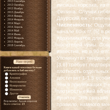
2013 Сентябрь
лисицы, корсака, из п
2013 Октябрь
2013 Ноябрь
филина. Случаи гибе
2013 Декабрь
2014 Январь
Даурский еж - типич
2014 Февраль
2014 Март
Численность:
Ощути
2014 Апрель
начале 60-х гг. [5] 
2014 Май
2014 Июнь
ядохимикатов для ун
2015 Февраль
2015 Апрель
носителей чумы. Сов
2018 Сентябрь
известна, но в 90-е г
Упомянутая тенденци
Наш опрос
[3,6] требует подтве
Книги какой тематики больше
плотность отдельных
добавлять в библиотеку?
Криптография
достигает 1-1.5 особ
Алхимия
Неопознанное
чем в прилежащих р-
Нумерология
Шаманизм
плотность ежей вбли
Другое
пунктов. Это связано
Результаты
|
Архив опросов
правило, намного ме
Всего ответов:
23