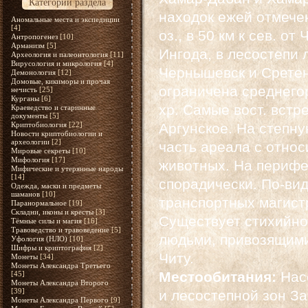
Категории раздела
находок ежей отмечен
Аномальные места и экспедиции
[4]
оз., в 50 км к сев. от
Антропогенез
[10]
Арманизм
[5]
Ингода, в лесостепи 
Археология и палеонтология
[11]
Вирусология и микрология
[4]
Чернышевск и Сретен
Демонология
[12]
Домовые, кикиморы и прочая
ограничена среднего
нечисть
[25]
Курганы
[6]
хр. Самые вост. встр
Краеведство и старинные
документы
[5]
Криптобиология
[22]
Аргунское. На степну
Новости криптобиологии и
археологии
[2]
часть ареала с отно
Мировые секреты
[10]
Мифология
[17]
животных. На перифе
Мифические и утерянные народы
[14]
спорадически. По-вид
Одежда, маски и предметы
шаманов
[10]
транспортных магист
Паранормальное
[19]
Складни, иконы и кресты
[3]
Существует стихийно
Тёмные силы и магия
[16]
Травоведство и травоведение
[5]
людьми, привозящими 
Уфология (НЛО)
[10]
Шифры и криптография
[2]
Читу.
Монеты
[34]
Монеты Александра Третьего
Местообитания:
Нас
[45]
Монеты Александра Второго
[39]
и лесостепной зон За
Монеты Александра Первого
[9]