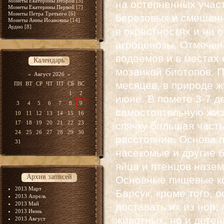
Монеты Екатерины Второй
[5]
на остепненных участ
Монеты Екатерины Первой
[7]
Монеты Петра Третьего
[6]
березовых и смешанн
Монеты Анны Иоановны
[14]
Аудио
[8]
в окрестностях и на 
агроценозы. Отмечен
водоемов и в местах
Календарь
мозаикой биотопов. П
«
Август 2026
»
месяцев, в природе жи
ПН
ВТ
СР
ЧТ
ПТ
СБ
ВС
1
2
июне. В помете 3-7 
3
4
5
6
7
8
9
самостоятельную жизн
10
11
12
13
14
15
16
17
18
19
20
21
22
23
спячку большая часть
24
25
26
27
28
29
30
расстояние. Основа 
31
насекомые и другие б
яйца и птенцов назем
Архив записей
Основные пищевые ко
2013 Март
Барсук, кроме того, 
2013 Апрель
2013 Май
доставать их из нор,
2013 Июнь
животных, но и дете
2013 Август