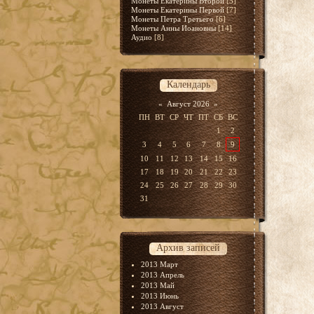
Монеты Екатерины Второй
[5]
Монеты Екатерины Первой
[7]
Монеты Петра Третьего
[6]
Монеты Анны Иоановны
[14]
Аудио
[8]
Календарь
«
Август 2026
»
ПН
ВТ
СР
ЧТ
ПТ
СБ
ВС
1
2
3
4
5
6
7
8
9
10
11
12
13
14
15
16
17
18
19
20
21
22
23
24
25
26
27
28
29
30
31
Архив записей
2013 Март
2013 Апрель
2013 Май
2013 Июнь
2013 Август