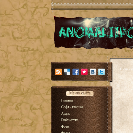
В разра
Меню сайта
Главная
Софт - главная
Аудио
Библиотека
Фото