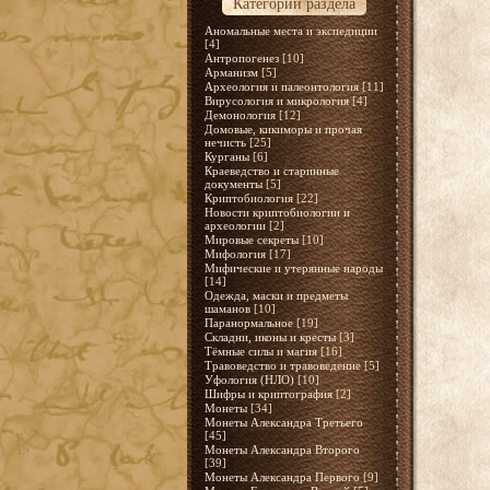
Категории раздела
Аномальные места и экспедиции
[4]
Антропогенез
[10]
Арманизм
[5]
Археология и палеонтология
[11]
Вирусология и микрология
[4]
Демонология
[12]
Домовые, кикиморы и прочая
нечисть
[25]
Курганы
[6]
Краеведство и старинные
документы
[5]
Криптобиология
[22]
Новости криптобиологии и
археологии
[2]
Мировые секреты
[10]
Мифология
[17]
Мифические и утерянные народы
[14]
Одежда, маски и предметы
шаманов
[10]
Паранормальное
[19]
Складни, иконы и кресты
[3]
Тёмные силы и магия
[16]
Травоведство и травоведение
[5]
Уфология (НЛО)
[10]
Шифры и криптография
[2]
Монеты
[34]
Монеты Александра Третьего
[45]
Монеты Александра Второго
[39]
Монеты Александра Первого
[9]