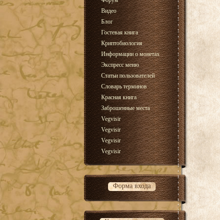
Форум
Видео
Блог
Гостевая книга
Криптобиология
Информации о монетах
Экспресс меню
Статьи пользователей
Словарь терминов
Красная книга
Заброшенные места
Vegvisir
Vegvisir
Vegvisir
Vegvisir
Форма входа