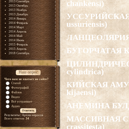
chankensi)
2013 Сентябрь
2013 Октябрь
2013 Ноябрь
УССУРИЙСКАЯ 
2013 Декабрь
2014 Январь
ussuriensis)
2014 Февраль
2014 Март
2014 Апрель
ЛАНЦЕОЛЯРИЯ Б
2014 Май
2014 Июнь
2015 Февраль
БУГОРЧАТАЯ КРИ
2015 Апрель
2018 Сентябрь
ЦИЛИНДРИЧЕСК
cylindrica)
Наш опрос
Чего вам не хватает на сайте?
КИЙСКАЯ АМУР
Статей
Фотографий
kijaensi)
Файлов
Видео
Всё устраивает
АНЕМИНА БУЛДО
Аудио
Результаты
|
Архив опросов
МАССИВНАЯ СИ
Всего ответов:
34
crassitesta)