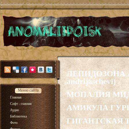
ЛЕПИДОЗОНА А
andrijaschevi)
Меню сайта
МОПАЛИЯ МИДДЕ
Главная
Софт - главная
АМИКУЛА ГУРЬЯ
Аудио
Библиотека
ГИГАНТСКАЯ ТУГ
Фото