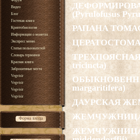
Форум
ДЕФОРМИРОВ
Видео
(Pyrulofusus Pyru
Блог
Гостевая книга
РАПАНА ТОМАСА
Криптобиология
Информации о монетах
ЦЕРАТОСТОМА БА
Экспресс меню
Статьи пользователей
ТРЕХПОЯСНАЯ 
Словарь терминов
Красная книга
tricincta)
Заброшенные места
Vegvisir
ОБЫКНОВЕННАЯ
Vegvisir
margaritifera)
Vegvisir
Vegvisir
ДАУРСКАЯ ЖЕМЧ
ЖЕМЧУЖНИЦА ТИ
Форма входа
ЖЕМЧУЖНИЦА 
middendorffii)