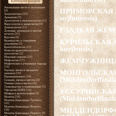
Категории раздела
Аномальные места и экспедиции
ПРИМОРСКАЯ Ж
[4]
Антропогенез
[10]
sujfunensis)
Арманизм
[5]
Археология и палеонтология
[11]
Вирусология и микрология
[4]
Демонология
[12]
ГЛАДКАЯ ЖЕМЧУ
Домовые, кикиморы и прочая
нечисть
[25]
Курганы
[6]
КУРИЛЬСКАЯ Ж
Краеведство и старинные
документы
[5]
kurilensis)
Криптобиология
[22]
Новости криптобиологии и
археологии
[2]
Мировые секреты
[10]
ЖЕМЧУЖНИЦА ШИ
Мифология
[17]
Мифические и утерянные народы
[14]
Одежда, маски и предметы
МОНГОЛЬСКА
шаманов
[10]
Паранормальное
[19]
(Middendorffinai
Складни, иконы и кресты
[3]
Тёмные силы и магия
[16]
Травоведство и травоведение
[5]
УССУРИЙСКА
Уфология (НЛО)
[10]
Шифры и криптография
[2]
(Middendorffinaia
Монеты
[34]
Монеты Александра Третьего
[45]
Монеты Александра Второго
МИДДЕНДОРФ
[39]
Монеты Александра Первого
[9]