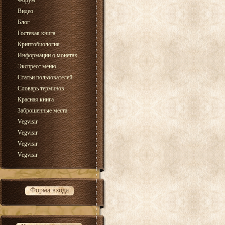
Форум
Видео
Блог
Гостевая книга
Криптобиология
Информации о монетах
Экспресс меню
Статьи пользователей
Словарь терминов
Красная книга
Заброшенные места
Vegvisir
Vegvisir
Vegvisir
Vegvisir
Форма входа