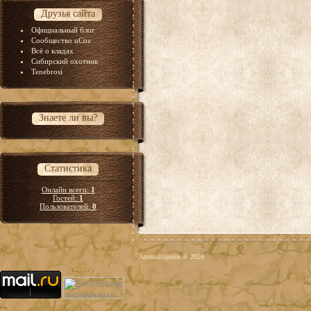
Друзья сайта
Официальный блог
Сообщество uCoz
Всё о кладах
Сибирский охотник
Tenebrosi
Знаете ли вы?
Статистика
Онлайн всего:
1
Гостей:
1
Пользователей:
0
Anomaliipoisk © 2026