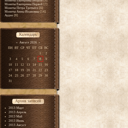
Монеты Екатерины Второй
[5]
Монеты Екатерины Первой
[7]
Монеты Петра Третьего
[6]
Монеты Анны Иоановны
[14]
Аудио
[8]
Календарь
«
Август 2026
»
ПН
ВТ
СР
ЧТ
ПТ
СБ
ВС
1
2
3
4
5
6
7
8
9
10
11
12
13
14
15
16
17
18
19
20
21
22
23
24
25
26
27
28
29
30
31
Архив записей
2013 Март
2013 Апрель
2013 Май
2013 Июнь
2013 Август