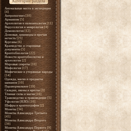
Категории раздела
Аномальные места и экспедиции
[4]
Антропогенез
[10]
Арманизм
[5]
Археология и палеонтология
[11]
Вирусология и микрология
[4]
Демонология
[12]
Домовые, кикиморы и прочая
нечисть
[25]
Курганы
[6]
Краеведство и старинные
документы
[5]
Криптобиология
[22]
Новости криптобиологии и
археологии
[2]
Мировые секреты
[10]
Мифология
[17]
Мифические и утерянные народы
[14]
Одежда, маски и предметы
шаманов
[10]
Паранормальное
[19]
Складни, иконы и кресты
[3]
Тёмные силы и магия
[16]
Травоведство и травоведение
[5]
Уфология (НЛО)
[10]
Шифры и криптография
[2]
Монеты
[34]
Монеты Александра Третьего
[45]
Монеты Александра Второго
[39]
Монеты Александра Первого
[9]