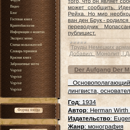
Форум
того, что он являет со
Видео
может сообщить. Идея
Блог
Рейха. Но мир необхо
Гостевая книга
ван ден Брук - родился
Криптобиология
переводчик Мопассан
Информации о монетах
публицист.
Экспресс меню
Статьи пользователей
Труды Немецких арма
Словарь терминов
Добавил:
Монолит
|
Д
Красная книга
Заброшенные места
Der Aufgang Der 
Vegvisir
Vegvisir
Основополагающий
Vegvisir
Vegvisir
лингвиста, основате
Год
: 1934
Автор
: Herman Wirth
Форма входа
Издательство
: Euge
Жанр
: монография