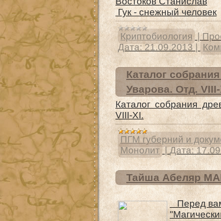
Востоков Станислав
Гук - снежный человек
Криптобиология
|
Про
Дата:
21.09.2013
|
Ком
Каталог собрания
Уварова. Отд. VIII-
Каталог собрания дре
VIII-XI.
ПГМ губерний и доку
Монолит
|
Дата:
17.09
Тайша Абеляр М
Перед вами
"Магически