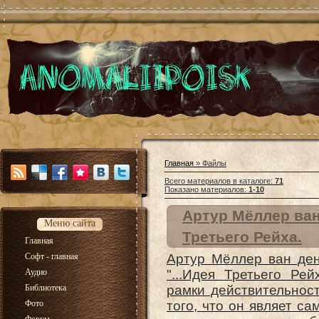
Главная
»
Файлы
Всего материалов в каталоге
:
71
Показано материалов
:
1-10
Артур Мёллер ван
Меню сайта
Третьего Рейха.
Главная
Софт - главная
Артур Мёллер ван ден
Аудио
"...Идея Третьего Ре
Библиотека
рамки действительнос
Фото
того, что он являет с