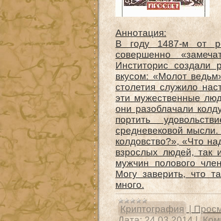
Аннотация:
В году 1487-м от р
совершенно «замеча
Инститорис создали 
вкусом: «Молот ведьм
столетия служило нас
эти мужественные люд
они разоблачали колду
портить удовольст
средневековой мысли.
колдовство?», «Что на
взрослых людей, так 
мужчин полового член
Могу заверить, что т
много.
Криптография
|
Просм
Дата:
24.03.2014
|
Ком