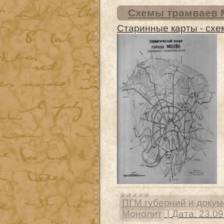
Схемы трамваев М
Старинные карты - схе
ПГМ губерний и доку
Монолит
|
Дата:
23.09