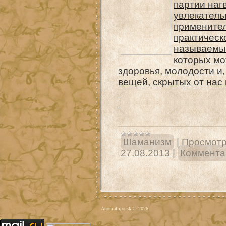
партии наг
увлекатель
применител
практическ
называемые
которых мо
здоровья, молодости и
вещей, скрытых от нас
Шаманизм
|
Просмотр
27.08.2013
|
Комментар
Anomaliipoisk © 2026