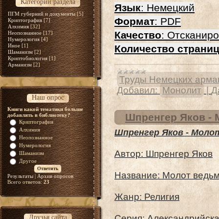
Категории раздела
Язык
: Немецкий
ПГМ губерний и документы
[5]
Формат
: PDF
Криптография
[7]
Алхимия
[32]
Качество
: Отсканир
Неопознанное
[17]
Нумерология
[4]
Иное
[1]
Количество страни
Шаманизм
[2]
Криптобиология
[1]
Арманизм
[2]
Труды Немецких арма
Добавил:
Монолит
|
Д
Наш опрос
Книги какой тематики больше
Шпренгер Яков - 
добавлять в библиотеку?
Криптография
Алхимия
Шпренгер Яков - Моло
Неопознанное
Нумерология
Автор: Шпренгер Яков
Шаманизм
Другое
Название: Молот ведь
Результаты
|
Архив опросов
Всего ответов:
23
Жанр: Религия
Серия: Александрийска
Друзья сайта