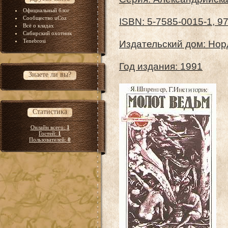
Официальный блог
Сообщество uCoz
ISBN: 5-7585-0015-1, 9
Всё о кладах
Сибирский охотник
Tenebrosi
Издательский дом: Нор
Год издания: 1991
Знаете ли вы?
Статистика
Онлайн всего:
1
Гостей:
1
Пользователей:
0