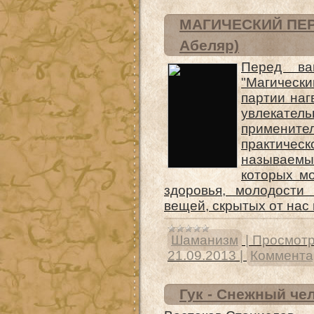
МАГИЧЕСКИЙ ПЕР
Абеляр)
Перед ва
"Магическ
партии наг
увлекате
примените
практиче
называемы
которых мо
здоровья, молодости 
вещей, скрытых от нас
Шаманизм
|
Просмотр
21.09.2013
|
Комментар
Гук - Снежный че