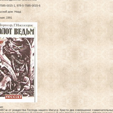
7585-0015-1, 978-5-7585-0015-6
ьский дом: Норд
ния: 1991
ия:
1487-м от рождества Господа нашего Иисуса Христа два совершенно «замечательны