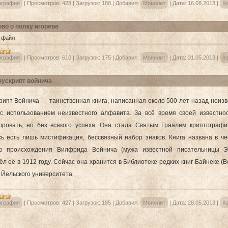
ография
|
Просмотров:
423
|
Загрузок:
188
|
Добавил:
Монолит
|
Дата:
16.08.2013
|
Ко
во о полку игореве
 файл
ография
|
Просмотров:
610
|
Загрузок:
175
|
Добавил:
Монолит
|
Дата:
31.05.2013
|
Ко
ускрипт войнича
рипт Войнича — таинственная книга, написанная около 500 лет назад неиз
 с использованием неизвестного алфавита. За всё время своей известно
ровать, но без всякого успеха. Она стала Святым Граалем криптографии
сь есть лишь мистификация, бессвязный набор знаков. Книга названа в че
го происхождения Вилфрида Войнича (мужа известной писательницы Э
л её в 1912 году. Сейчас она хранится в Библиотеке редких книг Байнеке (B
) Йельского университета.
ография
|
Просмотров:
427
|
Загрузок:
185
|
Добавил:
Монолит
|
Дата:
28.05.2013
|
Ко