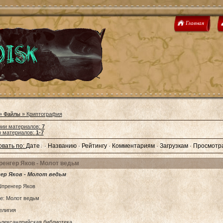
Главная
»
Файлы
» Криптография
рии материалов
:
7
о материалов
:
1-7
вать по
:
Дате
·
Названию
·
Рейтингу
·
Комментариям
·
Загрузкам
·
Просмотр
енгер Яков - Молот ведьм
ер Яков - Молот ведьм
Шпренгер Яков
е: Молот ведьм
елигия
Александрийская библиотека