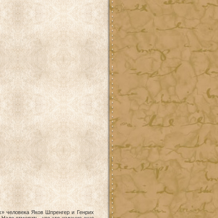
х» человека Яков Шпренгер и Генрих