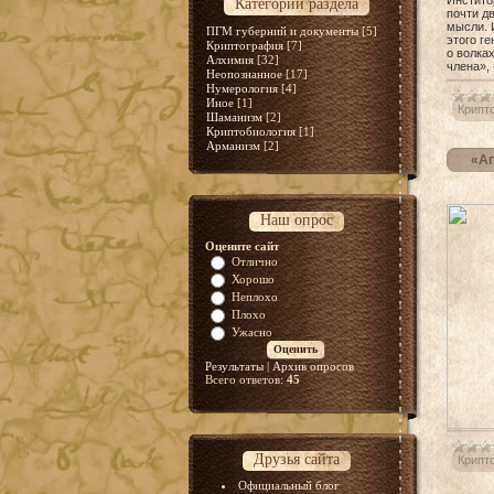
Инстито
Категории раздела
почти д
мысли. 
ПГМ губерний и документы
[5]
этого г
Криптография
[7]
о волка
Алхимия
[32]
члена»,
Неопознанное
[17]
Нумерология
[4]
Иное
[1]
Крипт
Шаманизм
[2]
Криптобиология
[1]
Арманизм
[2]
«Ап
Наш опрос
Оцените сайт
Отлично
Хорошо
Неплохо
Плохо
Ужасно
Результаты
|
Архив опросов
Всего ответов:
45
Друзья сайта
Крипт
Официальный блог