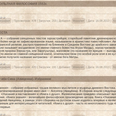
КУЛЬТНАЯ ФИЛОСОФИЯ 1553г.
ография
|
Просмотров:
478
|
Загрузок:
203
|
Добавил:
Монолит
|
Дата:
16.08.2013
|
Ко
ЕСТА
— собрание священных текстов зороастрийцев, старейший памятник древнеиранско
 более нигде не зафиксированном языке, называемом в иранистике «авестийским». А
анской религии, распространенной на Ближнем и Среднем Востоке до арабского завоева
ауке называют маздаизмом (по имени главного божества Агура-Мазды), зороастризмом 
еля пророка Зороастра, или Заратуштры), магизмом (по названию ее жрецов — выходц
по имени ее главной священной книги), огнепоклонством (по особой роли огня в ее ку
лигии получило название митраизма - от имени бога Митры.
ография
|
Просмотров:
420
|
Загрузок:
191
|
Добавил:
Монолит
|
Дата:
16.08.2013
|
Ко
 ибн Сина (Авиценна). Избранное
ное» - собрание избранных трудов великого мыслителя и мудреца древнего Востока.
 латинизированной форме имел имя — Avicenna (Авице́нна). В сборник вошли следующ
, «Указания и наставления» и «Книга о душе». Жизнеописание правдиво описывает жиз
ния. «Книга знания» - величайшее философское произведение автора. Книга «Указания
дений Авиценны, в рамках этого сборника на русском языке издалось впервые и явля
анным для интересующихся читателей. «Книга о душе» - часть из многотомного туда «
.
впервые