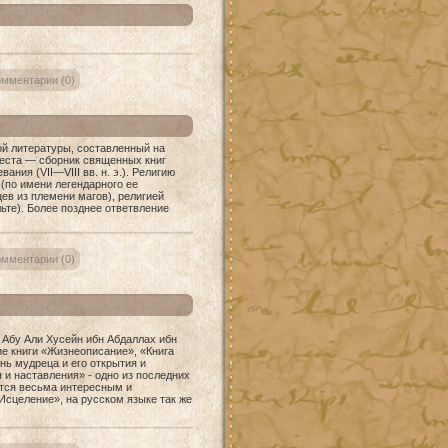
мментарии (0)
й литературы,
составленный на
веста — сборник священных книг
ния (VII—VIII вв. н. э.). Религию
(по имени легендарного ее
ев из племени магов), религией
льте). Более позднее ответвление
мментарии (0)
 Абу Али Хусейн ибн Абдаллах ибн
ие книги «Жизнеописание», «Книга
нь мудреца и его открытия и
 и наставления» - одно из последних
ется весьма интересным и
Исцеление», на русском языке так же