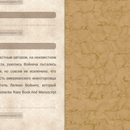
мментарии (0)
мментарии (0)
вестным автором, на неизвестном
сти, рукопись Войнича пытались
, но совсем не исключено, что
сть американского книготорговца
тель Лилиан Войнич), который
einecke Rare Book And Manuscript
мментарии (0)