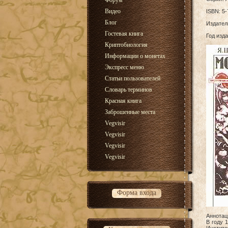
Форум
Видео
ISBN: 5-
Блог
Издател
Гостевая книга
Год изда
Криптобиология
Информации о монетах
Экспресс меню
Статьи пользователей
Словарь терминов
Красная книга
Заброшенные места
Vegvisir
Vegvisir
Vegvisir
Vegvisir
Форма входа
Аннотац
В году 