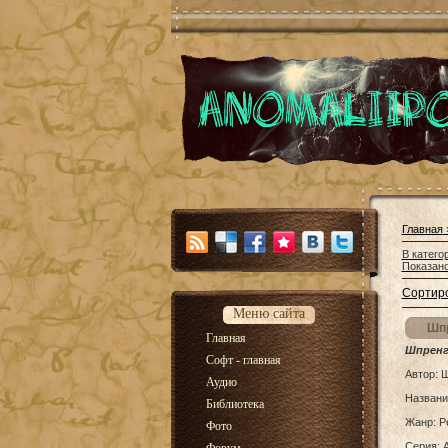
Главная
В катего
Показан
Сортиро
Меню сайта
Шпр
Главная
Шпренг
Софт - главная
Автор: 
Аудио
Названи
Библиотека
Жанр: Р
Фото
Серия: 