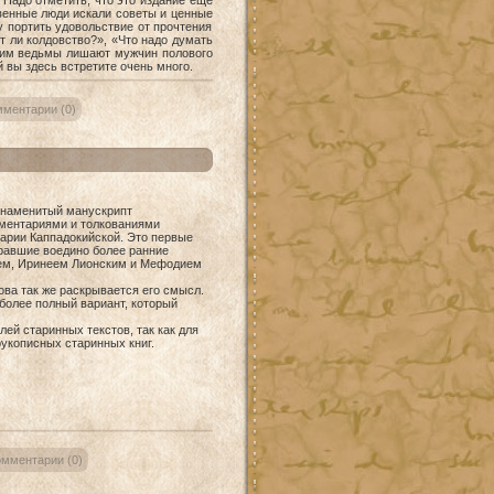
 Надо отметить, что это издание еще
твенные люди искали советы и ценные
у портить удовольствие от прочтения
т ли колдовство?», «Что надо думать
 коим ведьмы лишают мужчин полового
 вы здесь встретите очень много.
ментарии (0)
 знаменитый манускрипт
мментариями и толкованиями
арии Каппадокийской. Это первые
равшие воедино более ранние
ием, Иринеем Лионским и Мефодием
ва так же раскрывается его смысл.
более полный вариант, который
ей старинных текстов, так как для
укописных старинных книг.
мментарии (0)