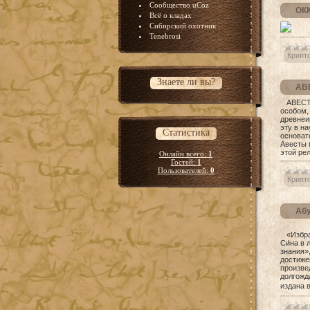
Сообщество uCoz
ОК
Всё о кладах
Сибирский охотник
Tenebrosi
Крипт
Знаете ли вы?
АВ
АВЕСТА 
особом,
древнеир
эту в н
Статистика
основат
Авесты (
этой ре
Онлайн всего:
1
Гостей:
1
Пользователей:
0
Крипт
Абу
«Избран
Си́на в
знания»
достиже
произве
долгожд
издана 