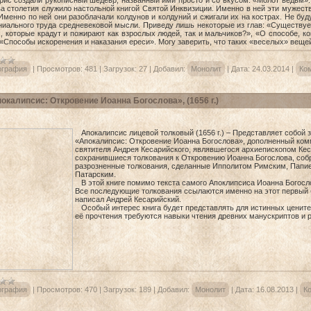
рис создали рукописный шедевр, названный ими просто и со вкусом: «Молот ведьм».
ва столетия служило настольной книгой Святой Инквизиции. Именно в ней эти мужес
Именно по ней они разоблачали колдунов и колдуний и сжигали их на кострах. Не буд
ениального труда средневековой мысли. Приведу лишь некоторые из глав: «Существуе
х, которые крадут и пожирают как взрослых людей, так и мальчиков?», «О способе,
 «Способы искоренения и наказания ереси». Могу заверить, что таких «веселых» вещей
ография
|
Просмотров:
481
|
Загрузок:
27
|
Добавил:
Монолит
|
Дата:
24.03.2014
|
Ком
окалипсис: Откровение Иоанна Богослова», (1656 г.)
Апокалипсис лицевой толковый (1656 г.) – Представляет собой
«Апокалипсис: Откровение Иоанна Богослова», дополненный ко
святителя Андрея Кесарийского, являвшегося архиепископом Кес
сохранившиеся толкования к Откровению Иоанна Богослова, соб
разрозненные толкования, сделанные Ипполитом Римским, Пап
Патарским.
В этой книге помимо текста самого Апоклипсиса Иоанна Богосло
Все последующие толкования ссылаются именно на этот первый 
написал Андрей Кесарийский.
Особый интерес книга будет представлять для истинных ценител
её прочтения требуются навыки чтения древних манускриптов и р
ография
|
Просмотров:
470
|
Загрузок:
189
|
Добавил:
Монолит
|
Дата:
16.08.2013
|
Ко