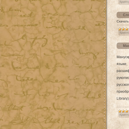
Крипт
Сло
Скачать
Крипт
Ман
Мануск
языке,
расшиф
рукопи
русско
приобрё
Library
Крипт