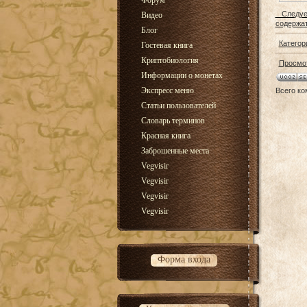
Форум
Следует 
Видео
содержат
Блог
Категор
Гостевая книга
Криптобиология
Просмо
Информации о монетах
Экспресс меню
Всего к
Статьи пользователей
Словарь терминов
Красная книга
Заброшенные места
Vegvisir
Vegvisir
Vegvisir
Vegvisir
Форма входа