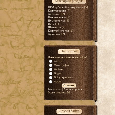
Категории раздела
ПГМ губерний и документы
[5]
Криптография
[7]
Алхимия
[32]
Неопознанное
[17]
Нумерология
[4]
Иное
[1]
Шаманизм
[2]
Криптобиология
[1]
Арманизм
[2]
Наш опрос
Чего вам не хватает на сайте?
Статей
Фотографий
Файлов
Видео
Всё устраивает
Аудио
Результаты
|
Архив опросов
Всего ответов:
34
Друзья сайта