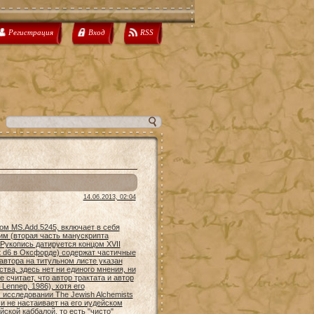
Регистрация
Вход
RSS
14.06.2013, 02:04
ом MS.Add.5245, включает в себя
им (вторая часть манускрипта
. Рукопись датируется концом XVII
st d6 в Оксфорде) содержат частичные
автора на титульном листе указан
тва, здесь нет ни единого мнения, ни
считает, что автор трактата и автор
Lennep, 1986), хотя его
исследовании The Jewish Alchemists
" и не настаивает на его иудейском
ской каббалой, то есть "чисто"