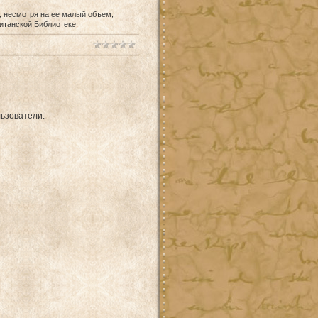
, несмотря на ее малый объем,
.
итанской Библиотеке
ьзователи.