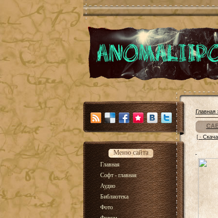
Главная
CAB
[ ·
Скача
Меню сайта
Главная
Софт - главная
Аудио
Библиотека
Фото