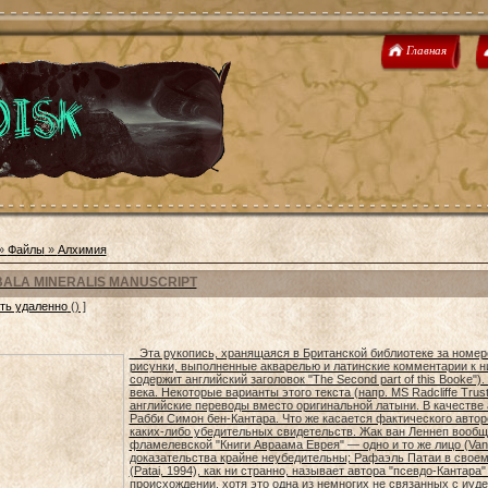
Главная
»
Файлы
»
Алхимия
ALA MINERALIS MANUSCRIPT
ть удаленно
() ]
Эта рукопись, хранящаяся в Британской библиотеке за номер
рисунки, выполненные акварелью и латинские комментарии к н
содержит английский заголовок "The Second part of this Booke")
века. Некоторые варианты этого текста (напр. MS Radcliffe Tru
английские переводы вместо оригинальной латыни. В качестве 
Рабби Симон бен-Кантара. Что же касается фактического авторс
каких-либо убедительных свидетельств. Жак ван Леннеп вообще 
фламелевской "Книги Авраама Еврея" — одно и то же лицо (Van 
доказательства крайне неубедительны; Рафаэль Патаи в своем 
(Patai, 1994), как ни странно, называет автора "псевдо-Кантара
происхождении, хотя это одна из немногих не связанных с иудей