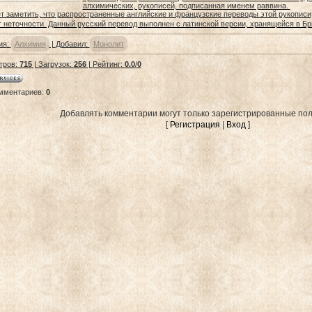
алхимических, рукописей, подписанная именем раввина.
заметить, что распространенные английские и французские переводы этой рукописи
 неточности. Данный русский перевод выполнен с латинской версии, хранящейся в Бр
ия
:
Алхимия
|
Добавил
:
Монолит
тров
:
715
|
Загрузок
:
256
|
Рейтинг
:
0.0
/
0
омментариев
:
0
Добавлять комментарии могут только зарегистрированные пол
[
Регистрация
|
Вход
]