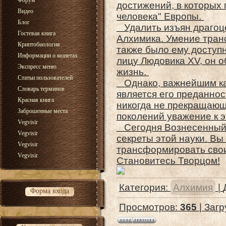
Форум
достижений, в которых 
Видео
человека" Европы.
Блог
Удалить изъян драгоце
Гостевая книга
Алхимика. Умение тран
Криптобиология
также было ему доступ
Информации о монетах
лицу Людовика XV, он 
Экспресс меню
жизнь.
Статьи пользователей
Однако, важнейшим ка
Словарь терминов
является его преданнос
Красная книга
никогда не прекращающ
Заброшенные места
поколений уважение к 
Vegvisir
Сегодня Вознесенный 
Vegvisir
секреты этой науки. В
Vegvisir
трансформировать свои 
Vegvisir
Становитесь Творцом!
Категория
:
Алхимия
|
Форма входа
Просмотров
:
365
|
Загр