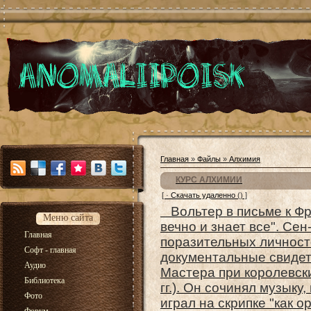
Главная
»
Файлы
»
Алхимия
КУРС АЛХИМИИ
[ ·
Скачать удаленно
() ]
Вольтер в письме к Фри
Меню сайта
вечно и знает все". Се
Главная
поразительных личност
Софт - главная
документальные свидет
Аудио
Мастера при королевски
Библиотека
гг.). Он сочинял музыку
Фото
играл на скрипке "как о