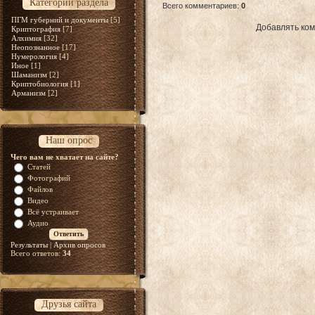
Категории раздела
Всего комментариев
:
0
ПГМ губерний и документы
[5]
Добавлять ком
Криптография
[7]
Алхимия
[32]
Неопознанное
[17]
Нумерология
[4]
Иное
[1]
Шаманизм
[2]
Криптобиология
[1]
Арманизм
[2]
Наш опрос
Чего вам не хватает на сайте?
Статей
Фотографий
Файлов
Видео
Всё устраивает
Аудио
Результаты
|
Архив опросов
Всего ответов:
34
Друзья сайта