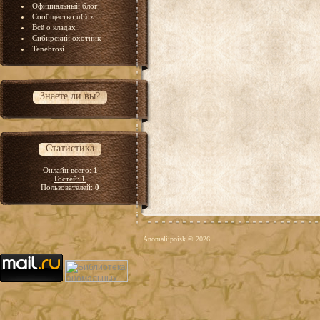
Официальный блог
Сообщество uCoz
Всё о кладах
Сибирский охотник
Tenebrosi
Знаете ли вы?
Статистика
Онлайн всего:
1
Гостей:
1
Пользователей:
0
Anomaliipoisk © 2026