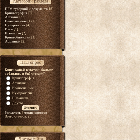
Категории раздела
ПГМ губерний и документы
[5]
Криптография
[7]
Алхимия
[32]
Неопознанное
[17]
Нумерология
[4]
Иное
[1]
Шаманизм
[2]
Криптобиология
[1]
Арманизм
[2]
Наш опрос
Книги какой тематики больше
добавлять в библиотеку?
Криптография
Алхимия
Неопознанное
Нумерология
Шаманизм
Другое
Результаты
|
Архив опросов
Всего ответов:
23
Друзья сайта