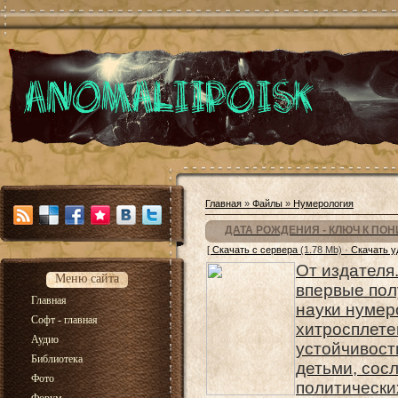
Главная
»
Файлы
»
Нумерология
ДАТА РОЖДЕНИЯ - КЛЮЧ К ПОН
[
Скачать с сервера
(1.78 Mb) ·
Скачать у
От издателя.
Меню сайта
впервые пол
Главная
науки нумер
Софт - главная
хитросплете
Аудио
устойчивост
Библиотека
детьми, сос
Фото
политически