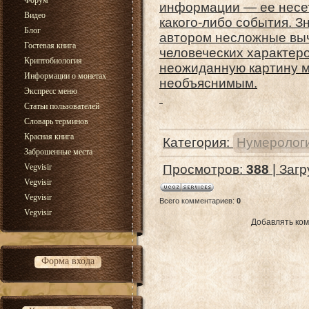
Форум
информации — ее несет
Видео
какого‑либо события. З
Блог
автором несложные выч
Гостевая книга
человеческих характеро
Криптобиология
неожиданную картину м
Информации о монетах
необъяснимым.
Экспресс меню
Статьи пользователей
Словарь терминов
Красная книга
Категория
:
Нумеролог
Заброшенные места
Vegvisir
Просмотров
:
388
|
Загр
Vegvisir
Vegvisir
Всего комментариев
:
0
Vegvisir
Добавлять ком
Форма входа