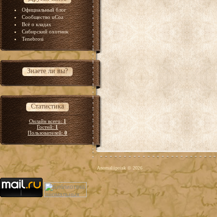
Официальный блог
Сообщество uCoz
Всё о кладах
Сибирский охотник
Tenebrosi
Знаете ли вы?
Статистика
Онлайн всего:
1
Гостей:
1
Пользователей:
0
Anomaliipoisk © 2026