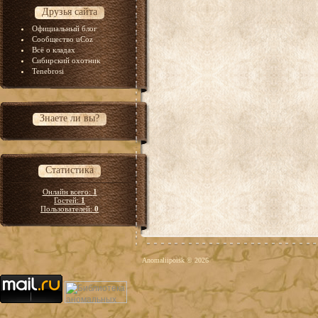
Друзья сайта
Официальный блог
Сообщество uCoz
Всё о кладах
Сибирский охотник
Tenebrosi
Знаете ли вы?
Статистика
Онлайн всего:
1
Гостей:
1
Пользователей:
0
Anomaliipoisk © 2026