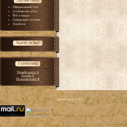
Друзья сайта
Официальный блог
Сообщество uCoz
Всё о кладах
Сибирский охотник
Tenebrosi
Знаете ли вы?
Статистика
Онлайн всего:
1
Гостей:
1
Пользователей:
0
Anomaliipoisk © 2026