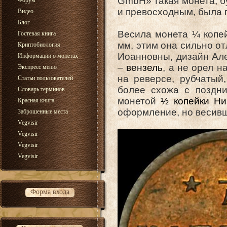
GmbH» такая монета, б
Форум
и превосходным, была 
Видео
Блог
Весила монета ¼ копей
Гостевая книга
мм, этим она сильно о
Криптобиология
Иоанновны, дизайн Ал
Информации о монетах
–
вензель
, а не орел 
Экспресс меню
на реверсе, рубчатый
Статьи пользователей
более схожа с поздни
Словарь терминов
монетой
½ копейки Ни
Красная книга
оформление, но весив
Заброшенные места
Vegvisir
Vegvisir
Vegvisir
Vegvisir
Форма входа