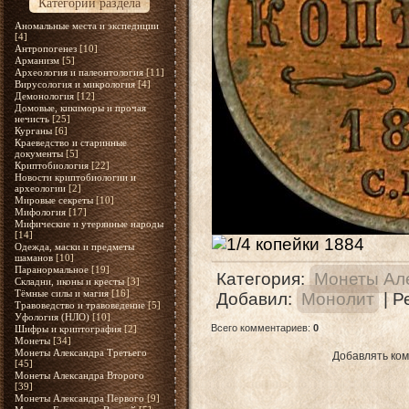
Категории раздела
Аномальные места и экспедиции
[4]
Антропогенез
[10]
Арманизм
[5]
Археология и палеонтология
[11]
Вирусология и микрология
[4]
Демонология
[12]
Домовые, кикиморы и прочая
нечисть
[25]
Курганы
[6]
Краеведство и старинные
документы
[5]
Криптобиология
[22]
Новости криптобиологии и
археологии
[2]
Мировые секреты
[10]
Мифология
[17]
Мифические и утерянные народы
[14]
Одежда, маски и предметы
шаманов
[10]
Паранормальное
[19]
Категория
:
Монеты Але
Складни, иконы и кресты
[3]
Тёмные силы и магия
[16]
Добавил
:
Монолит
|
Р
Травоведство и травоведение
[5]
Уфология (НЛО)
[10]
Всего комментариев
:
0
Шифры и криптография
[2]
Монеты
[34]
Монеты Александра Третьего
Добавлять ком
[45]
Монеты Александра Второго
[39]
Монеты Александра Первого
[9]