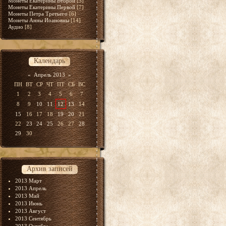
Монеты Екатерины Второй
[5]
Монеты Екатерины Первой
[7]
Монеты Петра Третьего
[6]
Монеты Анны Иоановны
[14]
Аудио
[8]
Календарь
«
Апрель 2013
»
ПН
ВТ
СР
ЧТ
ПТ
СБ
ВС
1
2
3
4
5
6
7
8
9
10
11
12
13
14
15
16
17
18
19
20
21
22
23
24
25
26
27
28
29
30
Архив записей
2013 Март
2013 Апрель
2013 Май
2013 Июнь
2013 Август
2013 Сентябрь