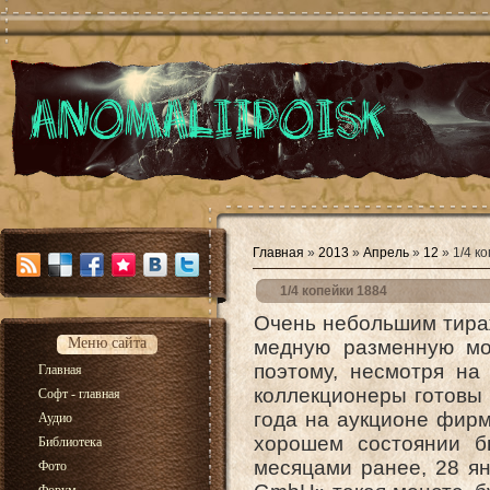
Главная
»
2013
»
Апрель
»
12
» 1/4 к
1/4 копейки 1884
Очень небольшим тира
Меню сайта
медную разменную м
поэтому, несмотря н
Главная
коллекционеры готовы 
Софт - главная
года на аукционе фир
Аудио
хорошем состоянии б
Библиотека
месяцами ранее, 28 янв
Фото