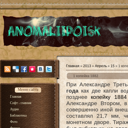
Главная
»
2013
»
Апрель
»
15
» 1 коп
1 копейка 1882
При Александре Треть
Меню сайта
года
как две капли во
позднее
копейку 1884
Главная
Александре Втором, в
Софт - главная
совершенно иной внешн
Аудио
составлял 21,7 мм, ч
Библиотека
монетном дворе. Тираж
Фото