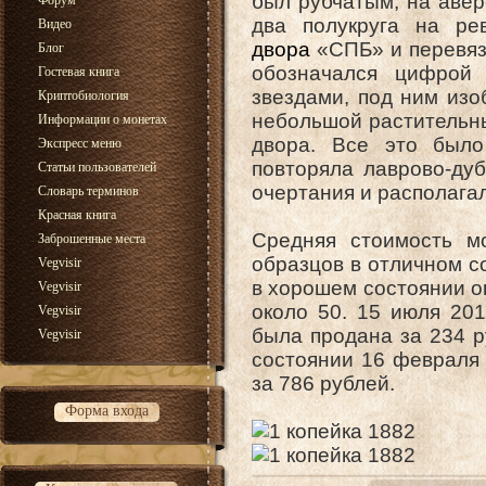
был рубчатым, на авер
Форум
два полукруга на ре
Видео
двора
«СПБ» и перевяз
Блог
обозначался цифрой 
Гостевая книга
звездами, под ним из
Криптобиология
небольшой растительны
Информации о монетах
двора. Все это было
Экспресс меню
повторяла лаврово-дуб
Статьи пользователей
очертания и располагал
Словарь терминов
Красная книга
Средняя стоимость м
Заброшенные места
образцов в отличном с
Vegvisir
в хорошем состоянии о
Vegvisir
около 50. 15 июля 20
Vegvisir
была продана за 234 р
Vegvisir
состоянии 16 февраля 
за 786 рублей.
Форма входа