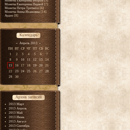
Монеты Екатерины Второй
[5]
Монеты Екатерины Первой
[7]
Монеты Петра Третьего
[6]
Монеты Анны Иоановны
[14]
Аудио
[8]
Календарь
«
Апрель 2013
»
ПН
ВТ
СР
ЧТ
ПТ
СБ
ВС
1
2
3
4
5
6
7
8
9
10
11
12
13
14
15
16
17
18
19
20
21
22
23
24
25
26
27
28
29
30
Архив записей
2013 Март
2013 Апрель
2013 Май
2013 Июнь
2013 Август
2013 Сентябрь