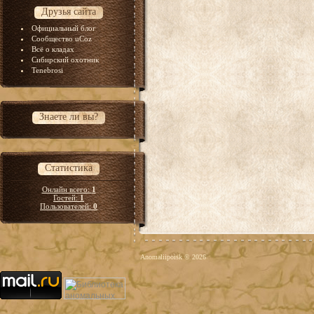
Друзья сайта
Официальный блог
Сообщество uCoz
Всё о кладах
Сибирский охотник
Tenebrosi
Знаете ли вы?
Статистика
Онлайн всего:
1
Гостей:
1
Пользователей:
0
Anomaliipoisk © 2026