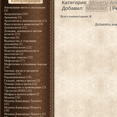
Категории раздела
Категория
:
Монеты Але
Добавил
:
Монолит
|
Р
Аномальные места и экспедиции
[4]
Антропогенез
[10]
Всего комментариев
:
0
Арманизм
[5]
Археология и палеонтология
[11]
Вирусология и микрология
[4]
Добавлять ком
Демонология
[12]
Домовые, кикиморы и прочая
нечисть
[25]
Курганы
[6]
Краеведство и старинные
документы
[5]
Криптобиология
[22]
Новости криптобиологии и
археологии
[2]
Мировые секреты
[10]
Мифология
[17]
Мифические и утерянные народы
[14]
Одежда, маски и предметы
шаманов
[10]
Паранормальное
[19]
Складни, иконы и кресты
[3]
Тёмные силы и магия
[16]
Травоведство и травоведение
[5]
Уфология (НЛО)
[10]
Шифры и криптография
[2]
Монеты
[34]
Монеты Александра Третьего
[45]
Монеты Александра Второго
[39]
Монеты Александра Первого
[9]