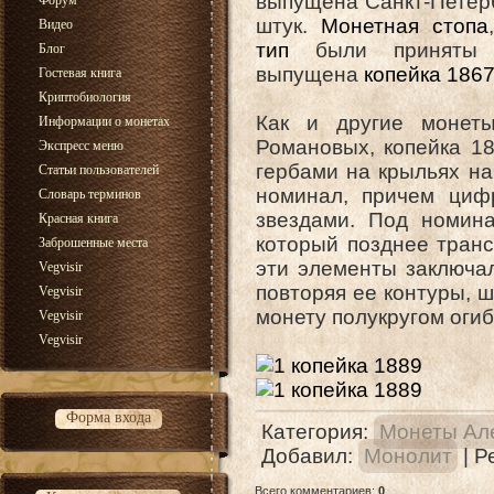
выпущена Санкт-Петерб
Форум
штук.
Монетная стопа
Видео
тип
были приняты е
Блог
выпущена
копейка 1867
Гостевая книга
Криптобиология
Как и другие монет
Информации о монетах
Романовых, копейка 1
Экспресс меню
гербами на крыльях на
Статьи пользователей
номинал, причем циф
Словарь терминов
звездами. Под номин
Красная книга
который позднее тран
Заброшенные места
эти элементы заключал
Vegvisir
повторяя ее контуры, ш
Vegvisir
монету полукругом оги
Vegvisir
Vegvisir
Форма входа
Категория
:
Монеты Але
Добавил
:
Монолит
|
Р
Всего комментариев
:
0