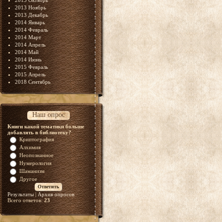
2013 Октябрь
2013 Ноябрь
2013 Декабрь
2014 Январь
2014 Февраль
2014 Март
2014 Апрель
2014 Май
2014 Июнь
2015 Февраль
2015 Апрель
2018 Сентябрь
Наш опрос
Книги какой тематики больше
добавлять в библиотеку?
Криптография
Алхимия
Неопознанное
Нумерология
Шаманизм
Другое
Результаты
|
Архив опросов
Всего ответов:
23