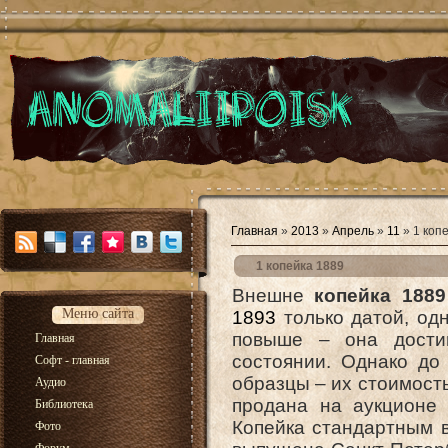
Главная
»
2013
»
Апрель
»
11
» 1 коп
1 копейка 1889
Внешне
копейка 1889
Меню сайта
1893
только датой, од
повыше – она дости
Главная
состоянии. Однако д
Софт - главная
образцы – их стоимость
Аудио
продана на аукционе
Библиотека
Копейка стандартным в
Фото