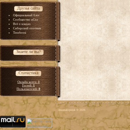
Друзья сайта
Официальный блог
Сообщество uCoz
Всё о кладах
Сибирский охотник
Tenebrosi
Знаете ли вы?
Статистика
Онлайн всего:
1
Гостей:
1
Пользователей:
0
Anomaliipoisk © 2026