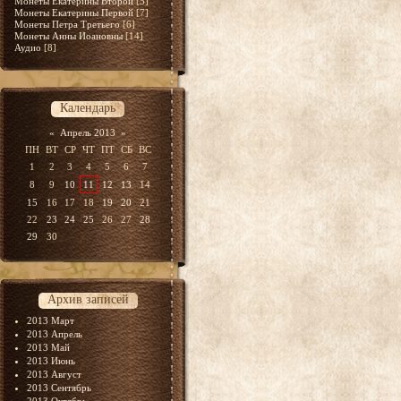
Монеты Екатерины Второй
[5]
Монеты Екатерины Первой
[7]
Монеты Петра Третьего
[6]
Монеты Анны Иоановны
[14]
Аудио
[8]
Календарь
«
Апрель 2013
»
ПН
ВТ
СР
ЧТ
ПТ
СБ
ВС
1
2
3
4
5
6
7
8
9
10
11
12
13
14
15
16
17
18
19
20
21
22
23
24
25
26
27
28
29
30
Архив записей
2013 Март
2013 Апрель
2013 Май
2013 Июнь
2013 Август
2013 Сентябрь