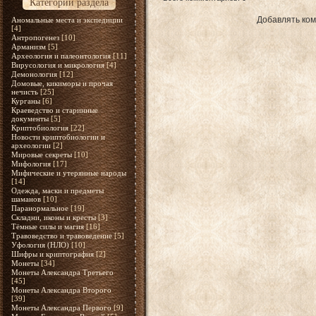
Категории раздела
Добавлять ком
Аномальные места и экспедиции
[4]
Антропогенез
[10]
Арманизм
[5]
Археология и палеонтология
[11]
Вирусология и микрология
[4]
Демонология
[12]
Домовые, кикиморы и прочая
нечисть
[25]
Курганы
[6]
Краеведство и старинные
документы
[5]
Криптобиология
[22]
Новости криптобиологии и
археологии
[2]
Мировые секреты
[10]
Мифология
[17]
Мифические и утерянные народы
[14]
Одежда, маски и предметы
шаманов
[10]
Паранормальное
[19]
Складни, иконы и кресты
[3]
Тёмные силы и магия
[16]
Травоведство и травоведение
[5]
Уфология (НЛО)
[10]
Шифры и криптография
[2]
Монеты
[34]
Монеты Александра Третьего
[45]
Монеты Александра Второго
[39]
Монеты Александра Первого
[9]