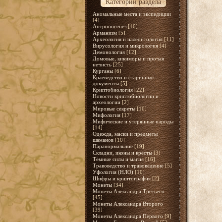
Категории раздела
Аномальные места и экспедиции
[4]
Антропогенез
[10]
Арманизм
[5]
Археология и палеонтология
[11]
Вирусология и микрология
[4]
Демонология
[12]
Домовые, кикиморы и прочая
нечисть
[25]
Курганы
[6]
Краеведство и старинные
документы
[5]
Криптобиология
[22]
Новости криптобиологии и
археологии
[2]
Мировые секреты
[10]
Мифология
[17]
Мифические и утерянные народы
[14]
Одежда, маски и предметы
шаманов
[10]
Паранормальное
[19]
Складни, иконы и кресты
[3]
Тёмные силы и магия
[16]
Травоведство и травоведение
[5]
Уфология (НЛО)
[10]
Шифры и криптография
[2]
Монеты
[34]
Монеты Александра Третьего
[45]
Монеты Александра Второго
[39]
Монеты Александра Первого
[9]