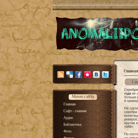
Главна
1 р
Серебря
года
не о
Меню сайта
больше 
К приме
Главная
На гурте
Софт - главная
серебра
монетны
Аудио
реверсе,
кругом 
Библиотека
«МФ»
Фото
По состо
на торга