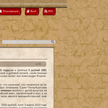
Регистрация
Вход
RSS
14:58
1 года,
как и золотые
5 рублей 1881
овой и дубовой ветвей, свойственная
сунка монет при Александре Втором.
, что означало, что чеканился он из
был отчеканен Санкт-Петербургским
х
номинал
монеты с датой выпуска на
йский орел, заключенный в круг, а за
орла имелся минцмейстерский знак
2500 рублей, хотя 3 марта 2010 года
оимость монеты в отличном состоянии