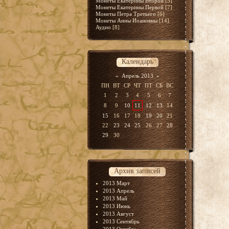
Монеты Екатерины Второй
[5]
Монеты Екатерины Первой
[7]
Монеты Петра Третьего
[6]
Монеты Анны Иоановны
[14]
Аудио
[8]
Календарь
«
Апрель 2013
»
ПН
ВТ
СР
ЧТ
ПТ
СБ
ВС
1
2
3
4
5
6
7
8
9
10
11
12
13
14
15
16
17
18
19
20
21
22
23
24
25
26
27
28
29
30
Архив записей
2013 Март
2013 Апрель
2013 Май
2013 Июнь
2013 Август
2013 Сентябрь