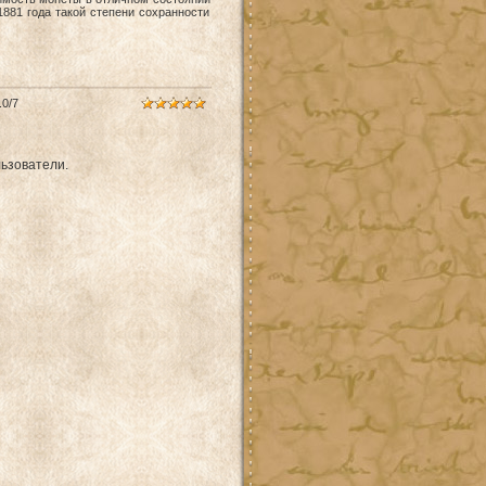
1881 года такой степени сохранности
.0
/
7
ьзователи.