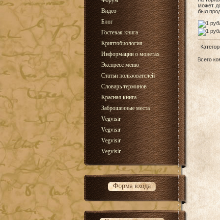
Форум
может до
Видео
был прод
Блог
Гостевая книга
Криптобиология
Категор
Информации о монетах
Всего к
Экспресс меню
Статьи пользователей
Словарь терминов
Красная книга
Заброшенные места
Vegvisir
Vegvisir
Vegvisir
Vegvisir
Форма входа