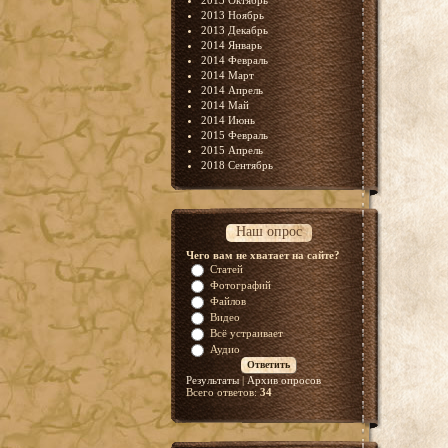
2013 Октябрь
2013 Ноябрь
2013 Декабрь
2014 Январь
2014 Февраль
2014 Март
2014 Апрель
2014 Май
2014 Июнь
2015 Февраль
2015 Апрель
2018 Сентябрь
Наш опрос
Чего вам не хватает на сайте?
Статей
Фотографий
Файлов
Видео
Всё устраивает
Аудио
Результаты
|
Архив опросов
Всего ответов:
34