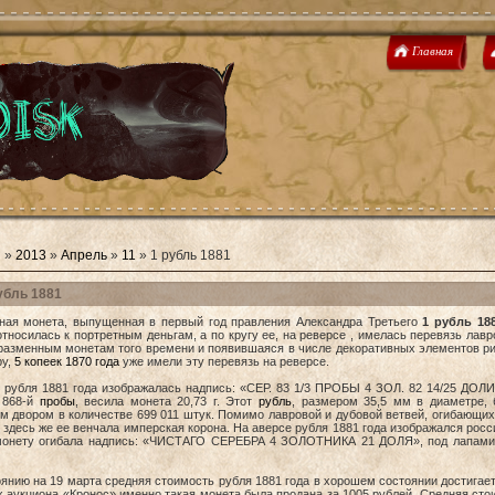
Главная
я
»
2013
»
Апрель
»
11
» 1 рубль 1881
убль 1881
ная монета, выпущенная в первый год правления Александра Третьего
1 рубль 188
тносилась к портретным деньгам, а по кругу ее, на реверсе , имелась перевязь лавр
разменным монетам того времени и появившаяся в числе декоративных элементов ри
ру,
5 копеек 1870 года
уже имели эту перевязь на реверсе.
 рубля 1881 года изображалась надпись: «СЕР. 83 1/3 ПРОБЫ 4 ЗОЛ. 82 14/25 ДОЛИ»
 868-й
пробы
, весила монета 20,73 г. Этот
рубль
, размером 35,5 мм в диаметре, 
м двором в количестве 699 011 штук. Помимо лавровой и дубовой ветвей, огибающи
 здесь же ее венчала имперская корона. На аверсе рубля 1881 года изображался росси
монету огибала надпись: «ЧИСТАГО СЕРЕБРА 4 ЗОЛОТНИКА 21 ДОЛЯ», под лапами 
янию на 19 марта средняя стоимость рубля 1881 года в хорошем состоянии достигает 
х аукциона «Кронос» именно такая монета была продана за 1005 рублей. Средняя ст