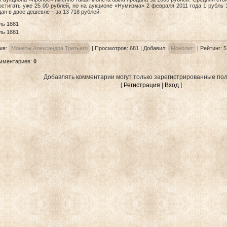
стигать уже 25 00 рублей, но на аукционе «Нумизма» 2 февраля 2011 года 1 рубль 
ан в двое дешевле – за 13 718 рублей.
ия
:
Монеты Александра Третьего
|
Просмотров
: 681 |
Добавил
:
Монолит
|
Рейтинг
:
5
омментариев
:
0
Добавлять комментарии могут только зарегистрированные пол
[
Регистрация
|
Вход
]