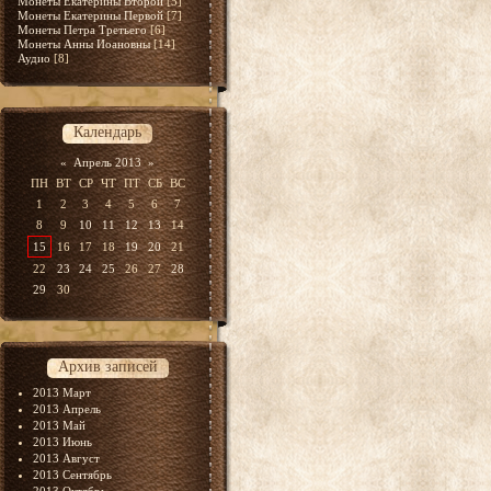
Монеты Екатерины Второй
[5]
Монеты Екатерины Первой
[7]
Монеты Петра Третьего
[6]
Монеты Анны Иоановны
[14]
Аудио
[8]
Календарь
«
Апрель 2013
»
ПН
ВТ
СР
ЧТ
ПТ
СБ
ВС
1
2
3
4
5
6
7
8
9
10
11
12
13
14
15
16
17
18
19
20
21
22
23
24
25
26
27
28
29
30
Архив записей
2013 Март
2013 Апрель
2013 Май
2013 Июнь
2013 Август
2013 Сентябрь