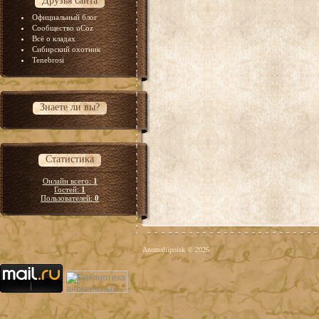
Друзья сайта
Официальный блог
Сообщество uCoz
Всё о кладах
Сибирский охотник
Tenebrosi
Знаете ли вы?
Статистика
Онлайн всего:
1
Гостей:
1
Пользователей:
0
Anomaliipoisk © 2026