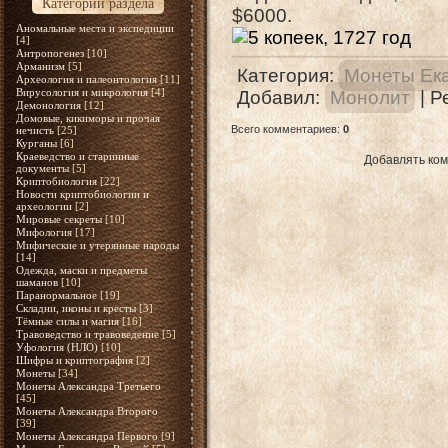
Категории раздела
$6000.
Аномальные места и экспедиции
[4]
Антропогенез
[10]
Арманизм
[5]
Категория
:
Монеты Ек
Археология и палеонтология
[11]
Вирусология и микрология
[4]
Добавил
:
Монолит
|
Р
Демонология
[12]
Домовые, кикиморы и прочая
Всего комментариев
:
0
нечисть
[25]
Курганы
[6]
Краеведство и старинные
Добавлять ком
документы
[5]
Криптобиология
[22]
Новости криптобиологии и
археологии
[2]
Мировые секреты
[10]
Мифология
[17]
Мифические и утерянные народы
[14]
Одежда, маски и предметы
шаманов
[10]
Паранормальное
[19]
Складни, иконы и кресты
[3]
Тёмные силы и магия
[16]
Травоведство и травоведение
[5]
Уфология (НЛО)
[10]
Шифры и криптография
[2]
Монеты
[34]
Монеты Александра Третьего
[45]
Монеты Александра Второго
[39]
Монеты Александра Первого
[9]