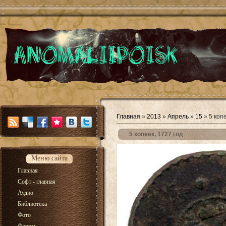
Главная
»
2013
»
Апрель
»
15
» 5 копе
5 копеек, 1727 год
Меню сайта
Главная
Софт - главная
Аудио
Библиотека
Фото