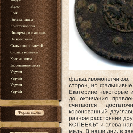
Форум
Видео
Блог
Гостевая книга
Криптобиология
Информации о монетах
Экспресс меню
Статьи пользователей
Словарь терминов
Красная книга
Заброшенные места
Vegvisir
фальшивомонетчиков: 
Vegvisir
сторон, но фальшивые 
Vegvisir
Екатерине некоторые и
Vegvisir
до окончания правле
считаются достато
коронованный двуглавы
Форма входа
равном расстоянии друг
КОПЕЕКЪ" и слева напра
медь. В наши дни, в за