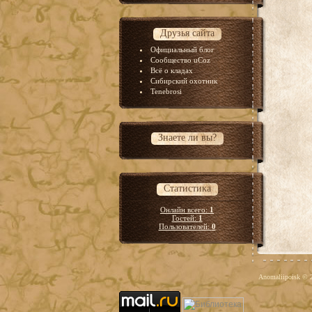
Друзья сайта
Официальный блог
Сообщество uCoz
Всё о кладах
Сибирский охотник
Tenebrosi
Знаете ли вы?
Статистика
Онлайн всего:
1
Гостей:
1
Пользователей:
0
Anomaliipoisk © 