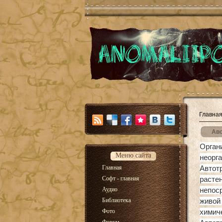
Главна
Ав
Орган
Меню сайта
неорга
Главная
Автот
Софт - главная
раст
Аудио
непос
Библиотека
живой
Фото
химиче