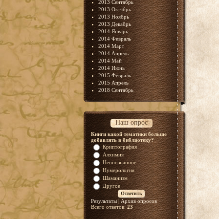
2013 Сентябрь
2013 Октябрь
2013 Ноябрь
2013 Декабрь
2014 Январь
2014 Февраль
2014 Март
2014 Апрель
2014 Май
2014 Июнь
2015 Февраль
2015 Апрель
2018 Сентябрь
Наш опрос
Книги какой тематики больше
добавлять в библиотеку?
Криптография
Алхимия
Неопознанное
Нумерология
Шаманизм
Другое
Результаты
|
Архив опросов
Всего ответов:
23