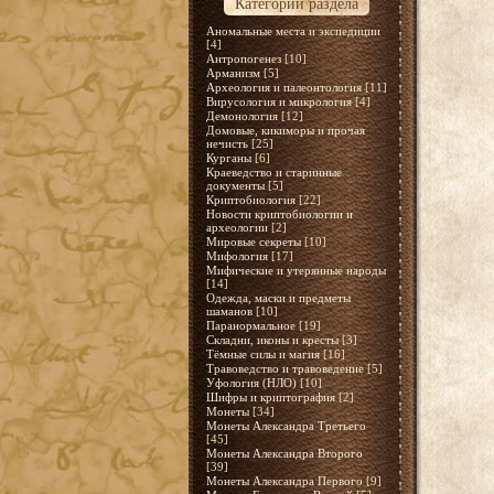
Категории раздела
Аномальные места и экспедиции
[4]
Антропогенез
[10]
Арманизм
[5]
Археология и палеонтология
[11]
Вирусология и микрология
[4]
Демонология
[12]
Домовые, кикиморы и прочая
нечисть
[25]
Курганы
[6]
Краеведство и старинные
документы
[5]
Криптобиология
[22]
Новости криптобиологии и
археологии
[2]
Мировые секреты
[10]
Мифология
[17]
Мифические и утерянные народы
[14]
Одежда, маски и предметы
шаманов
[10]
Паранормальное
[19]
Складни, иконы и кресты
[3]
Тёмные силы и магия
[16]
Травоведство и травоведение
[5]
Уфология (НЛО)
[10]
Шифры и криптография
[2]
Монеты
[34]
Монеты Александра Третьего
[45]
Монеты Александра Второго
[39]
Монеты Александра Первого
[9]