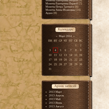
Монеты Екатерины Второй
[5]
Монеты Екатерины Первой
[7]
Монеты Петра Третьего
[6]
Монеты Анны Иоановны
[14]
Аудио
[8]
Календарь
«
Март 2014
»
ПН
ВТ
СР
ЧТ
ПТ
СБ
ВС
1
2
3
4
5
6
7
8
9
10
11
12
13
14
15
16
17
18
19
20
21
22
23
24
25
26
27
28
29
30
31
Архив записей
2013 Март
2013 Апрель
2013 Май
2013 Июнь
2013 Август