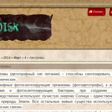
Главная
я
»
2014
»
Март
»
4
» Авотрофы
отрофы
измы (автотрофный тип питания) – способны синтезировать 
нических.
рофные фотосинтезирующие организмы (фотоавтотрофы), к к
ения и фотосинтезирующие бактерии, при создании о
редственно используют лучистую энергию Солнца – единственн
 природы Земли. Все остальные живые существа использую
ских связях.