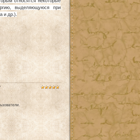
торым относятся некоторые
ергию, выделяющуюся при
 и др.).
7
ьзователи.