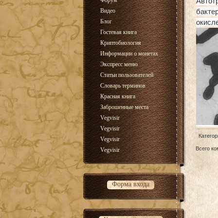
Форум
Автот
Видео
бакте
Блог
окисле
Гостевая книга
Криптобиология
Информации о монетах
Экспресс меню
Статьи пользователей
Словарь терминов
Красная книга
Заброшенные места
Vegvisir
Vegvisir
Категор
Vegvisir
Всего к
Vegvisir
Форма входа