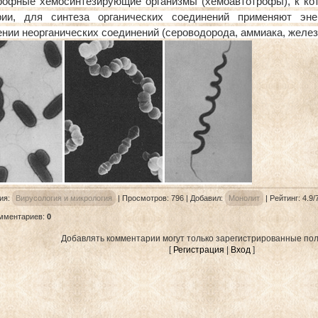
рофные хемосинтезирующие организмы (хемоавтотрофы), к ко
рии, для синтеза органических соединений применяют эн
нии неорганических соединений (сероводорода, аммиака, железа
ия
:
Вирусология и микрология
|
Просмотров
: 796 |
Добавил
:
Монолит
|
Рейтинг
:
4.9
/
омментариев
:
0
Добавлять комментарии могут только зарегистрированные пол
[
Регистрация
|
Вход
]