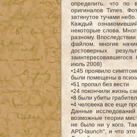
определить, что по 
оригиналов Times. Фо
затянутое тучами небо
Каждый ознакомивши
некоторые слова. Мног
разному. Впоследствии
файлом, многие начи
достоверных резул
заинтересовавшегося
июль 2008)
•145 проявило симптом
были помещены в псих
•51 пропал без вести
•24 покончили жизнь с
•8 были убиты грабите
•4 человека все еще п
Данные исследований
возможные теории мист
не было ни у кого. Так
APD-launch", и что эт