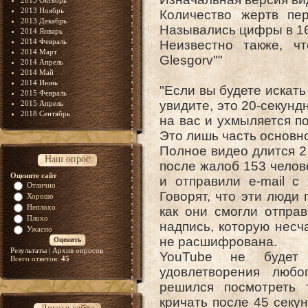
2013 Октябрь
2013 Ноябрь
Количество жертв пе
2013 Декабрь
Назывались цифры в 16,
2014 Январь
2014 Февраль
Неизвестно также, ч
2014 Март
Glesgorv""
2014 Апрель
2014 Май
2014 Июнь
"Если вы будете искать
2015 Февраль
увидите, это 20-секунд
2015 Апрель
2018 Сентябрь
на вас и ухмыляется п
Это лишь часть основно
Полное видео длится 2
Наш опрос
после жалоб 153 челов
Оцените сайт
и отправили e-mail с
Отлично
Говорят, что эти люди
Хорошо
Неплохо
как они смогли отправ
Плохо
надпись, которую несч
Ужасно
не расшифрована.
Результаты
|
Архив опросов
YouTube не будет 
Всего ответов:
45
удовлетворения любо
решился посмотреть 
кричать после 45 секу