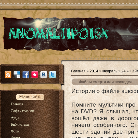
Главная
»
2014
»
Февраль
»
24
» Файл
Файлы смерти или психодел
История о файле suicid
Меню сайта
Помните мультики про 
Главная
на DVD? Я слышал, чт
Софт - главная
вошёл даже в дорогое
Аудио
ничего особенного. Эт
Библиотека
шести зданий две-три 
Фото