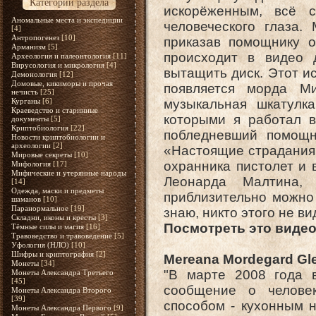
Категории раздела
искорёженным, всё 
Аномальные места и экспедиции
человеческого глаза.
[4]
Антропогенез
[10]
приказав помощнику о
Арманизм
[5]
происходит в видео 
Археология и палеонтология
[11]
Вирусология и микрология
[4]
вытащить диск. Этот и
Демонология
[12]
Домовые, кикиморы и прочая
появляется морда Ми
нечисть
[25]
Курганы
[6]
музыкальная шкатулка
Краеведство и старинные
которыми я работал в
документы
[5]
Криптобиология
[22]
побледневший помощн
Новости криптобиологии и
археологии
[2]
«Настоящие страдания 
Мировые секреты
[10]
охранника пистолет и 
Мифология
[17]
Мифические и утерянные народы
Леонарда Малтина,
[14]
Одежда, маски и предметы
приблизительно можно
шаманов
[10]
Паранормальное
[19]
знаю, никто этого не в
Складни, иконы и кресты
[3]
Посмотреть это видео
Тёмные силы и магия
[16]
Травоведство и травоведение
[5]
Уфология (НЛО)
[10]
Шифры и криптография
[2]
Mereana Mordegard Gle
Монеты
[34]
"В марте 2008 года 
Монеты Александра Третьего
[45]
сообщение о челове
Монеты Александра Второго
[39]
способом - кухонным н
Монеты Александра Первого
[9]