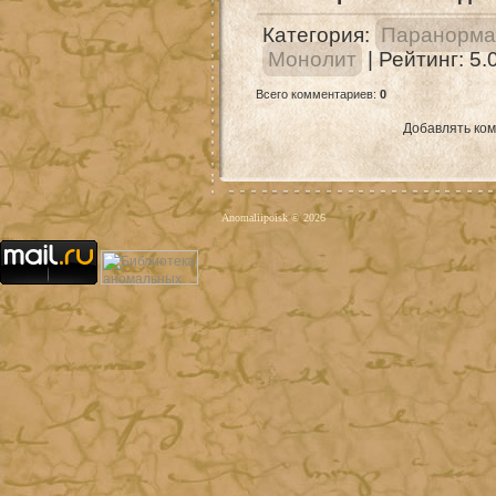
Категория
:
Паранорма
Монолит
|
Рейтинг
:
5.
Всего комментариев
:
0
Добавлять ком
Anomaliipoisk © 2026