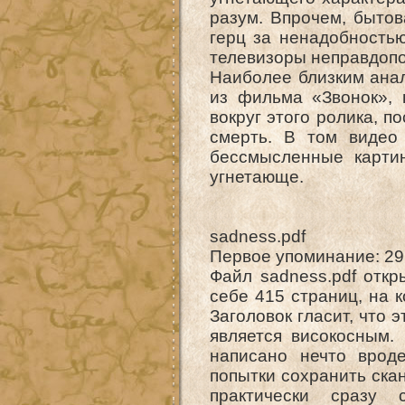
разум. Впрочем, бытов
герц за ненадобностью
телевизоры неправдоп
Наиболее близким анал
из фильма «Звонок», 
вокруг этого ролика, п
смерть. В том видео 
бессмысленные карти
угнетающе.
sadness.pdf
Первое упоминание: 2
Файл sadness.pdf откр
себе 415 страниц, на к
Заголовок гласит, что 
является високосным.
написано нечто вроде 
попытки сохранить ска
практически сразу 