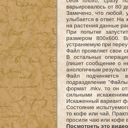
себя плохо, сразу п
варьировалось от 80 до
Замечено, что любой,
улыбается в ответ. На
на растения данные ра
При попытке запусти
размером 800х600. В
устраняемую при переу
Файл проявляет свои св
В остальных операци
(пишет сообщение о н
анологичным результа
Файл подчиняется 
подразделение "Файлы 
формат .mkv, то он от
сильными искажения
Искаженный вариант фа
Состояние испытуемого
то кофе или чай. Прак
просили чаю или кофе 
Посмотреть это видео