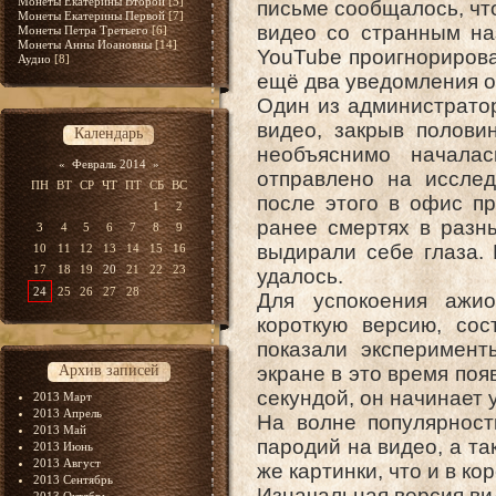
Монеты Екатерины Второй
[5]
письме сообщалось, чт
Монеты Екатерины Первой
[7]
видео со странным на
Монеты Петра Третьего
[6]
Монеты Анны Иоановны
[14]
YouTube проигнорирова
Аудио
[8]
ещё два уведомления о
Один из администратор
видео, закрыв полови
Календарь
необъяснимо начала
«
Февраль 2014
»
отправлено на иссле
ПН
ВТ
СР
ЧТ
ПТ
СБ
ВС
после этого в офис п
1
2
ранее смертях в разны
3
4
5
6
7
8
9
выдирали себе глаза. 
10
11
12
13
14
15
16
17
18
19
20
21
22
23
удалось.
24
25
26
27
28
Для успокоения ажио
короткую версию, сос
показали эксперимент
Архив записей
экране в это время по
секундой, он начинает 
2013 Март
2013 Апрель
На волне популярност
2013 Май
пародий на видео, а т
2013 Июнь
2013 Август
же картинки, что и в ко
2013 Сентябрь
Изначальная версия ви