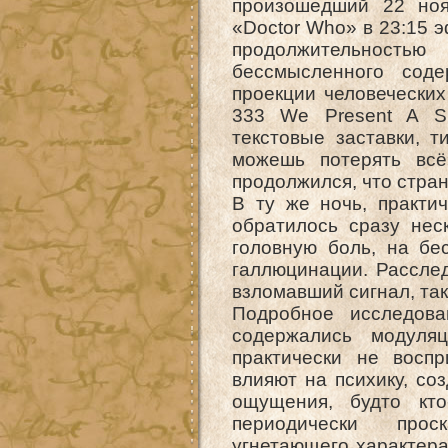
произошедший 22 ноя
«Doctor Who» в 23:15 
продолжительност
бессмысленного соде
проекции человеческих
333 We Present A S
текстовые заставки, 
можешь потерять вс
продолжился, что стран
В ту же ночь, практи
обратилось сразу нес
головную боль, на бе
галлюцинации. Расслед
взломавший сигнал, так
Подробное исследова
содержались модуляц
практически не восп
влияют на психику, соз
ощущения, будто кто
периодически прос
угнетающего характера