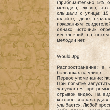
(приблизительно 5% о
мелодию, сказав, что
слышали с улицы; 15 
флейте; двое сказал
показаниям свидетел
однако источник опр
исполнений по нотам
мелодии нет.
Would.Jpg
Распространение: в 
болванках на улице.
Первое упоминание:
ht
При попытке запустит
запускается программ
отрывок видео. На вид
которое сначала удивл
улыбается. Любой прос