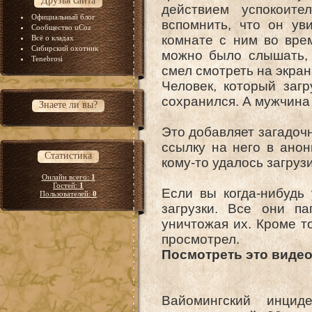
Друзья сайта
действием успокоите
Официальный блог
вспомнить, что он ув
Сообщество uCoz
комнате с ним во вре
Всё о кладах
Сибирский охотник
можно было слышать, 
Tenebrosi
смел смотреть на экран
Человек, который загр
сохранился. А мужчина
Знаете ли вы?
Это добавляет загадочн
ссылку на него в анон
Статистика
кому-то удалось загрузи
Онлайн всего:
1
Гостей:
1
Если вы когда-нибудь
Пользователей:
0
загрузки. Все они па
уничтожая их. Кроме то
просмотрел.
Посмотреть это видео
Вайомингский инци