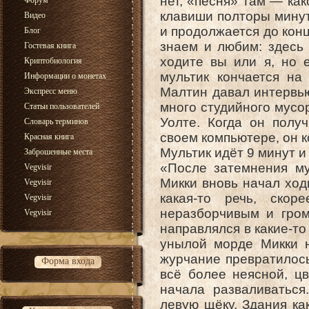
нет, «песня» там — ка
Форум
клавиши полторы минут
Видео
и продолжается до конц
Блог
знаем и любим: здесь 
Гостевая книга
ходите вы или я, но е
Криптобиология
мультик кончается на 
Информации о монетах
Малтин давал интервью
Экспресс меню
много студийного мусор
Статьи пользователей
Уолте. Когда он пол
Словарь терминов
своем компьютере, он к
Красная книга
Мультик идёт 9 минут и
Заброшенные места
«После затемнения му
Vegvisir
Микки вновь начал ход
Vegvisir
какая-то речь, ско
Vegvisir
неразборчивым и гром
Vegvisir
направлялся в какие-то
унылой морде Микки н
журчание превратилось
Форма входа
всё более неясной, ц
начала разваливаться
левую щёку. Здания ка