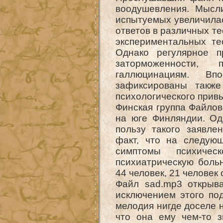
воодушевления. Мысли
испытуемых увеличилас
ответов в различных те
экспериментальных те
Однако регулярное п
заторможенности, 
галлюцинациям. В
зафиксированы также
психологического привы
Финская группа Файлов
на юге Финляндии. Од
пользу такого заявле
факт, что на следую
симптомы психиче
психиатрическую больн
44 человек, 21 человек 
Файл sad.mp3 открыва
исключением этого по
мелодия нигде доселе 
что она ему чем-то з