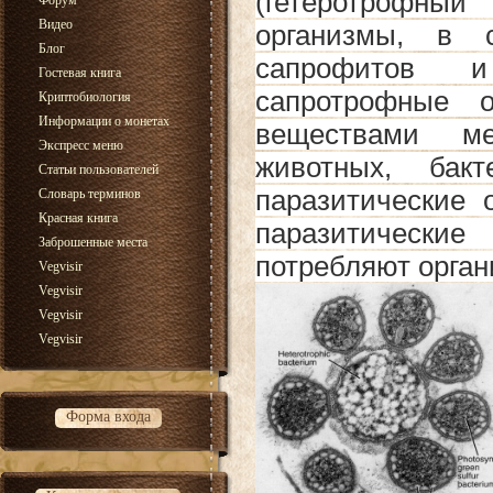
(гетеротрофны
Форум
Видео
организмы, в 
Блог
сапрофитов 
Гостевая книга
сапротрофные о
Криптобиология
Информации о монетах
веществами м
Экспресс меню
животных, бак
Статьи пользователей
паразитические 
Словарь терминов
Красная книга
паразитически
Заброшенные места
потребляют орган
Vegvisir
Vegvisir
Vegvisir
Vegvisir
Форма входа