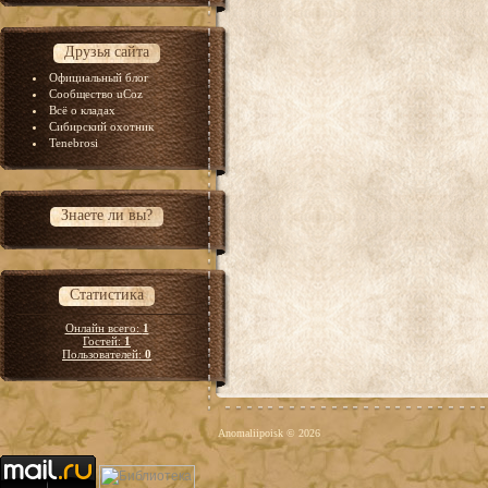
Друзья сайта
Официальный блог
Сообщество uCoz
Всё о кладах
Сибирский охотник
Tenebrosi
Знаете ли вы?
Статистика
Онлайн всего:
1
Гостей:
1
Пользователей:
0
Anomaliipoisk © 2026