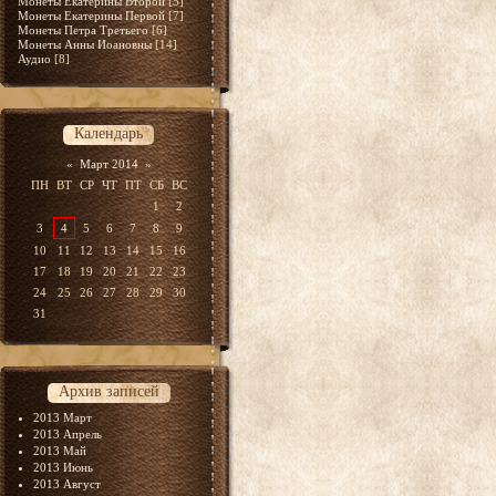
Монеты Екатерины Второй
[5]
Монеты Екатерины Первой
[7]
Монеты Петра Третьего
[6]
Монеты Анны Иоановны
[14]
Аудио
[8]
Календарь
«
Март 2014
»
ПН
ВТ
СР
ЧТ
ПТ
СБ
ВС
1
2
3
4
5
6
7
8
9
10
11
12
13
14
15
16
17
18
19
20
21
22
23
24
25
26
27
28
29
30
31
Архив записей
2013 Март
2013 Апрель
2013 Май
2013 Июнь
2013 Август