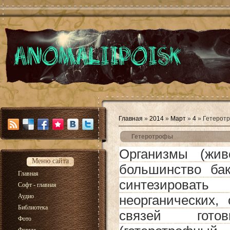
Главная
»
2014
»
Март
»
4
» Гетерот
Гетеротрофы
Организмы (жив
Меню сайта
большинство бак
Главная
синтезирова
Софт - главная
Аудио
неорганических,
Библиотека
связей гото
Фото