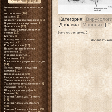
Категории раздела
Аномальные места и экспедиции
[4]
Антропогенез
[10]
Арманизм
[5]
Категория
:
Вирусологи
Археология и палеонтология
[11]
Вирусология и микрология
[4]
Добавил
:
Монолит
|
Р
Демонология
[12]
Домовые, кикиморы и прочая
нечисть
[25]
Всего комментариев
:
0
Курганы
[6]
Краеведство и старинные
Добавлять ком
документы
[5]
Криптобиология
[22]
Новости криптобиологии и
археологии
[2]
Мировые секреты
[10]
Мифология
[17]
Мифические и утерянные народы
[14]
Одежда, маски и предметы
шаманов
[10]
Паранормальное
[19]
Складни, иконы и кресты
[3]
Тёмные силы и магия
[16]
Травоведство и травоведение
[5]
Уфология (НЛО)
[10]
Шифры и криптография
[2]
Монеты
[34]
Монеты Александра Третьего
[45]
Монеты Александра Второго
[39]
Монеты Александра Первого
[9]