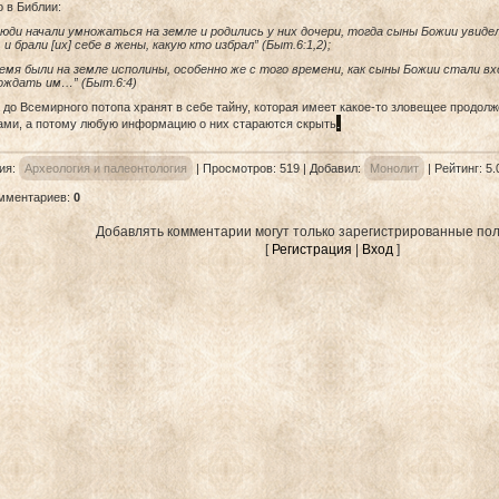
 в Библии:
люди начали умножаться на земле и родились у них дочери, тогда сыны Божии увидел
 и брали [их] себе в жены, какую кто избрал” (Быт.6:1,2);
емя были на земле исполины, особенно же с того времени, как сыны Божии стали вх
ождать им…” (Быт.6:4)
до Всемирного потопа хранят в себе тайну, которая имеет какое-то зловещее продолже
.
ами, а потому любую информацию о них стараются скрыть
ия
:
Археология и палеонтология
|
Просмотров
: 519 |
Добавил
:
Монолит
|
Рейтинг
:
5.
омментариев
:
0
Добавлять комментарии могут только зарегистрированные пол
[
Регистрация
|
Вход
]