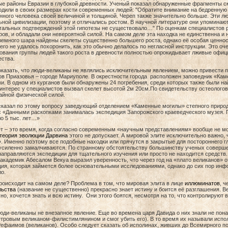
е районы Евразии в глубокой древности. Ученый показал обнаруженные фрагменты ск
дили в своих размерах кости современных людей: "Обратите внимание на бедренную к
ного человека своей величиной и толщиной. Череп также значительно больше. Эти л
ьной цивилизации, поэтому и отличались ростом. В научной литературе они упоминают
альных подтверждений этой гипотезы не существовало…" По оценкам специалистов ро
ров, и обладали они невероятной силой. На самом деле эта находка не единственна и 
земного шара найдены скелеты существенно большего роста, однако её особая ценност
 его не удалось похоронить, как это обычно делалось по негласной инструкции. Это оч
ования группы людей такого роста в древности полностью опрокидывает лживые офиц
ества.
казать, что люди-великаны не являлись исключительным явлением, можно привести п
ов Приазовья – городе Мариуполе. В окрестности города расположен заповедник «Ка
и. В одном из курганов были обнаружены 24 погребения, среди которых также были на
нтерес у специалистов вызвал скелет высотой 2м 20см.
По свидетельству остеологов
айной физической силой.
сказал по этому вопросу заведующий отделением «Каменные могилы» степного природ
:
«Данными раскопками занималась
экспедиция Запорожского краеведческого музея. П
о 5 тыс. лет…»
ет – это время, когда согласно современным «научным представлениям» вообще не м
теория эволюции Дарвина
этого не допускает. А мировой элите исключительно важно,
. Именно поэтому все подобные находки или прячутся в закрытые для постороннего гл
усиленно замалчиваются. По странному обстоятельству большинству ученых совершен
аправляются экспедиции для тщательного изучения или просто не находится средств.
 академик
Абесалом Векуа выразил уверенность, что через год на «плато великанов» 
ия, которая займется более основательными исследованиями, однако до сих пор инф
о.
роисходит на самом деле? Проблема в том, что мировая элита в лице
иллюминатов
, ч
льства
(название не существенно) прекрасно знает истину и боится её разглашения. В
чно, хочется знать и всю истину. Они этого боятся, несмотря на то, что контролируют 
юди-великаны не внезапное явление. Еще во времена царя Давида о них знали не пон
тровым великаном-филистимлянином и смог убить его). В то время их называли испо
ефаимов (великанов). Особо следует сказать об исполинах, живших до Всемирного по