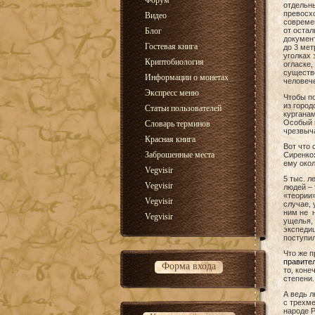
Форум
отдельны
превосхо
Видео
современ
Блог
от остал
документ
Гостевая книга
до 3 мет
уголках 
Криптобиология
огласке,
существ
Информации о монетах
человеч
Экспресс меню
Чтобы по
из город
Статьи пользователей
курганам
Особый и
Словарь терминов
чрезвыч
Красная книга
Вот что 
Заброшенные места
Сиренко
ему окол
Vegvisir
5 тыс. л
Vegvisir
людей –
«теории»
Vegvisir
случае, 
ним не н
Vegvisir
ущелья,
экспедиц
поступил
Что же п
правите
Форма входа
то, коне
степени.
А ведь л
с трехме
народе Р