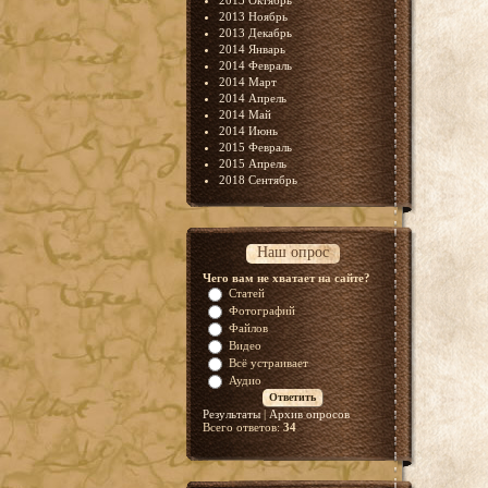
2013 Октябрь
2013 Ноябрь
2013 Декабрь
2014 Январь
2014 Февраль
2014 Март
2014 Апрель
2014 Май
2014 Июнь
2015 Февраль
2015 Апрель
2018 Сентябрь
Наш опрос
Чего вам не хватает на сайте?
Статей
Фотографий
Файлов
Видео
Всё устраивает
Аудио
Результаты
|
Архив опросов
Всего ответов:
34