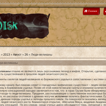
Главная
я
»
2013
»
Август
»
26
» Люди-великаны
ди-великаны
еликаны
отныне не являются лишь персонажами легенд и мифов. Открытие, сделанно
ть существования в прошлом людей гигантского роста.
кому каналу был показан сюжет о «загадочных мифических существах» – людях-велик
ны в Боржомском ущелье. Позже об этой новости писали газеты и огромное количест
ельно сенсационной находки заключается в том, что в горах Грузии были обнаружен
 когда-то люди-великаны. Предания, рассказывающие о таинственном высокогорье Б
та, но рассказы охотников о древних могучих
исполинах
казались фантастическими. О
 древние породы ущелья и легенды прошлого ожили. На поверхности оказались жилищ
 людей гигантского роста. Комментируя открытие, Абесалом Векуа, академик Академии
ать сенсацией. По его словам, среди ученых давно обсуждается тема, связанная с 