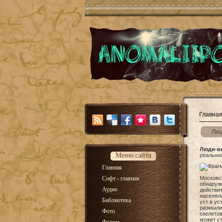
Главна
Лю
Люди-в
Меню сайта
реальнос
Главная
Софт - главная
Московс
обнаруже
Аудио
действит
населяли
Библиотека
уст в ус
размыли
Фото
скелетов
может ст