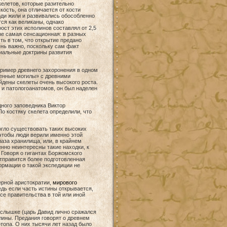
елетов, которые разительно
ость, она отличается от кости
юди жили и развивались обособленно
ся как великаны, однако
ст этих исполинов составлял от 2,5
не самая сенсационная: в разных
ь в том, что открытие предано
ень важно, поскольку сам факт
иальные доктрины развития
ример древнего захоронения в одном
менные могилы» с древними
йдены скелеты очень высокого роста.
 и патологоанатомов, он был наделен
ного заповедника Виктор
о костяку скелета определили, что
огло существовать таких высоких
 чтобы люди верили именно этой
аза хранилища, или, в крайнем
но неинтересны такие находки, к
 Говоря о гигантах Боржомского
отправится более подготовленная
ормации о такой экспедиции не
ерной аристократии,
мирового
едь если часть истины открывается,
все правительства в той или иной
аслышке (царь Давид лично сражался
лины. Предания говорят о древнем
топа. О них тысячи лет назад было