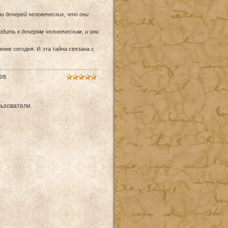
и дочерей человеческих, что они
одить к дочерям человеческим, и они
ние сегодня. И эта тайна связана с
0
/
8
ьзователи.