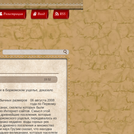
Регистрация
Вход
RSS
19:52
е в Боржомском ущелье, доказало
06 августа 2008
года по Первому
анах, скелеты которых были
во Интернет-сайтов. Смысл этой
ы древнейшие поселения, которые
оржомского ущелья, передавалось из
днако недавно воды горных рек
а древнего поселения и множество
 наук Грузии сказал, что находка
людьми-великанами, которые населяли