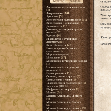
Категории раздела
написано
Аномальные места и экспедиции
"
Когда 
[4]
красивы,
Антропогенез
[10]
"В то вр
Арманизм
[5]
стали р
Археология и палеонтология
[11]
Вирусология и микрология
[4]
Времена 
Демонология
[12]
исполин
Домовые, кикиморы и прочая
нечисть
[25]
Курганы
[6]
Категор
Краеведство и старинные
документы
[5]
Всего к
Криптобиология
[22]
Новости криптобиологии и
археологии
[2]
Мировые секреты
[10]
Мифология
[17]
Мифические и утерянные народы
[14]
Одежда, маски и предметы
шаманов
[10]
Паранормальное
[19]
Складни, иконы и кресты
[3]
Тёмные силы и магия
[16]
Травоведство и травоведение
[5]
Уфология (НЛО)
[10]
Шифры и криптография
[2]
Монеты
[34]
Монеты Александра Третьего
[45]
Монеты Александра Второго
[39]
Монеты Александра Первого
[9]