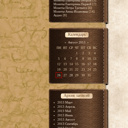
Монеты Екатерины Второй
[5]
Монеты Екатерины Первой
[7]
Монеты Петра Третьего
[6]
Монеты Анны Иоановны
[14]
Аудио
[8]
Календарь
«
Август 2013
»
ПН
ВТ
СР
ЧТ
ПТ
СБ
ВС
1
2
3
4
5
6
7
8
9
10
11
12
13
14
15
16
17
18
19
20
21
22
23
24
25
26
27
28
29
30
31
Архив записей
2013 Март
2013 Апрель
2013 Май
2013 Июнь
2013 Август
2013 Сентябрь