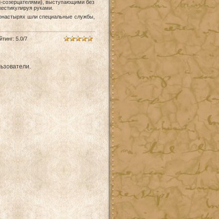
и-созерцателями), выступающими без
жестикулируя руками.
монастырях шли специальные службы,
йтинг
:
5.0
/
7
ьзователи.