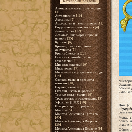
Категории раздела
Аномальные места и экспедиции
[4]
Антропогенез
[10]
Арманизм
[5]
Археология и палеонтология
[11]
Вирусология и микрология
[4]
Демонология
[12]
Домовые, кикиморы и прочая
нечисть
[25]
Курганы
[6]
Краеведство и старинные
документы
[5]
Криптобиология
[22]
Новости криптобиологии и
археологии
[2]
Мировые секреты
[10]
Мифология
[17]
Мифические и утерянные народы
[14]
Одежда, маски и предметы
Мистерия
шаманов
[10]
буддизма
Паранормальное
[19]
обычно у
Складни, иконы и кресты
[3]
смерти и
Тёмные силы и магия
[16]
Травоведство и травоведение
[5]
Уфология (НЛО)
[10]
Цам
(с 
Шифры и криптография
[2]
в
буддий
Монеты
[34]
Был вклю
Монеты Александра Третьего
[45]
Монасты
совершае
Монеты Александра Второго
отдалить
[39]
Монеты Александра Первого
[9]
Обряд с