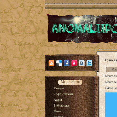
Главна
Мас
Монголы
Меню сайта
Монголия
Главная
Папье-м
Софт - главная
Аудио
Библиотека
Фото