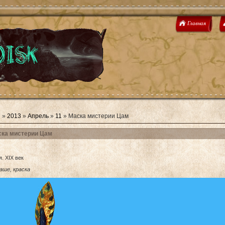
Главная
я
»
2013
»
Апрель
»
11
» Маска мистерии Цам
ка мистерии Цам
. ХIХ век
аше, краска