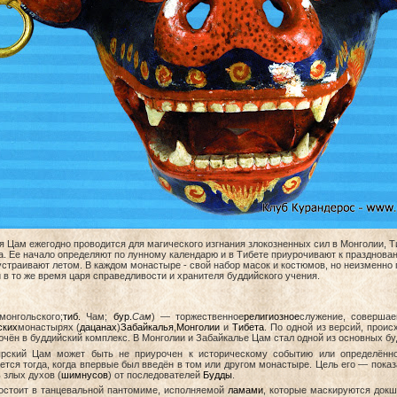
 Цам ежегодно проводится для магического изгнания злокозненных сил в Монголии, Т
. Ее начало определяют по лунному календарю и в Тибете приурочивают к праздновани
страивают летом. В каждом монастыре - свой набор масок и костюмов, но неизменно 
 в то же время царя справедливости и хранителя буддийского учения.
монгольского;
тиб.
Чам
;
бур.
Сам
) — торжественное
религиозное
служение, совершае
ских
монастырях (
дацанах
)
Забайкалья
,
Монголии
и
Тибета
. По одной из версий, проис
чён в буддийский комплекс. В Монголии и Забайкалье Цам стал одной из основных бу
рский Цам может быть не приурочен к историческому событию или определённ
тся тогда, когда впервые был введён в том или другом монастыре. Цель его — показ
 злых духов (
шимнусов
) от последователей
Будды
.
остоит в танцевальной пантомиме, исполняемой
ламами
, которые маскируются докш