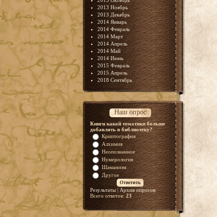
2013 Октябрь
2013 Ноябрь
2013 Декабрь
2014 Январь
2014 Февраль
2014 Март
2014 Апрель
2014 Май
2014 Июнь
2015 Февраль
2015 Апрель
2018 Сентябрь
Наш опрос
Книги какой тематики больше
добавлять в библиотеку?
Криптография
Алхимия
Неопознанное
Нумерология
Шаманизм
Другое
Результаты
|
Архив опросов
Всего ответов:
23