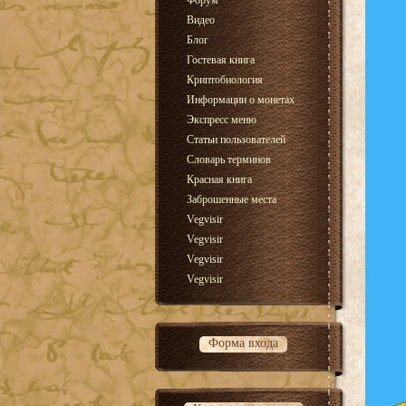
Форум
Видео
Блог
Гостевая книга
Криптобиология
Информации о монетах
Экспресс меню
Статьи пользователей
Словарь терминов
Красная книга
Заброшенные места
Vegvisir
Vegvisir
Vegvisir
Vegvisir
Форма входа