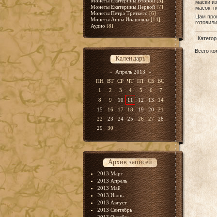
Монеты Екатерины Второй
[5]
маски и
Монеты Екатерины Первой
[7]
масок, н
Монеты Петра Третьего
[6]
Цам про
Монеты Анны Иоановны
[14]
готовили
Аудио
[8]
Категор
Всего к
Календарь
«
Апрель 2013
»
ПН
ВТ
СР
ЧТ
ПТ
СБ
ВС
1
2
3
4
5
6
7
8
9
10
11
12
13
14
15
16
17
18
19
20
21
22
23
24
25
26
27
28
29
30
Архив записей
2013 Март
2013 Апрель
2013 Май
2013 Июнь
2013 Август
2013 Сентябрь