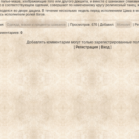
з папье-маше, изображающие того или другого докшита, и вместе с шанаками (ламам
о в соответствующем одеянии, совершают по намеченному кругу религиозный танец, 
водился во дворе дацана. В течение нескольких недель перед исполнением Цама в 
сь исполнители ролей богов.
ия
:
Одежда, маски и предметы шаманов
|
Просмотров
: 676 |
Добавил
:
Монолит
|
Ре
омментариев
:
0
Добавлять комментарии могут только зарегистрированные пол
[
Регистрация
|
Вход
]