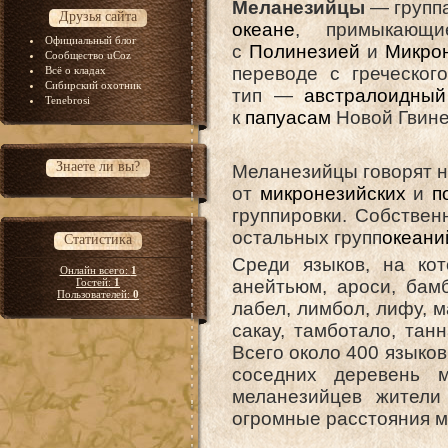
Меланезийцы
— групп
Друзья сайта
океане
, примыкаю
Официальный блог
с
Полинезией
и
Микро
Сообщество uCoz
переводе с греческог
Всё о кладах
Сибирский охотник
тип —
австралоидный
Tenebrosi
к
папуасам
Новой Гвин
Знаете ли вы?
Меланезийцы говорят 
от
микронезийских
и
п
группировки. Собствен
остальных групп
океани
Статистика
Среди языков, на ко
Онлайн всего:
1
Гостей:
1
анейтьюм, ароси, бам
Пользователей:
0
лабел, лимбол, лифу, м
сакау, тамботало, танн
Всего около 400 языков
соседних деревень 
меланезийцев жители
огромные расстояния м