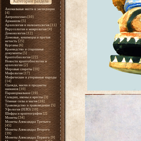
Категории раздела
Аномальные места и экспедиции
[4]
Антропогенез
[10]
Арманизм
[5]
Археология и палеонтология
[11]
Вирусология и микрология
[4]
Демонология
[12]
Домовые, кикиморы и прочая
нечисть
[25]
Курганы
[6]
Краеведство и старинные
документы
[5]
Криптобиология
[22]
Новости криптобиологии и
археологии
[2]
Мировые секреты
[10]
Мифология
[17]
Мифические и утерянные народы
[14]
Одежда, маски и предметы
шаманов
[10]
Паранормальное
[19]
Складни, иконы и кресты
[3]
Тёмные силы и магия
[16]
Травоведство и травоведение
[5]
Уфология (НЛО)
[10]
Шифры и криптография
[2]
Монеты
[34]
Монеты Александра Третьего
[45]
Монеты Александра Второго
[39]
Монеты Александра Первого
[9]