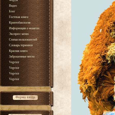
Форум
Видео
Блог
Гостевая книга
Криптобиология
Информации о монетах
Экспресс меню
Статьи пользователей
Словарь терминов
Красная книга
Заброшенные места
Vegvisir
Vegvisir
Vegvisir
Vegvisir
Форма входа