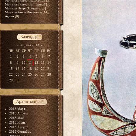
Монеты Екатерины Второй
[5]
Монеты Екатерины Первой
[7]
Монеты Петра Третьего
[6]
Монеты Анны Иоановны
[14]
Аудио
[8]
Календарь
«
Апрель 2013
»
ПН
ВТ
СР
ЧТ
ПТ
СБ
ВС
1
2
3
4
5
6
7
8
9
10
11
12
13
14
15
16
17
18
19
20
21
22
23
24
25
26
27
28
29
30
Архив записей
2013 Март
2013 Апрель
2013 Май
2013 Июнь
2013 Август
2013 Сентябрь