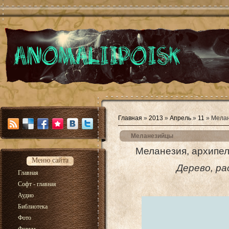
Главная
»
2013
»
Апрель
»
11
» Мела
Меланезийцы
Меланезия, архипел
Меню сайта
Дерево, ра
Главная
Софт - главная
Аудио
Библиотека
Фото