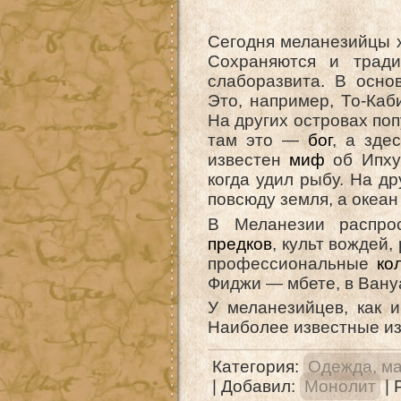
Сегодня меланезийцы х
Сохраняются и тради
слаборазвита. В осно
Это, например, То-Каби
На других островах поп
там это —
бог
, а зде
известен
миф
об Ипхуг
когда удил рыбу. На др
повсюду земля, а океан
В Меланезии распр
предков
, культ вождей,
профессиональные
ко
Фиджи — мбете, в Ван
У меланезийцев, как 
Наиболее известные и
Категория
:
Одежда, ма
|
Добавил
:
Монолит
|