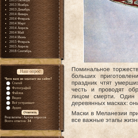
2013 Октябрь
2013 Ноябрь
2013 Декабрь
2014 Январь
2014 Февраль
2014 Март
2014 Апрель
2014 Май
2014 Июнь
2015 Февраль
2015 Апрель
2018 Сентябрь
Поминальное торжест
Наш опрос
больших приготовлен
Чего вам не хватает на сайте?
праздник чтят умерши
Статей
Фотографий
честь и проводят об
Файлов
лицом смерти. Один
Видео
деревянных масках: он
Всё устраивает
Аудио
Маски в Меланезии пр
Результаты
|
Архив опросов
все важные этапы жизн
Всего ответов:
34