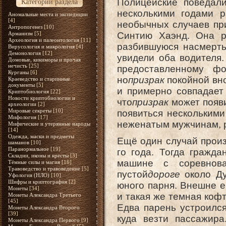
Полицейские поведали
Категории раздела
несколькими годами р
Аномальные места и экспедиции
[4]
необычных случаев при
Антропогенез
[10]
Арманизм
[5]
Синтию Хаэнд. Она 
Археология и палеонтология
[11]
разбившуюся насмерть 
Вирусология и микрология
[4]
Демонология
[12]
увидели оба водителя
Домовые, кикиморы и прочая
нечисть
[25]
предоставленному ф
Курганы
[6]
но
призрак
покойной вн
Краеведство и старинные
документы
[5]
и примерно совпадает 
Криптобиология
[22]
Новости криптобиологии и
что
призрак
может появ
археологии
[2]
Мировые секреты
[10]
появиться нескольким
Мифология
[17]
неженатым мужчинам, 
Мифические и утерянные народы
[14]
Одежда, маски и предметы
Ещё один случай произ
шаманов
[10]
Паранормальное
[19]
го года. Тогда гражд
Складни, иконы и кресты
[3]
машине с соревнов
Тёмные силы и магия
[16]
Травоведство и травоведение
[5]
пустой
дороге
около Ду
Уфология (НЛО)
[10]
Шифры и криптография
[2]
юного парня. Внешне е
Монеты
[34]
и такая же темная кофт
Монеты Александра Третьего
[45]
Едва парень устроился
Монеты Александра Второго
[39]
куда везти пассажир
Монеты Александра Первого
[9]