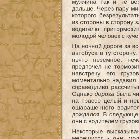
мужчина так и не ве
дальше. Через пару ми
которого безрезультат
из стороны в сторону 
водителю притормози
молодой человек с куче
На ночной дороге за вс
автобуса в ту сторону.
нечто неземное, неч
предпочел не тормози
навстречу его грузо
моментально надавил 
справедливо рассчитыв
Однако
дорога
была чи
на трассе целый и не
ошарашенного водителя
дождался. В следующе
они с водителем грузов
Некоторые высказыва
мерещится - они, мо