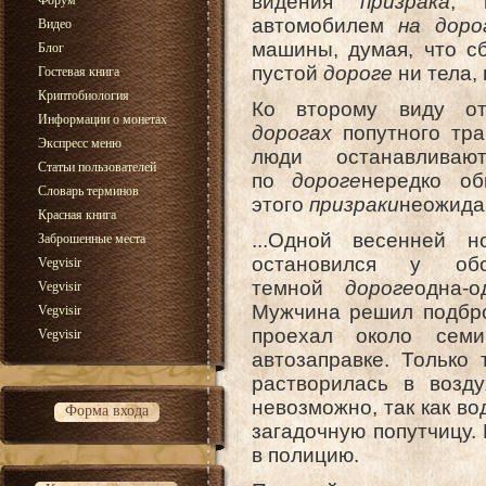
видения
призрака
, 
Форум
автомобилем
на доро
Видео
машины, думая, что с
Блог
пустой
дороге
ни тела, 
Гостевая книга
Криптобиология
Ко второму виду о
Информации о монетах
дорогах
попутного тр
Экспресс меню
люди останавлива
Статьи пользователей
по
дороге
нередко о
Словарь терминов
этого
призраки
неожида
Красная книга
...Одной весенней 
Заброшенные места
остановился у о
Vegvisir
темной
дороге
одна-
Vegvisir
Мужчина решил подбро
Vegvisir
проехал около сем
Vegvisir
автозаправке. Только 
растворилась в возд
невозможно, так как во
Форма входа
загадочную попутчицу.
в полицию.