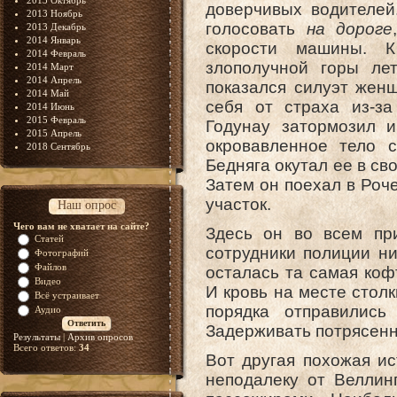
2013 Октябрь
доверчивых водителей
2013 Ноябрь
голосовать
на дороге
2013 Декабрь
2014 Январь
скорости машины. К
2014 Февраль
злополучной горы лет
2014 Март
2014 Апрель
показался силуэт женщ
2014 Май
себя от страха из-за
2014 Июнь
2015 Февраль
Годунау затормозил 
2015 Апрель
окровавленное тело 
2018 Сентябрь
Бедняга окутал ее в св
Затем он поехал в Роч
участок.
Наш опрос
Чего вам не хватает на сайте?
Здесь он во всем пр
Статей
сотрудники полиции ни
Фотографий
Файлов
осталась та самая коф
Видео
И кровь на месте стол
Всё устраивает
порядка отправились
Аудио
Задерживать потрясенно
Результаты
|
Архив опросов
Всего ответов:
34
Вот другая похожая и
неподалеку от Веллин