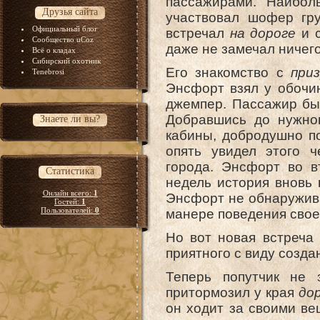
пассажирами. Наибол
Друзья сайта
участвовал шофер гру
Официальный блог
встречал
на дороге
и с
Сообщество uCoz
даже не замечал ничег
Всё о кладах
Сибирский охотник
Его знакомство с
при
Tenebrosi
Энсфорт взял у обоч
джемпер. Пассажир бы
Добравшись до нужно
Знаете ли вы?
кабины, добродушно п
опять увидел этого ч
города. Энсфорт во в
Статистика
недель история вновь 
Онлайн всего:
1
Энсфорт не обнаружива
Гостей:
1
Пользователей:
0
манере поведения своег
Но вот новая встреча
приятного с виду созда
Теперь попутчик не 
притормозил у края
до
он ходит за своими в