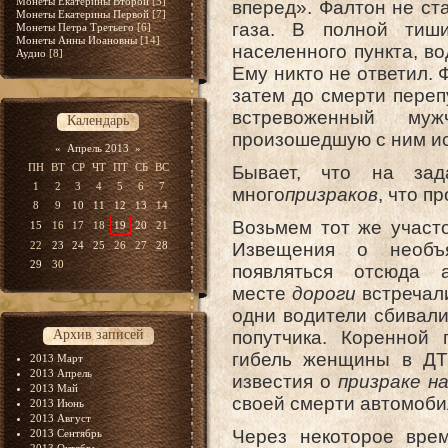
Монеты Екатерины Второй
[5]
вперед». Фалтон не ст
Монеты Екатерины Первой
[7]
газа. В полной тиш
Монеты Петра Третьего
[6]
Монеты Анны Иоановны
[14]
населенного пункта, во
Аудио
[8]
Ему никто не ответил. 
затем до смерти переп
встревоженный му
Календарь
произошедшую с ним и
«
Апрель 2013
»
ПН
ВТ
СР
ЧТ
ПТ
СБ
ВС
Бывает, что на за
1
2
3
4
5
6
7
много
призраков
, что п
8
9
10
11
12
13
14
Возьмем тот же участ
15
16
17
18
19
20
21
22
23
24
25
26
27
28
Извещения о необъ
29
30
появляться отсюда
месте
дороги
встречал
одни водители сбивал
Архив записей
попутчика. Коренной 
гибель женщины в ДТ
2013 Март
2013 Апрель
известия о
призраке н
2013 Май
своей смерти автомобил
2013 Июнь
2013 Август
Через некоторое врем
2013 Сентябрь