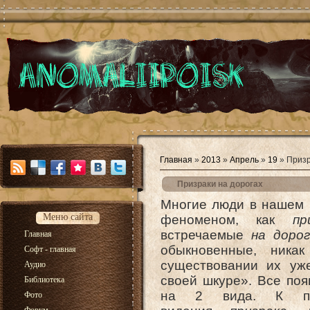
Главная
»
2013
»
Апрель
»
19
» Призр
Призраки на дорогах
Многие люди в нашем 
Меню сайта
феноменом, как
пр
встречаемые
на дорог
Главная
обыкновенные, ника
Софт - главная
существовании их уж
Аудио
своей шкуре». Все поя
Библиотека
на 2 вида. К пер
Фото