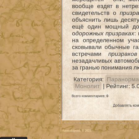
вообще ездят в нетре
свидетельств о
призр
объяснить лишь десяту
ещё один мощный дов
о
дорожных призраках
:
на определенном уч
сковывали обычные га
встречами
призрако
незадачливых автомоб
за гранью понимания л
Категория
:
Паранорма
Монолит
|
Рейтинг
:
5.
Всего комментариев
:
0
Добавлять ком
Anomaliipoisk © 2026