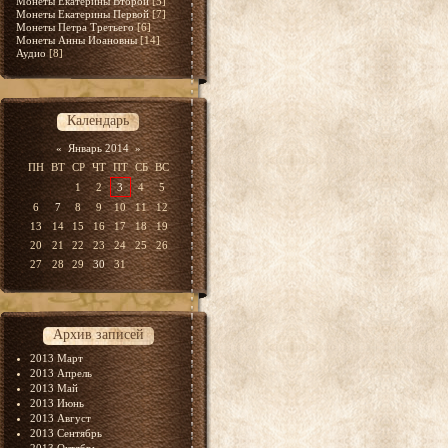
Монеты Екатерины Второй
[5]
Монеты Екатерины Первой
[7]
Монеты Петра Третьего
[6]
Монеты Анны Иоановны
[14]
Аудио
[8]
Календарь
«
Январь 2014
»
ПН
ВТ
СР
ЧТ
ПТ
СБ
ВС
1
2
3
4
5
6
7
8
9
10
11
12
13
14
15
16
17
18
19
20
21
22
23
24
25
26
27
28
29
30
31
Архив записей
2013 Март
2013 Апрель
2013 Май
2013 Июнь
2013 Август
2013 Сентябрь