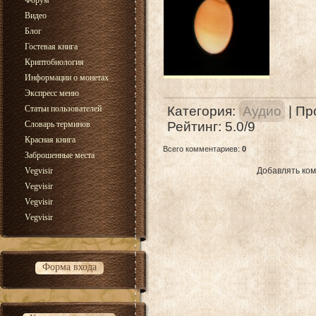
Форум
Видео
Блог
Гостевая книга
Криптобиология
Информации о монетах
Экспресс меню
Статьи пользователей
Категория
:
Аудио
|
Пр
Словарь терминов
Рейтинг
:
5.0
/
9
Красная книга
Всего комментариев
:
0
Заброшенные места
Vegvisir
Добавлять ком
Vegvisir
Vegvisir
Vegvisir
Форма входа