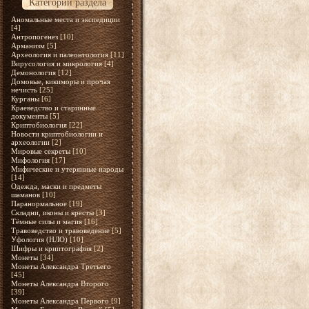
Категории раздела
Аномальные места и экспедиции
[4]
Антропогенез
[10]
Арманизм
[5]
Археология и палеонтология
[11]
Вирусология и микрология
[4]
Демонология
[12]
Домовые, кикиморы и прочая
нечисть
[25]
Курганы
[6]
Краеведство и старинные
документы
[5]
Криптобиология
[22]
Новости криптобиологии и
археологии
[2]
Мировые секреты
[10]
Мифология
[17]
Мифические и утерянные народы
[14]
Одежда, маски и предметы
шаманов
[10]
Паранормальное
[19]
Складни, иконы и кресты
[3]
Тёмные силы и магия
[16]
Травоведство и травоведение
[5]
Уфология (НЛО)
[10]
Шифры и криптография
[2]
Монеты
[34]
Монеты Александра Третьего
[45]
Монеты Александра Второго
[39]
Монеты Александра Первого
[9]