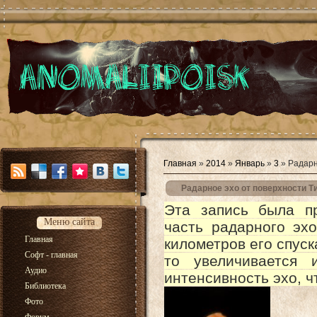
Главная
»
2014
»
Январь
»
3
» Радарн
Радарное эхо от поверхности Т
Эта запись была п
Меню сайта
часть радарного эх
Главная
километров его спуск
Софт - главная
то увеличивается 
Аудио
интенсивность эхо, ч
Библиотека
Фото