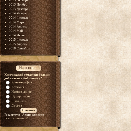
2013 Октябрь
2013 Ноябрь
2013 Декабрь
2014 Январь
2014 Февраль
2014 Март
2014 Апрель
2014 Май
2014 Июнь
2015 Февраль
2015 Апрель
2018 Сентябрь
Наш опрос
Книги какой тематики больше
добавлять в библиотеку?
Криптография
Алхимия
Неопознанное
Нумерология
Шаманизм
Другое
Результаты
|
Архив опросов
Всего ответов:
23