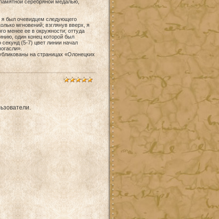
 памятной серебряной медалью,
е, я был очевидцем следующего
олько мгновений; взглянув вверх, я
го менее ее в окружности; оттуда
инию, один конец которой был
секунд (5-7) цвет линии начал
погасли».
публикованы на страницах «Олонецких
ьзователи.