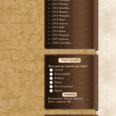
2013 Октябрь
2013 Ноябрь
2013 Декабрь
2014 Январь
2014 Февраль
2014 Март
2014 Апрель
2014 Май
2014 Июнь
2015 Февраль
2015 Апрель
2018 Сентябрь
Наш опрос
Чего вам не хватает на сайте?
Статей
Фотографий
Файлов
Видео
Всё устраивает
Аудио
Результаты
|
Архив опросов
Всего ответов:
34