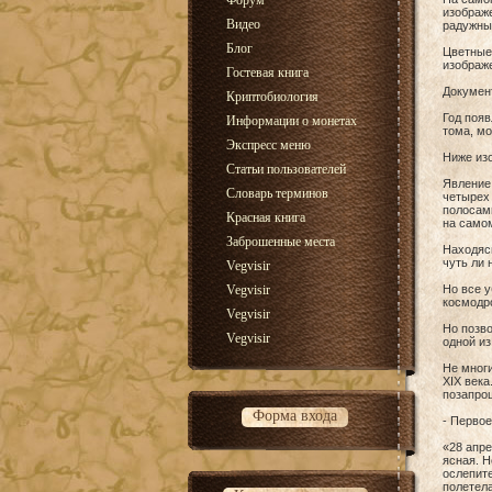
Форум
изображе
Видео
радужны
Блог
Цветные 
изображе
Гостевая книга
Документ
Криптобиология
Год появ
Информации о монетах
тома, мо
Экспресс меню
Ниже изо
Статьи пользователей
Явление 
Словарь терминов
четырех 
полосами
Красная книга
на самом
Заброшенные места
Находясь
чуть ли
Vegvisir
Vegvisir
Но все у
космодро
Vegvisir
Но позво
Vegvisir
одной из
Не многи
ХIХ века
позапрош
Форма входа
- Первое
«28 апре
ясная. Н
ослепите
полетела