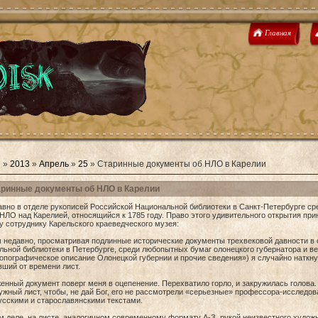
Главная
я
»
2013
»
Апрель
»
25
» Старинные документы об НЛО в Карелии
ринные документы об НЛО в Карелии
авно в отделе рукописей Российской Национальной библиотеки в Санкт-Петербурге сре
НЛО над Карелией, относящийся к 1785 году. Право этого удивительного открытия пр
 сотруднику Карельского краеведческого музея:
 недавно, просматривая подлинные исторические документы трехвековой давности в 
ьной библиотеки в Петербурге, среди любопытных бумаг олонецкого губернатора и вел
опографическое описание Олонецкой губернии и прочие сведения») я случайно наткну
ший от времени лист.
нный документ поверг меня в оцепенение. Перехватило горло, и закружилась голова
ужный лист, чтобы, не дай Бог, его не рассмотрели «серьезные» профессора-исследо
усскими и старославянскими текстами.
 деле, на листе, аналогичном современному формату А-З, рукой неизвестного художни