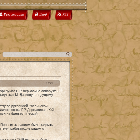
Регистрация
Вход
RSS
17:20
ди бумаг Г. Р. Державина обнаружен
инадлежит М. Данкову – ведущему
отделе рукописей Российской
икого поэта Г.Р. Державина в XXI
лся на фантастический,
. Первым желанием было закрыть
ватели, работающие рядом с
ка конца XVIII столетия было