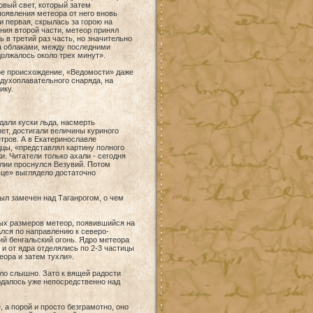
овый свет, который затем
оявления метеора от него вновь
и первая, скрылась за горою на
ния второй части, метеор принял
 в третий раз часть, но значительно
за облаками, между последними
должалось около трех минут».
ое происхождение, «Ведомости» даже
духоплавательного снаряда, на
ику.
дали куски льда, насмерть
зет, достигали величины куриного
етров. А в Екатеринославле
цы, «представлял картину полного
. Читатели только ахали - сегодня
алии проснулся Везувий. Потом
ьце» выглядело достаточно
ыл замечен над Таганрогом, о чем
дных размеров метеор, появившийся на
лся по направлению к северо-
ий бенгальский огонь. Ядро метеора
и от ядра отделялись по 2-3 частицы
еора и затем тухли».
ыло слышно. Зато к вящей радости
юдалось уже непосредственно над
а порой и просто безграмотно, оно