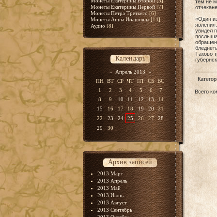
Монеты Екатерины Второй
[5]
тем не 
Монеты Екатерины Первой
[7]
отчекане
Монеты Петра Третьего
[6]
«Один из
Монеты Анны Иоановны
[14]
явления:
Аудио
[8]
увидел п
послышал
обращен 
бледнеть
Таково т
Календарь
губернск
«
Апрель 2013
»
Категор
ПН
ВТ
СР
ЧТ
ПТ
СБ
ВС
1
2
3
4
5
6
7
Всего к
8
9
10
11
12
13
14
15
16
17
18
19
20
21
22
23
24
25
26
27
28
29
30
Архив записей
2013 Март
2013 Апрель
2013 Май
2013 Июнь
2013 Август
2013 Сентябрь