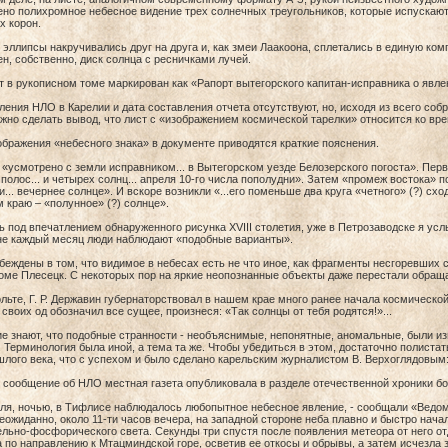
но полихромное небесное видение трех солнечных треугольников, которые испускаю
х корон.
эллипсы накручивались друг на друга и, как змеи Лаакоона, сплетались в единую ком
н, собственно, диск солнца с ресничками лучей.
 в рукописном томе маркирован как «Рапорт вытегорского капитан-исправника о явлен
ления НЛО в Карелии и дата составления отчета отсутствуют, но, исходя из всего со
жно сделать вывод, что лист с «изображением космической тарелки» относится ко вре
бражения «небесного знака» в документе приводятся краткие пояснения.
«усмотрено с земли исправником... в Вытегорском уезде Белозерского погоста». Перв
полос... и четырех солнц... апреля 10-го числа пополудни». Затем «промеж востока» 
... вечернее солнце». И вскоре возникли «...его поменьше два круга «четного» (?) схо
 краю – «полунное» (?) солнце».
 под впечатлением обнаруженного рисунка XVIII столетия, уже в Петрозаводске я усл
 не каждый месяц люди наблюдают «подобные варианты».
беждены в том, что видимое в небесах есть не что иное, как фрагменты несгоревших 
ме Плесецк. С некоторых пор на яркие неопознанные объекты даже перестали обращ
льте, Г. Р. Державин губернаторствовал в нашем крае много ранее начала космической
 своих од обозначил все сущее, произнеся: «Так солнцы от тебя родятся!»...
е знают, что подобные странности - необъяснимые, непонятные, аномальные, были из
. Терминология была иной, а тема та же. Чтобы убедиться в этом, достаточно полист
лого века, что с успехом и было сделано карельским журналистом В. Верхоглядовым
 сообщение об НЛО местная газета опубликовала в разделе отечественной хроники боле
ля, ночью, в Тифлисе наблюдалось любопытное небесное явление, - сообщали «Ведомо
еожиданно, около 11-ти часов вечера, на западной стороне неба плавно и быстро нач
льно-фосфорического света. Секунды три спустя после появления метеора от него от
 по направлению к Мтацминдской горе, осветив ее откосы и обрывы, а затем исчезла 