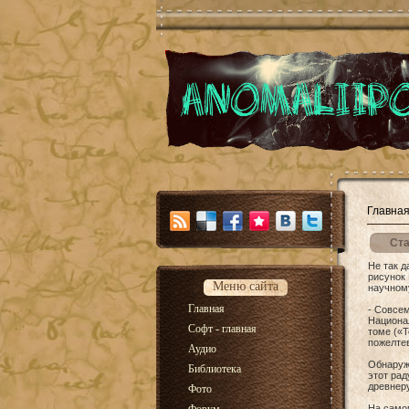
Главна
Ста
Не так д
рисунок 
Меню сайта
научному
Главная
- Совсем
Национал
Софт - главная
томе («Т
пожелтев
Аудио
Обнаруже
Библиотека
этот рад
древнер
Фото
На самом