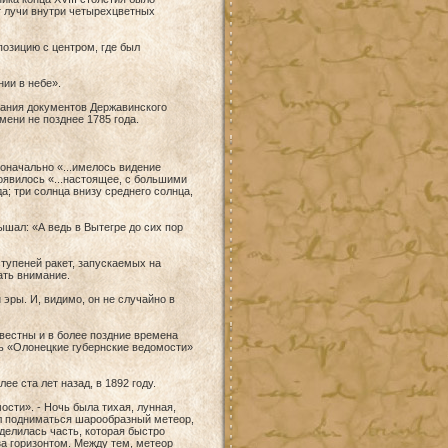
т лучи внутри четырехцветных
позицию с центром, где был
ии в небе».
брания документов Державинского
мени не позднее 1785 года.
оначально «...имелось видение
появилось «...настоящее, с большими
да; три солнца внизу среднего солнца,
ышал: «А ведь в Вытегре до сих пор
ступеней ракет, запускаемых на
ать внимание.
 эры. И, видимо, он не случайно в
вестны и в более поздние времена
ать «Олонецкие губернские ведомости»
:
е ста лет назад, в 1892 году.
сти». - Ночь была тихая, лунная,
ал подниматься шарообразный метеор,
делилась часть, которая быстро
за горизонтом. Между тем, метеор