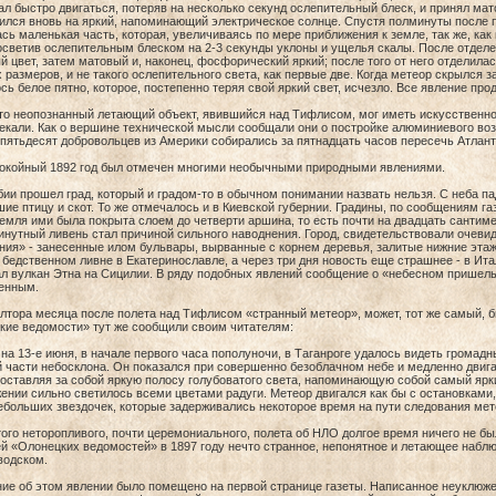
л быстро двигаться, потеряв на несколько секунд ослепительный блеск, и принял мат
лся вновь на яркий, напоминающий электрическое солнце. Спустя полминуты после п
сь маленькая часть, которая, увеличиваясь по мере приближения к земле, так же, как 
осветив ослепительным блеском на 2-3 секунды уклоны и ущелья скалы. После отделе
 цвет, затем матовый и, наконец, фосфорический яркий; после того от него отделилась
размеров, и не такого ослепительного света, как первые две. Когда метеор скрылся 
сь белое пятно, которое, постепенно теряя свой яркий свет, исчезло. Все явление про
что неопознанный летающий объект, явившийся над Тифлисом, мог иметь искусственн
екали. Как о вершине технической мысли сообщали они о постройке алюминиевого воз
пятьдесят добровольцев из Америки собирались за пятнадцать часов пересечь Атлант
покойный 1892 год был отмечен многими необычными природными явлениями.
ии прошел град, который и градом-то в обычном понимании назвать нельзя. С неба па
ие птицу и скот. То же отмечалось и в Киевской губернии. Градины, по сообщениям га
земля ими была покрыта слоем до четверти аршина, то есть почти на двадцать сантим
нутный ливень стал причиной сильного наводнения. Город, свидетельствовали очевид
ия» - занесенные илом бульвары, вырванные с корнем деревья, залитые нижние этажи
 бедственном ливне в Екатеринославле, а через три дня новость еще страшнее - в Ит
л вулкан Этна на Сицилии. В ряду подобных явлений сообщение о «небесном пришел
енным.
лтора месяца после полета над Тифлисом «странный метеор», может, тот же самый, б
кие ведомости» тут же сообщили своим читателям:
 на 13-е июня, в начале первого часа пополуночи, в Таганроге удалось видеть грома
 части небосклона. Он показался при совершенно безоблачном небе и медленно двига
 оставляя за собой яркую полосу голубоватого света, напоминающую собой самый ярк
ении сильно светилось всеми цветами радуги. Метеор двигался как бы с остановками, 
ебольших звездочек, которые задерживались некоторое время на пути следования мет
ого неторопливого, почти церемониального, полета об НЛО долгое время ничего не б
й «Олонецких ведомостей» в 1897 году нечто странное, непонятное и летающее набл
водском.
е об этом явлении было помещено на первой странице газеты. Написанное неуклюже, 