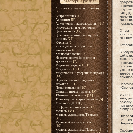
Категории раздела
продолжа
перемени
Аномальные места и экспедиции
отделила
[4]
западе, 
Антропогенез
[10]
молочный
Арманизм
[5]
меньших 
Археология и палеонтология
[11]
показало
Вирусология и микрология
[4]
О том, 
Демонология
[12]
и не нам
Домовые, кикиморы и прочая
котором 
нечисть
[25]
Курганы
[6]
Тот бес
Краеведство и старинные
документы
[5]
В Колумб
Криптобиология
[22]
забивавш
Новости криптобиологии и
яйца, и 
археологии
[2]
сороками
Мировые секреты
[10]
разрушен
Мифология
[17]
узнали о
Мифические и утерянные народы
заработа
[14]
обыкнов
Одежда, маски и предметы
шаманов
[10]
Через по
Паранормальное
[19]
«Олонец
Складни, иконы и кресты
[3]
«С 12-го
Тёмные силы и магия
[16]
западной
Травоведство и травоведение
[5]
востоку,
Уфология (НЛО)
[10]
при движ
Шифры и криптография
[2]
в виде н
Монеты
[34]
Монеты Александра Третьего
После эт
[45]
читателе
Монеты Александра Второго
Петроза
[39]
Монеты Александра Первого
[9]
Сообщени