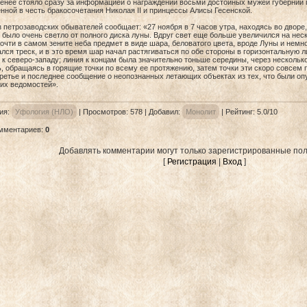
менее стояло сразу за информацией о награждении восьми достойных мужей губернии
нной в честь бракосочетания Николая II и принцессы Алисы Гесенской.
 петрозаводских обывателей сообщает: «27 ноября в 7 часов утра, находясь во двор
 было очень светло от полного диска луны. Вдруг свет еще больше увеличился на неск
очти в самом зените неба предмет в виде шара, беловатого цвета, вроде Луны и немно
ся треск, и в это время шар начал растягиваться по обе стороны в горизонтальную л
к северо-западу; линия к концам была значительно тоньше середины, через несколько 
, обращаясь в горящие точки по всему ее протяжению, затем точки эти скоро совсем 
ретье и последнее сообщение о неопознанных летающих объектах из тех, что были о
их ведомостей».
ия
:
Уфология (НЛО)
|
Просмотров
: 578 |
Добавил
:
Монолит
|
Рейтинг
:
5.0
/
10
омментариев
:
0
Добавлять комментарии могут только зарегистрированные пол
[
Регистрация
|
Вход
]