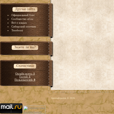
Друзья сайта
Официальный блог
Сообщество uCoz
Всё о кладах
Сибирский охотник
Tenebrosi
Знаете ли вы?
Статистика
Онлайн всего:
1
Гостей:
1
Пользователей:
0
Anomaliipoisk © 2026