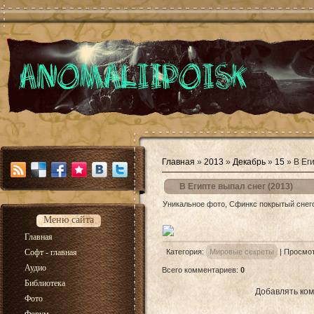
Главная
»
2013
»
Декабрь
»
15
» В Еги
В Египте выпал снег (2013)
Уникальное фото, Сфинкс покрытый снегом
Меню сайта
Главная
Софт - главная
Категория
:
Мировые секреты
|
Просмо
Аудио
Всего комментариев
:
0
Библиотека
Добавлять ком
Фото