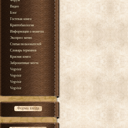
Форум
Видео
Блог
Гостевая книга
Криптобиология
Информации о монетах
Экспресс меню
Статьи пользователей
Словарь терминов
Красная книга
Заброшенные места
Vegvisir
Vegvisir
Vegvisir
Vegvisir
Форма входа