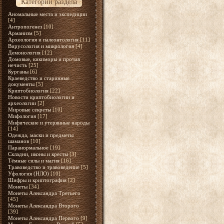
Категории раздела
Аномальные места и экспедиции
[4]
Антропогенез
[10]
Арманизм
[5]
Археология и палеонтология
[11]
Вирусология и микрология
[4]
Демонология
[12]
Домовые, кикиморы и прочая
нечисть
[25]
Курганы
[6]
Краеведство и старинные
документы
[5]
Криптобиология
[22]
Новости криптобиологии и
археологии
[2]
Мировые секреты
[10]
Мифология
[17]
Мифические и утерянные народы
[14]
Одежда, маски и предметы
шаманов
[10]
Паранормальное
[19]
Складни, иконы и кресты
[3]
Тёмные силы и магия
[16]
Травоведство и травоведение
[5]
Уфология (НЛО)
[10]
Шифры и криптография
[2]
Монеты
[34]
Монеты Александра Третьего
[45]
Монеты Александра Второго
[39]
Монеты Александра Первого
[9]