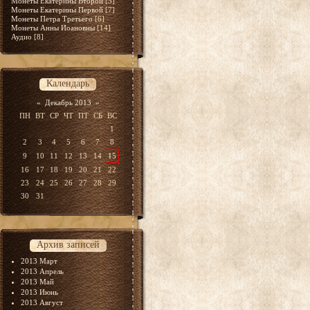
Монеты Екатерины Второй
[5]
Монеты Екатерины Первой
[7]
Монеты Петра Третьего
[6]
Монеты Анны Иоановны
[14]
Аудио
[8]
Календарь
«
Декабрь 2013
»
ПН
ВТ
СР
ЧТ
ПТ
СБ
ВС
1
2
3
4
5
6
7
8
9
10
11
12
13
14
15
16
17
18
19
20
21
22
23
24
25
26
27
28
29
30
31
Архив записей
2013 Март
2013 Апрель
2013 Май
2013 Июнь
2013 Август