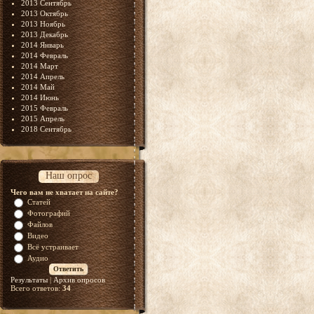
2013 Сентябрь
2013 Октябрь
2013 Ноябрь
2013 Декабрь
2014 Январь
2014 Февраль
2014 Март
2014 Апрель
2014 Май
2014 Июнь
2015 Февраль
2015 Апрель
2018 Сентябрь
Наш опрос
Чего вам не хватает на сайте?
Статей
Фотографий
Файлов
Видео
Всё устраивает
Аудио
Результаты
|
Архив опросов
Всего ответов:
34