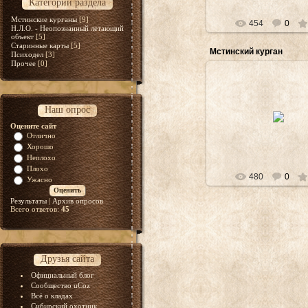
Категории раздела
Мстинские курганы
[9]
454
0
Н.Л.О. - Неопознанный летающий
объект
[5]
Старинные карты
[5]
Мстинский курган
Психодел
[3]
Прочее
[0]
09.09.2013
Наш опрос
Вид с кургана
Оцените сайт
Монолит
Отлично
Хорошо
Неплохо
Плохо
480
0
Ужасно
Результаты
|
Архив опросов
Всего ответов:
45
Друзья сайта
Официальный блог
Сообщество uCoz
Всё о кладах
Сибирский охотник