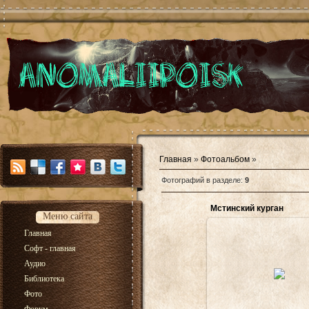
Главная
»
Фотоальбом
»
Фотографий в разделе
:
9
Мстинский курган
Меню сайта
Главная
Софт - главная
09.09.2013
Аудио
Вид с кургана
Библиотека
Монолит
Фото