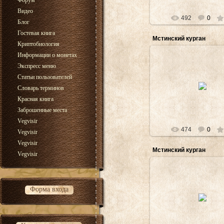
Форум
Видео
492
0
Блог
Гостевая книга
Мстинский курган
Криптобиология
Информации о монетах
Экспресс меню
Статьи пользователей
09.09.2013
Словарь терминов
Монолит
Красная книга
Заброшенные места
Vegvisir
474
0
Vegvisir
Vegvisir
Мстинский курган
Vegvisir
09.09.2013
Форма входа
Крест на курган
Монолит