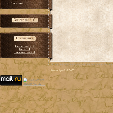
Tenebrosi
Знаете ли вы?
Статистика
Онлайн всего:
1
Гостей:
1
Пользователей:
0
Anomaliipoisk © 2026