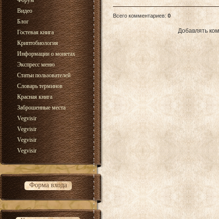
Форум
Видео
Всего комментариев
:
0
Блог
Добавлять ком
Гостевая книга
Криптобиология
Информации о монетах
Экспресс меню
Статьи пользователей
Словарь терминов
Красная книга
Заброшенные места
Vegvisir
Vegvisir
Vegvisir
Vegvisir
Форма входа