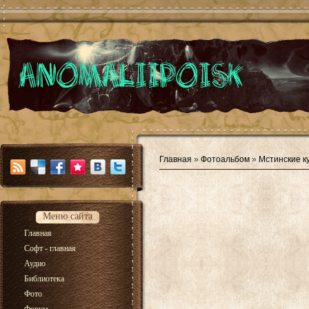
Главная
»
Фотоальбом
»
Мстинские к
Меню сайта
Главная
Софт - главная
Аудио
Библиотека
Фото