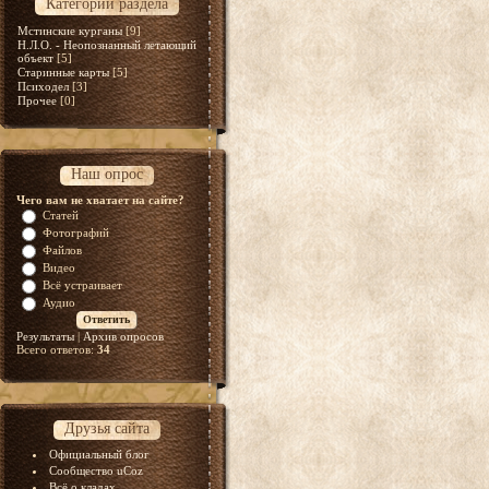
Категории раздела
Мстинские курганы
[9]
Н.Л.О. - Неопознанный летающий
объект
[5]
Старинные карты
[5]
Психодел
[3]
Прочее
[0]
Наш опрос
Чего вам не хватает на сайте?
Статей
Фотографий
Файлов
Видео
Всё устраивает
Аудио
Результаты
|
Архив опросов
Всего ответов:
34
Друзья сайта
Официальный блог
Сообщество uCoz
Всё о кладах