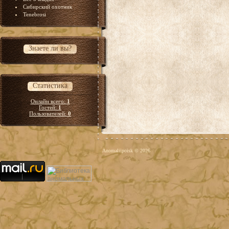
Сибирский охотник
Tenebrosi
Знаете ли вы?
Статистика
Онлайн всего:
1
Гостей:
1
Пользователей:
0
Anomaliipoisk © 2026