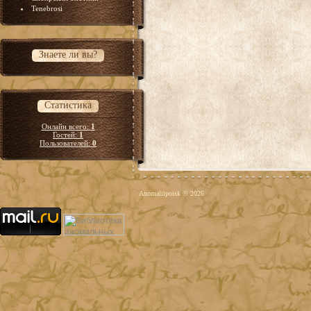
Tenebrosi
Знаете ли вы?
Статистика
Онлайн всего:
1
Гостей:
1
Пользователей:
0
Anomaliipoisk © 2026