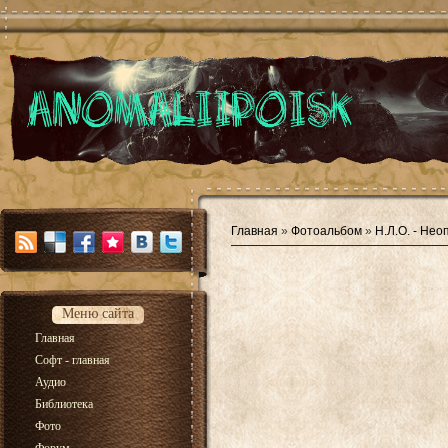
Главная
»
Фотоальбом
»
Н.Л.О. - Не
Меню сайта
Главная
Софт - главная
Аудио
Библиотека
Фото