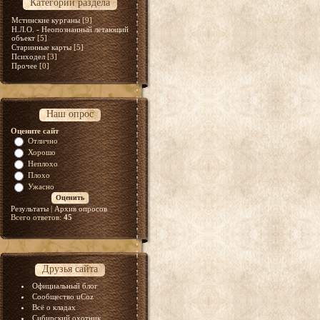
Категории раздела
Мстинские курганы
[9]
Н.Л.О. - Неопознанный летающий
объект
[5]
Старинные карты
[5]
Психодел
[3]
Прочее
[0]
Наш опрос
Оцените сайт
Отлично
Хорошо
Неплохо
Плохо
Ужасно
Результаты
|
Архив опросов
Всего ответов:
45
Друзья сайта
Официальный блог
Сообщество uCoz
Всё о кладах
Сибирский охотник