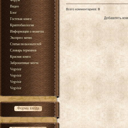
Форум
Видео
Всего комментариев
:
0
Блог
Добавлять ком
Гостевая книга
Криптобиология
Информации о монетах
Экспресс меню
Статьи пользователей
Словарь терминов
Красная книга
Заброшенные места
Vegvisir
Vegvisir
Vegvisir
Vegvisir
Форма входа