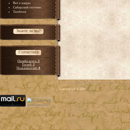
Всё о кладах
Сибирский охотник
Tenebrosi
Знаете ли вы?
Статистика
Онлайн всего:
1
Гостей:
1
Пользователей:
0
Anomaliipoisk © 2026