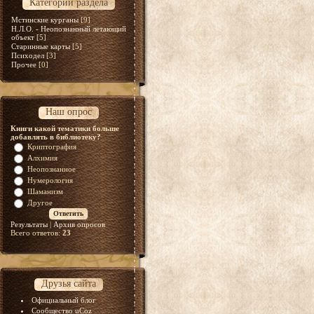
Категории раздела
Мстинские курганы
[9]
Н.Л.О. - Неопознанный летающий
объект
[5]
Старинные карты
[5]
Психодел
[3]
Прочее
[0]
Наш опрос
Книги какой тематики больше
добавлять в библиотеку?
Криптография
Алхимия
Неопознанное
Нумерология
Шаманизм
Другое
Результаты
|
Архив опросов
Всего ответов:
23
Друзья сайта
Официальный блог
Сообщество uCoz