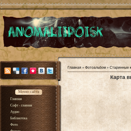
Главная
»
Фотоальбом
»
Старинные 
Карта в
Меню сайта
Главная
Софт - главная
Аудио
Библиотека
Фото