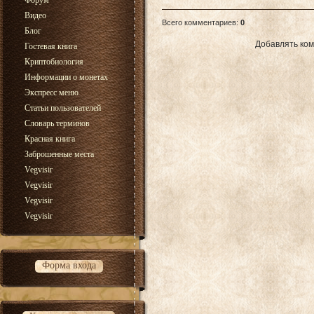
Форум
Видео
Всего комментариев
:
0
Блог
Добавлять ком
Гостевая книга
Криптобиология
Информации о монетах
Экспресс меню
Статьи пользователей
Словарь терминов
Красная книга
Заброшенные места
Vegvisir
Vegvisir
Vegvisir
Vegvisir
Форма входа