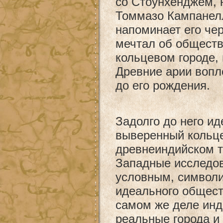
со Стоунхенджем, 
Томмазо Кампанел
напоминает его че
мечтал об обществ
кольцевом городе,
Древние арии вопл
до его рождения.
Задолго до него и
выверенный кольце
древнеиндийском т
Западные исследов
условным, символ
идеального общест
самом же деле ин
реальные города и