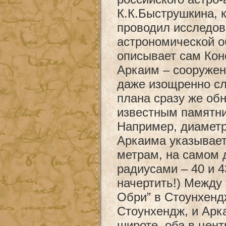
К.К.Быструшкина, к
проводил исследов
астрономической о
описывает сам Кон
Аркаим – сооружен
даже изощренно сл
плана сразу же обн
известным памятни
Например, диаметр
Аркаима указывает
метрам, на самом 
радиусами – 40 и 4
начертить!) Между 
Обри” в Стоунхендж
Стоунхендж, и Арк
широте, оба в цен