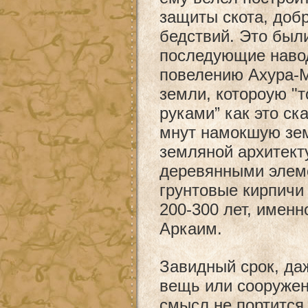
защиты скота, доб
бедствий. Это был
последующие навод
повелению Ахура-Ма
земли, котороую "т
руками” как это ск
мнут намокшую зем
земляной архитекту
деревянными элеме
грунтовые кирпичи
200-300 лет, имен
Аркаим.
Завидный срок, да
вещь или сооружен
смысл не портится