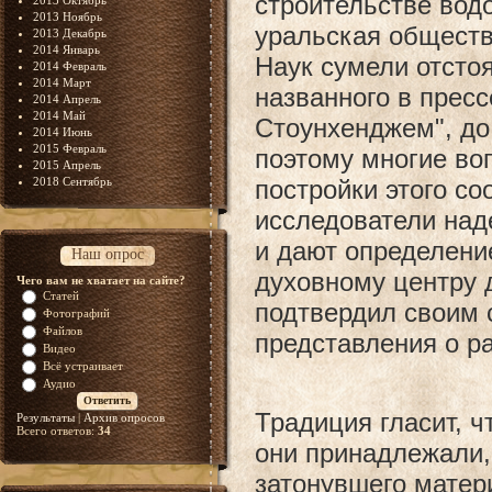
строительстве вод
2013 Октябрь
2013 Ноябрь
уральская обществ
2013 Декабрь
2014 Январь
Наук сумели отстоя
2014 Февраль
2014 Март
названного в пресс
2014 Апрель
2014 Май
Стоунхенджем", до
2014 Июнь
2015 Февраль
поэтому многие во
2015 Апрель
2018 Сентябрь
постройки этого со
исследователи над
и дают определени
Наш опрос
духовному центру 
Чего вам не хватает на сайте?
Статей
подтвердил своим 
Фотографий
Файлов
представления о р
Видео
Всё устраивает
Аудио
Традиция гласит, ч
Результаты
|
Архив опросов
Всего ответов:
34
они принадлежали,
затонувшего матер