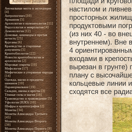
площади и кругов
Категории раздела
настилом и ливнев
Аномальные места и экспедиции
[4]
просторных жилищ
Антропогенез
[10]
Арманизм
[5]
Археология и палеонтология
[11]
продуктовыми погр
Вирусология и микрология
[4]
Демонология
[12]
(из них 40 - во вне
Домовые, кикиморы и прочая
нечисть
[25]
внутреннем). Вне 
Курганы
[6]
Краеведство и старинные
4 ориентированным
документы
[5]
Криптобиология
[22]
входами в крепост
Новости криптобиологии и
археологии
[2]
Мировые секреты
[10]
вырезан в грунте)
Мифология
[17]
Мифические и утерянные народы
плану с высочайше
[14]
Одежда, маски и предметы
кольцевые линии и
шаманов
[10]
Паранормальное
[19]
сходятся все ради
Складни, иконы и кресты
[3]
Тёмные силы и магия
[16]
Травоведство и травоведение
[5]
Уфология (НЛО)
[10]
Шифры и криптография
[2]
Монеты
[34]
Монеты Александра Третьего
[45]
Монеты Александра Второго
[39]
Монеты Александра Первого
[9]