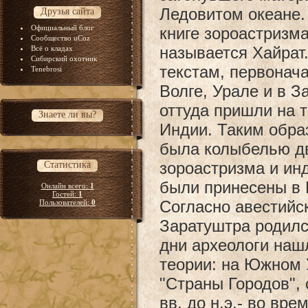
Ледовитом океане.
Друзья сайта
Официальный блог
книге зороастризма
Сообщество uCoz
называется Хайрат
Всё о кладах
Сибирский охотник
текстам, первонач
Tenebrosi
Волге, Урале и в З
оттуда пришли на 
Знаете ли вы?
Индии. Таким обра
была колыбелью дв
зороастризма и ин
Статистика
были принесены в 
Онлайн всего:
1
Гостей:
1
Согласно авестийс
Пользователей:
0
Заратуштра родилс
дни археологи наш
теории: на Южном 
"Страны Городов", 
вв. до н.э.- во вр