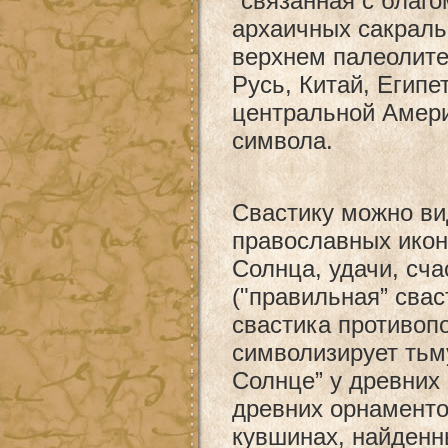
"связанная с благо
архаичных сакраль
верхнем палеолите
Русь, Китай, Египе
центральной Амери
символа.
Свастику можно ви
православных икон
Солнца, удачи, сча
("правильная” свас
свастика противоп
символизирует тьм
Солнце” у древних 
древних орнаментов
кувшинах, найденн