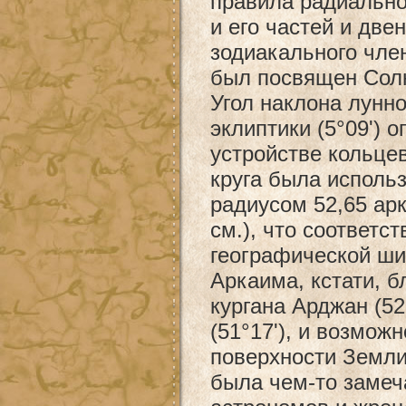
правила радиальног
и его частей и две
зодиакального чле
был посвящен Солн
Угол наклона лунно
эклиптики (5°09') 
устройстве кольце
круга была исполь
радиусом 52,65 ар
см.), что соответств
географической ши
Аркаима, кстати, б
кургана Арджан (52
(51°17'), и возможн
поверхности Земли,
была чем-то замеч