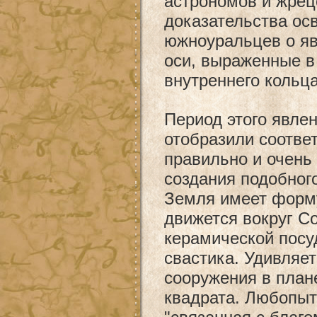
астрономов и жре
доказательства ос
южноуральцев о яв
оси, выраженные в
внутреннего кольца
Период этого явлен
отобразили соотв
правильно и очень 
создания подобног
Земля имеет форму
движется вокруг С
керамической посу
свастика. Удивляет
сооружения в план
квадрата. Любопыт