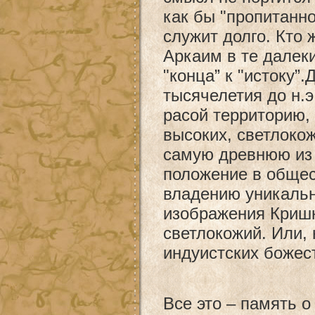
как бы "пропитанно
служит долго. Кто
Аркаим в те далек
"конца” к "истоку”
тысячелетия до н.э
расой территорию,
высоких, светлоко
самую древнюю из 
положение в общес
владению уникаль
изображения Криш
светлокожий. Или,
индуистских божес
Все это – память о