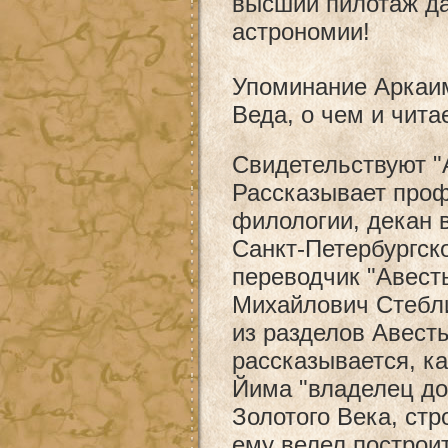
высший пилотаж д
астрономии!
Упоминание Аркаима
Веда, о чем и чит
Свидетельствуют "А
Рассказывает про
филологии, декан 
Санкт-Петербургско
переводчик "Авест
Михайлович Стебл
из разделов Авест
рассказывается, к
Йима "владелец доб
Золотого Века, стр
ему велел построи