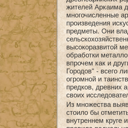
жителей Аркаима 
многочисленные ар
произведения иску
предметы. Они вла
сельскохозяйствен
высокоразвитой ме
обработки металло
впрочем как и друг
Городов" - всего 
огромной и таинст
предков, древних 
своих исследовате
Из множества выя
стоило бы отметит
внутреннем круге и