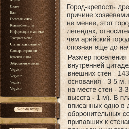
Форум
Город-крепость др
Видео
Блог
причине хозяевами
Гостевая книга
не менее, этот гор
Криптобиология
легендах, относит
Информации о монетах
чем арийский город
Экспресс меню
Статьи пользователей
опознан еще до на
Словарь терминов
Размер поселения 
Красная книга
Заброшенные места
внутренней цитаде
Vegvisir
внешних стен - 143
Vegvisir
основания - 3-5 м,
Vegvisir
на месте стен - 3-
Vegvisir
высота - 1 м). В п
вписанных одно в 
Форма входа
оборонительных со
припавших к стен