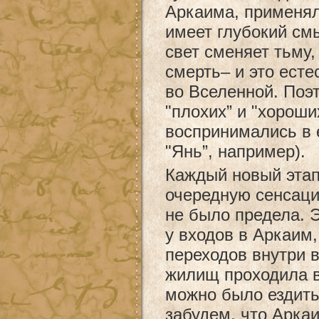
Аркаима, применял
имеет глубокий см
свет сменяет тьму
смерть– и это ест
во Вселенной. Поэ
"плохих” и "хороши
воспринимались в е
"Янь”, например).
Каждый новый этап
очередную сенсаци
не было предела. 
у входов в Аркаим,
переходов внутри 
жилищ проходила в
можно было ездить
забудем, что Арка