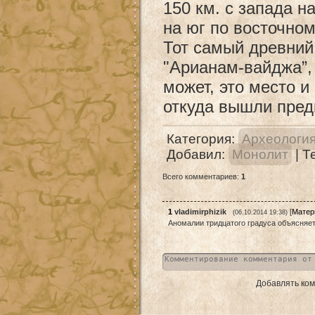
150 км. с запада на
на юг по восточном
Тот самый древний
"Арианам-вайджа”, 
может, это место и
откуда вышли пред
Категория
:
Археология
Добавил
:
Монолит
|
Т
Всего комментариев
:
1
1
vladimirphizik
[
Матер
(06.10.2014 19:38)
Аномалии тридцатого градуса объясняет э
Добавлять ком