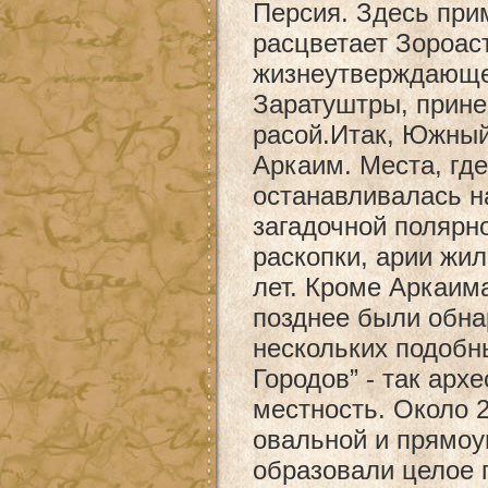
Персия. Здесь при
расцветает Зороас
жизнеутверждающе
Заратуштры, прине
расой.Итак, Южный
Аркаим. Места, где
останавливалась н
загадочной полярн
раскопки, арии жил
лет. Кроме Аркаим
позднее были обна
нескольких подобн
Городов” - так арх
местность. Около 2
овальной и прямо
образовали целое 