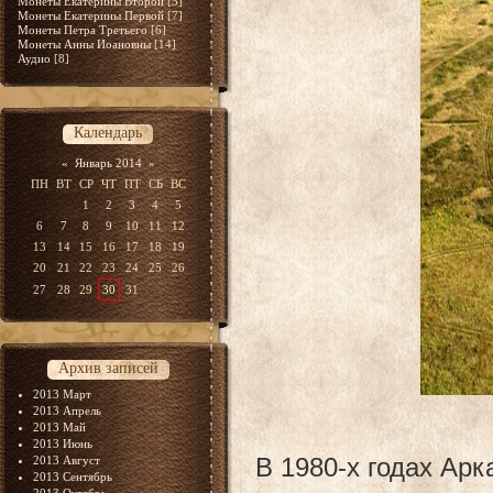
Монеты Екатерины Второй
[5]
Монеты Екатерины Первой
[7]
Монеты Петра Третьего
[6]
Монеты Анны Иоановны
[14]
Аудио
[8]
Календарь
«
Январь 2014
»
ПН
ВТ
СР
ЧТ
ПТ
СБ
ВС
1
2
3
4
5
6
7
8
9
10
11
12
13
14
15
16
17
18
19
20
21
22
23
24
25
26
27
28
29
30
31
Архив записей
2013 Март
2013 Апрель
2013 Май
2013 Июнь
В 1980-х годах Ар
2013 Август
2013 Сентябрь