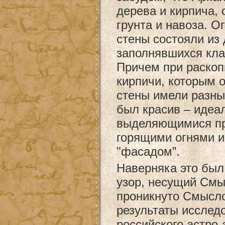
дерева и кирпича, 
грунта и навоза. 
стены состояли из
заполнявшихся кла
Причем при раскоп
кирпичи, которым
стены имели разны
был красив – идеал
выделяющимися пр
горящими огнями 
"фасадом”.
Наверняка это был
узор, несущий Смы
проникнуто Смысл
результаты исслед
российского астро-