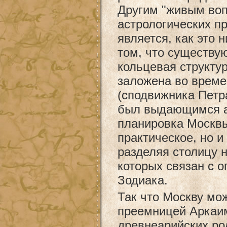
Другим "живым во
астрологических п
является, как это 
том, что существу
кольцевая структу
заложена во врем
(сподвижника Петра
был выдающимся а
планировка Москвы
практическое, но и
разделяя столицу н
которых связан с 
Зодиака.
Так что Москву мож
преемницей Аркаим
древнеарийских ро