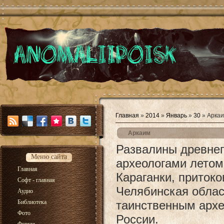
Главная
»
2014
»
Январь
»
30
» Арка
Аркаим
Развалины древнег
Меню сайта
археологами летом 
Главная
Караганки, притоко
Софт - главная
Челябинская облас
Аудио
Библиотека
таинственным архе
Фото
России.