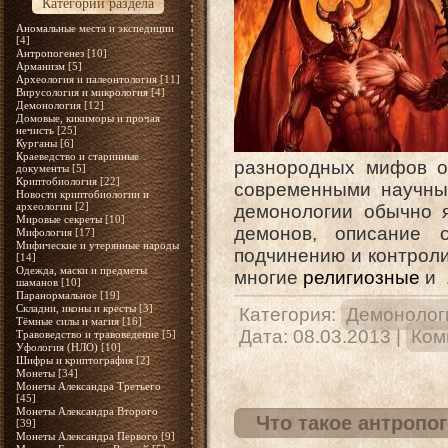
Категории раздела
Аномальные места и экспедиции
[4]
Антропогенез
[10]
Арманизм
[5]
Археология и палеонтология
[11]
Вирусология и микрология
[4]
Демонология
[12]
Домовые, кикиморы и прочая
нечисть
[25]
Курганы
[6]
Краеведство и старинные
разнородных мифов 
документы
[5]
Криптобиология
[22]
современными научны
Новости криптобиологии и
археологии
[2]
демонологии обычно я
Мировые секреты
[10]
демонов, описание 
Мифология
[17]
Мифические и утерянные народы
подчинению и контроли
[14]
Одежда, маски и предметы
многие
религиозные
и
шаманов
[10]
Паранормальное
[19]
Складни, иконы и кресты
[3]
Категория:
Демонолог
Тёмные силы и магия
[16]
Дата:
08.03.2013
|
Ком
Травоведство и травоведение
[5]
Уфология (НЛО)
[10]
Шифры и криптография
[2]
Монеты
[34]
Монеты Александра Третьего
[45]
Монеты Александра Второго
Что такое антропо
[39]
Монеты Александра Первого
[9]