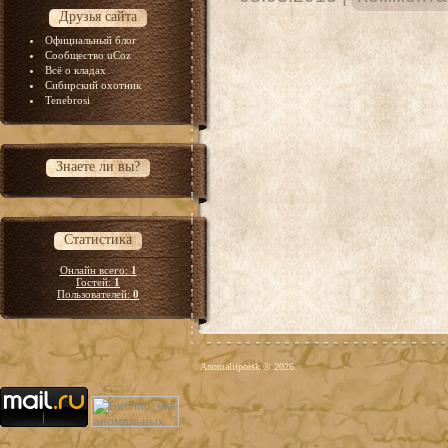
Друзья сайта
Официальный блог
Сообщество uCoz
Всё о кладах
Сибирский охотник
Tenebrosi
Знаете ли вы?
Статистика
Онлайн всего:
1
Гостей:
1
Пользователей:
0
Anomaliipoisk © 2026