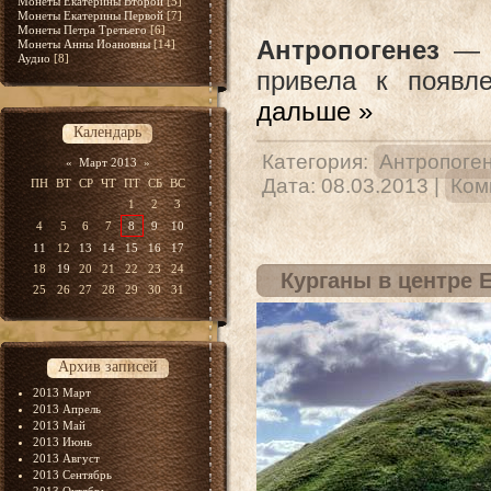
Монеты Екатерины Второй
[5]
Монеты Екатерины Первой
[7]
Монеты Петра Третьего
[6]
Антропогенез
— 
Монеты Анны Иоановны
[14]
Аудио
[8]
привела к появ
дальше »
Календарь
Категория:
Антропоге
«
Март 2013
»
Дата:
08.03.2013
|
Ком
ПН
ВТ
СР
ЧТ
ПТ
СБ
ВС
1
2
3
4
5
6
7
8
9
10
11
12
13
14
15
16
17
18
19
20
21
22
23
24
Курганы в центре 
25
26
27
28
29
30
31
Архив записей
2013 Март
2013 Апрель
2013 Май
2013 Июнь
2013 Август
2013 Сентябрь