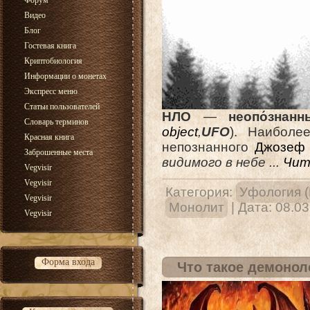
Форум
Видео
Блог
Гостевая книга
Криптобиология
Информации о монетах
Экспресс меню
Статьи пользователей
НЛО
—
неопо́знан
Словарь терминов
object
,
UFO
). Наиболе
Красная книга
непознанного
Джозеф 
Заброшенные места
видимого в небе
...
Чит
Vegvisir
Vegvisir
Категория:
Уфология 
Vegvisir
Монолит
| Дата:
08.03
Vegvisir
Форма входа
Что такое демонол