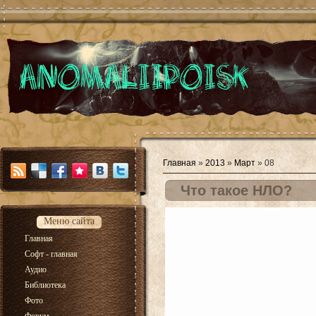
Главная
»
2013
»
Март
»
08
Что такое НЛО?
Меню сайта
Главная
Софт - главная
Аудио
Библиотека
Фото