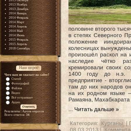
2013 Октябрь
2013 Ноябрь
2013 Декабрь
2014 Январь
2014 Февраль
2014 Март
2014 Апрель
половине второго тыс
2014 Май
в степях Северного П
2014 Июнь
2015 Февраль
положение ииндоира
2015 Апрель
колесницах вынуждены 
2018 Сентябрь
произошёл раскол на и
наследие чётко ра
кремировали своих со
Наш опрос
1400 году до н.э. 
Чего вам не хватает на сайте?
Статей
предприятие - вторгл
Фотографий
там до них народов о
Файлов
на их родном языке –
Видео
Всё устраивает
Рамаяна, Махабхарата 
Аудио
...
Читать дальше »
Результаты
|
Архив опросов
Всего ответов:
34
Категория:
Курганы
| 
08.03.2013
|
Комментар