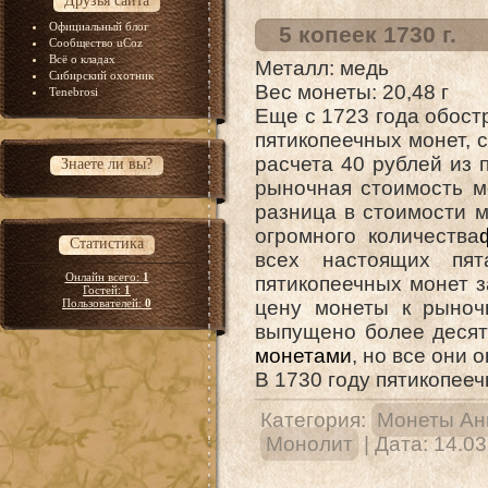
Друзья сайта
Официальный блог
5 копеек 1730 г.
Сообщество uCoz
Всё о кладах
Металл: медь
Сибирский охотник
Вес монеты: 20,48 г
Tenebrosi
Еще с 1723 года обост
пятикопеечных монет, с
расчета 40 рублей из п
Знаете ли вы?
рыночная стоимость ме
разница в стоимости 
огромного количества
Статистика
всех настоящих пя
Онлайн всего:
1
пятикопеечных монет з
Гостей:
1
Пользователей:
0
цену монеты к рыноч
выпущено более десят
монетами
, но все они 
В 1730 году пятикопееч
Категория:
Монеты Ан
Монолит
| Дата:
14.03