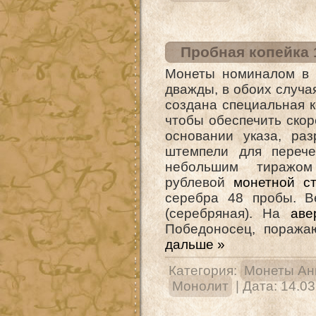
Пробная копейка 1
Монеты номиналом в 
дважды, в обоих случа
создана специальная 
чтобы обеспечить ск
основании указа, раз
штемпели для перече
небольшим тиражо
рублевой
монетной с
серебра 48 пробы. Ве
(серебряная). На
аве
Победоносец, поража
дальше »
Категория:
Монеты Ан
Монолит
| Дата:
14.03