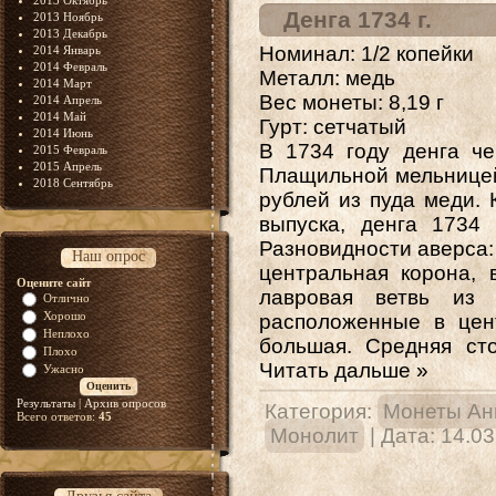
2013 Октябрь
Денга 1734 г.
2013 Ноябрь
2013 Декабрь
Номинал
: 1/2 копейки
2014 Январь
2014 Февраль
Металл: медь
2014 Март
Вес монеты: 8,19 г
2014 Апрель
2014 Май
Гурт: сетчатый
2014 Июнь
В 1734 году
денга
че
2015 Февраль
2015 Апрель
Плащильной мельницей 
2018 Сентябрь
рублей из пуда меди. 
выпуска, денга 1734 
Разновидности аверса:
Наш опрос
центральная корона, 
Оцените сайт
лавровая ветвь из 
Отлично
Хорошо
расположенные в цен
Неплохо
большая. Средняя ст
Плохо
Читать дальше »
Ужасно
Результаты
|
Архив опросов
Категория:
Монеты Ан
Всего ответов:
45
Монолит
| Дата:
14.03