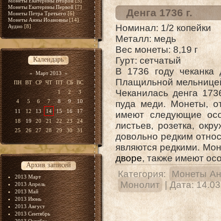
Монеты Екатерины Второй
[5]
Монеты Екатерины Первой
[7]
Денга 1736 г.
Монеты Петра Третьего
[6]
Монеты Анны Иоановны
[14]
Номинал: 1/2 копейки
Аудио
[8]
Металл: медь
Вес монеты: 8,19 г
Гурт: сетчатый
Календарь
В 1736 году чеканка 
«
Март 2013
»
Плащильной мельницей
ПН
ВТ
СР
ЧТ
ПТ
СБ
ВС
Чеканилась денга 173
1
2
3
4
5
6
7
8
9
10
пуда меди. Монеты, о
11
12
13
14
15
16
17
имеют следующие осо
18
19
20
21
22
23
24
листьев, розетка, ок
25
26
27
28
29
30
31
довольно редким относ
являются редкими. Мо
дворе
, также имеют ос
Архив записей
Категория:
Монеты А
2013 Март
Монолит
| Дата:
14.03
2013 Апрель
2013 Май
2013 Июнь
2013 Август
2013 Сентябрь