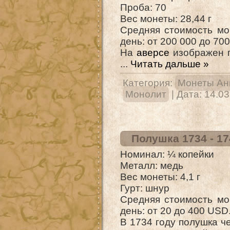
Проба: 70
Вес монеты: 28,44 г
Средняя стоимость мо
день: от 200 000 до 70
На
аверсе
изображен 
...
Читать дальше »
Категория:
Монеты Ан
Монолит
| Дата:
14.03
Полушка 1734 - 174
Номинал: ¼ копейки
Металл: медь
Вес монеты: 4,1 г
Гурт: шнур
Средняя стоимость мо
день: от 20 до 400 USD
В 1734 году полушка ч