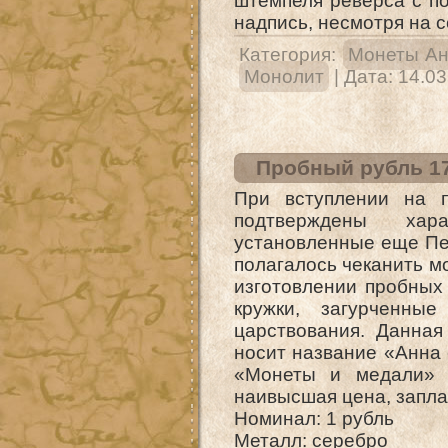
штемпеля реверса с по
надпись, несмотря на 
Категория:
Монеты А
Монолит
| Дата:
14.03
Пробный рубль 17
При вступлении на 
подтверждены хар
установленные еще Пет
полагалось чеканить мо
изготовлении пробных
кружки, загурченны
царствования. Данная
носит название «Анна 
«Монеты и медали» 
наивысшая цена, запла
Номинал: 1 рубль
Металл: серебро