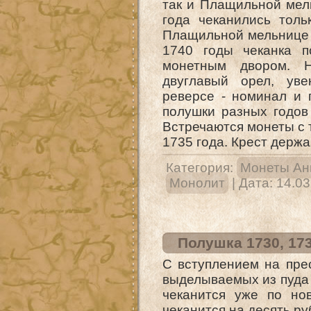
так и Плащильной мел
года чеканились тол
Плащильной мельнице 
1740 годы чеканка п
монетным двором. Н
двуглавый орел, ув
реверсе - номинал и 
полушки разных годов
Встречаются монеты с 
1735 года. Крест держ
Категория:
Монеты Ан
Монолит
| Дата:
14.03
Полушка 1730, 173
С вступлением на пре
выделываемых из пуда 
чеканится уже по но
чеканится на десять р