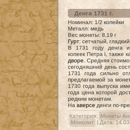
Денга 1731 г.
Номинал: 1/2 копейки
Металл: медь
Вес монеты: 8,19 г
Гурт
: сетчатый, гладкий
В 1731 году денга из
копеек Петра I, также к
дворе
. Средняя стоимо
сегодняшний день сост
1731 года сильно от
предлагаемой за монет
1730 года выпуска име
года цена которой дос
редким монетам.
На
аверсе
денги по-пр
Категория:
Монеты Ан
Монолит
| Дата:
14.03