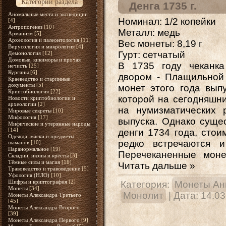
Категории раздела
Денга 1735 г.
Аномальные места и экспедиции
Номинал
: 1/2 копейки
[4]
Антропогенез
[10]
Металл: медь
Арманизм
[5]
Археология и палеонтология
[11]
Вес монеты: 8,19 г
Вирусология и микрология
[4]
Гурт: сетчатый
Демонология
[12]
Домовые, кикиморы и прочая
В 1735 году чеканк
нечисть
[25]
Курганы
[6]
двором
- Плащильной 
Краеведство и старинные
документы
[5]
монет этого года вып
Криптобиология
[22]
которой на сегодняшни
Новости криптобиологии и
археологии
[2]
на нумизматических 
Мировые секреты
[10]
Мифология
[17]
выпуска. Однако суще
Мифические и утерянные народы
[14]
денги 1734 года, сто
Одежда, маски и предметы
редко встречаются 
шаманов
[10]
Паранормальное
[19]
Перечеканенные мон
Складни, иконы и кресты
[3]
Тёмные силы и магия
[16]
Читать дальше »
Травоведство и травоведение
[5]
Уфология (НЛО)
[10]
Шифры и криптография
[2]
Категория:
Монеты Ан
Монеты
[34]
Монолит
| Дата:
14.03
Монеты Александра Третьего
[45]
Монеты Александра Второго
[39]
Монеты Александра Первого
[9]