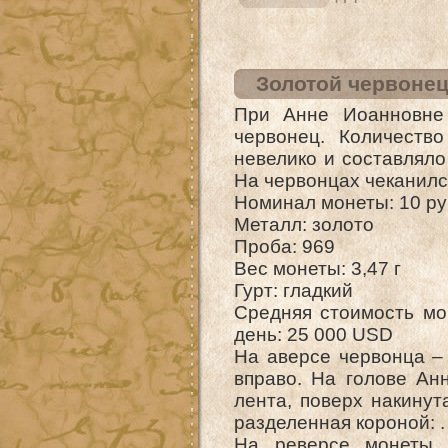
Золотой червонец 
При Анне Иоанновне 
червонец. Количеств
невелико и составляло
На червонцах чеканилс
Номинал монеты: 10 р
Металл: золото
Проба: 969
Вес монеты: 3,47 г
Гурт: гладкий
Средняя стоимость мо
день: 25 000 USD
На аверсе червонца –
вправо. На голове Ан
лента, поверх накинут
разделенная короной: .
На реверсе монеты 