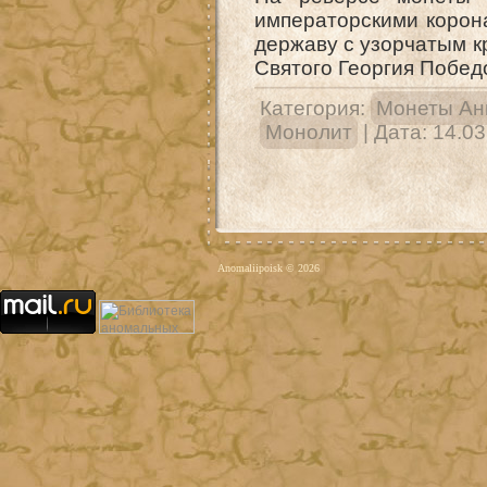
императорскими корона
державу с узорчатым к
Святого Георгия Побе
Категория:
Монеты Ан
Монолит
| Дата:
14.03
Anomaliipoisk © 2026