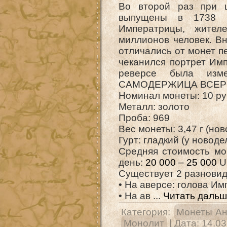
Во второй раз при 
выпущены в 1738 г
Императрицы, жител
миллионов человек. В
отличались от монет п
чеканился портрет Им
реверсе была изм
САМОДЕРЖИЦА ВСЕРОСI
Номинал монеты: 10 р
Металл: золото
Проба: 969
Вес монеты: 3,47 г (нов
Гурт: гладкий (у новоде
Средняя стоимость мо
день:
20 000 – 25 000
U
Существует 2 разновид
• На аверсе: голова И
• На ав
...
Читать дальш
Категория:
Монеты А
Монолит
| Дата:
14.03