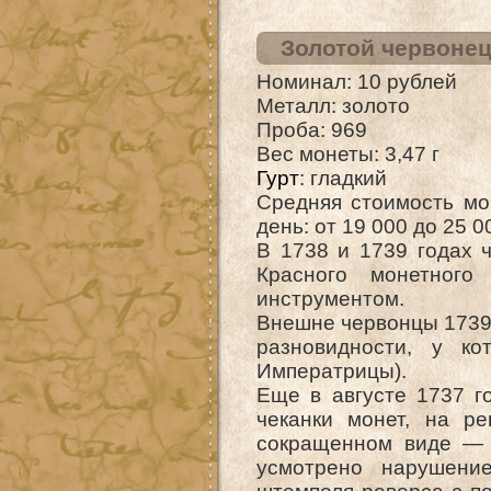
Золотой червонец 
Номинал: 10 рублей
Металл: золото
Проба: 969
Вес монеты: 3,47 г
Гурт
: гладкий
Средняя стоимость мо
день: от 19 000 до 25 
В 1738 и 1739 годах 
Красного монетног
инструментом.
Внешне червонцы 1739 
разновидности, у к
Императрицы).
Еще в августе 1737 г
чеканки монет, на р
сокращенном виде —
усмотрено нарушени