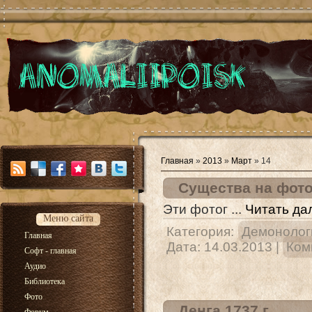
Главная
»
2013
»
Март
»
14
Существа на фот
Эти фотог
...
Читать да
Меню сайта
Категория:
Демонолог
Главная
Дата:
14.03.2013
|
Ком
Софт - главная
Аудио
Библиотека
Фото
Денга 1737 г.