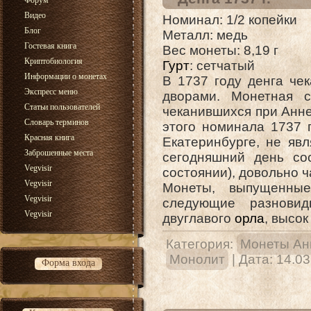
Форум
Видео
Номинал: 1/2 копейки
Блог
Металл: медь
Гостевая книга
Вес монеты: 8,19 г
Криптобиология
Гурт
: сетчатый
Информации о монетах
В 1737 году денга че
Экспресс меню
дворами. Монетная с
Статьи пользователей
чеканившихся при Анне
Словарь терминов
этого номинала 1737 г
Красная книга
Екатеринбурге, не яв
Заброшенные места
сегодняшний день со
Vegvisir
состоянии), довольно ч
Vegvisir
Монеты, выпущенные
Vegvisir
следующие разновид
Vegvisir
двуглавого
орла
, высо
Категория:
Монеты Ан
Монолит
| Дата:
14.03
Форма входа