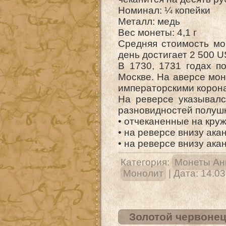
Номинал: ¼ копейки
Металл: медь
Вес монеты: 4,1 г
Средняя стоимость мо
день достигает 2 500 U
В 1730, 1731 годах п
Москве. На аверсе мо
императорскими корон
На реверсе указывалс
разновидностей полушк
• отчеканенные на круж
• на реверсе внизу ака
• на реверсе внизу ака
Категория:
Монеты Ан
Монолит
| Дата:
14.03
Золотой червонец 