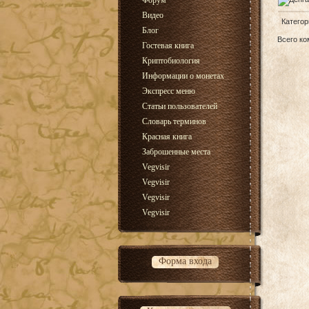
Форум
Видео
Категор
Блог
Всего к
Гостевая книга
Криптобиология
Информации о монетах
Экспресс меню
Статьи пользователей
Словарь терминов
Красная книга
Заброшенные места
Vegvisir
Vegvisir
Vegvisir
Vegvisir
Форма входа