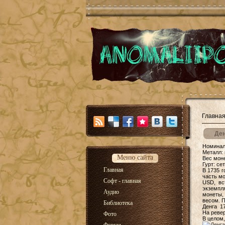
Главна
Ден
Номина
Металл:
Меню сайта
Вес моне
Гурт: се
Главная
В 1735 г
часть мо
Софт - главная
USD, вс
экземпл
Аудио
монеты,
весом. 
Библиотека
Денга 1
На
реве
Фото
В целом,