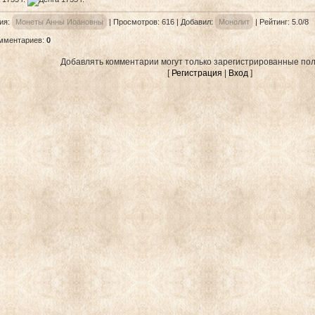
ия
:
Монеты Анны Иоановны
|
Просмотров
: 616 |
Добавил
:
Монолит
|
Рейтинг
:
5.0
/
8
омментариев
:
0
Добавлять комментарии могут только зарегистрированные пол
[
Регистрация
|
Вход
]