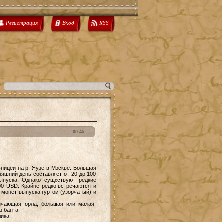
Регистрация
Вход
RSS
00:45
ницей на р. Яузе в Москве. Большая
няшний день составляет от 20 до 100
ыпуска. Однако существуют редкие
00 USD. Крайне редко встречаются и
 монет выпуска гуртом (узорчатый) и
енчающая орла, большая или малая.
ез банта.
ика.