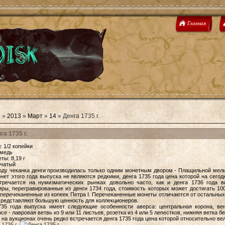
Главная
я
»
2013
»
Март
»
14
» Денга 1735 г.
га 1735 г.
л
: 1/2 копейки
 медь
ты: 8,19 г
тчатый
оду чеканка денги производилась только одним
монетным двором
- Плащильной мель
нет этого года выпуска не являются редкими, денга 1735 года цена которой на сегод
тречается на нумизматических рынках довольно часто, как и
денга 1736
года в
яры, перегравированные из денги 1734 года, стоимость которых может достигать 10
 перечеканенные из
копеек
Петра I. Перечеканенные монеты отличаются от остальных
Представляют большую ценность для коллекционеров.
735 года выпуска имеет следующие особенности аверса: центральная корона, в
рсе
- лавровая ветвь из 9 или 11 листьев, розетка из 4 или 5 лепестков, нижняя ветка б
 на аукционах очень редко встречается денга 1735 года цена которой относительно вел