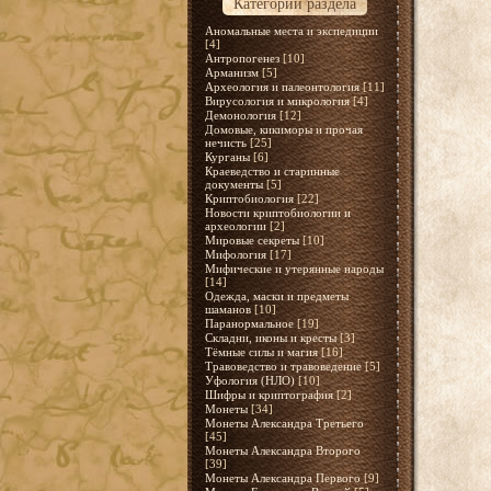
Категории раздела
Аномальные места и экспедиции
[4]
Антропогенез
[10]
Арманизм
[5]
Археология и палеонтология
[11]
Вирусология и микрология
[4]
Демонология
[12]
Домовые, кикиморы и прочая
нечисть
[25]
Курганы
[6]
Краеведство и старинные
документы
[5]
Криптобиология
[22]
Новости криптобиологии и
археологии
[2]
Мировые секреты
[10]
Мифология
[17]
Мифические и утерянные народы
[14]
Одежда, маски и предметы
шаманов
[10]
Паранормальное
[19]
Складни, иконы и кресты
[3]
Тёмные силы и магия
[16]
Травоведство и травоведение
[5]
Уфология (НЛО)
[10]
Шифры и криптография
[2]
Монеты
[34]
Монеты Александра Третьего
[45]
Монеты Александра Второго
[39]
Монеты Александра Первого
[9]