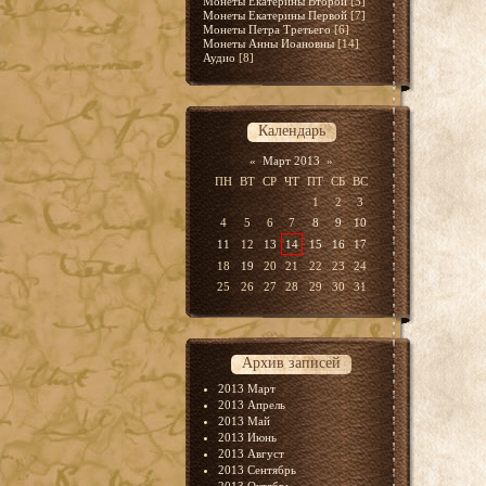
Монеты Екатерины Второй
[5]
Монеты Екатерины Первой
[7]
Монеты Петра Третьего
[6]
Монеты Анны Иоановны
[14]
Аудио
[8]
Календарь
«
Март 2013
»
ПН
ВТ
СР
ЧТ
ПТ
СБ
ВС
1
2
3
4
5
6
7
8
9
10
11
12
13
14
15
16
17
18
19
20
21
22
23
24
25
26
27
28
29
30
31
Архив записей
2013 Март
2013 Апрель
2013 Май
2013 Июнь
2013 Август
2013 Сентябрь