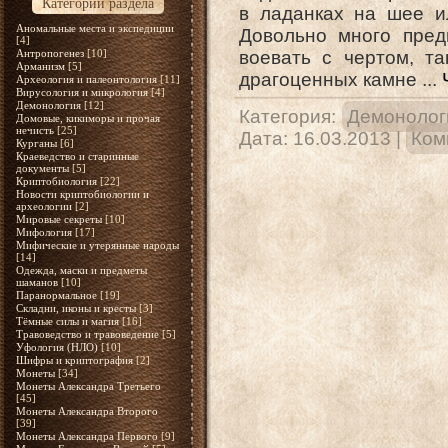
Категории раздела
в ладанках на шее и
Аномальные места и экспедиции
Довольно много пред
[4]
Антропогенез
[10]
воевать с чертом, та
Арманизм
[5]
драгоценных камне
...
Археология и палеонтология
[11]
Вирусология и микрология
[4]
Демонология
[12]
Категория:
Демонолог
Домовые, кикиморы и прочая
нечисть
[25]
Дата:
16.03.2013
|
Ком
Курганы
[6]
Краеведство и старинные
документы
[5]
Криптобиология
[22]
Новости криптобиологии и
археологии
[2]
Мировые секреты
[10]
Мифология
[17]
Мифические и утерянные народы
[14]
Одежда, маски и предметы
шаманов
[10]
Паранормальное
[19]
Складни, иконы и кресты
[3]
Тёмные силы и магия
[16]
Травоведство и травоведение
[5]
Уфология (НЛО)
[10]
Шифры и криптография
[2]
Монеты
[34]
Монеты Александра Третьего
[45]
Монеты Александра Второго
[39]
Монеты Александра Первого
[9]