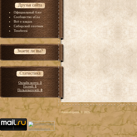
Друзья сайта
Официальный блог
Сообщество uCoz
Всё о кладах
Сибирский охотник
Tenebrosi
Знаете ли вы?
Статистика
Онлайн всего:
1
Гостей:
1
Пользователей:
0
Anomaliipoisk © 2026