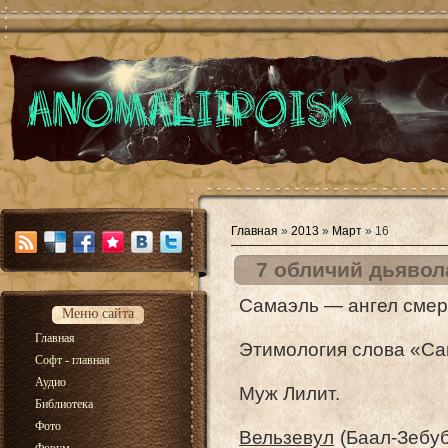
Главная
»
2013
»
Март
»
16
7 обличий дьявол
Самаэль — ангел смер
Меню сайта
Главная
Этимология слова «Сам
Софт - главная
Аудио
Муж Лилит.
Библиотека
Фото
Вельзевул
(Баал-Зебуб