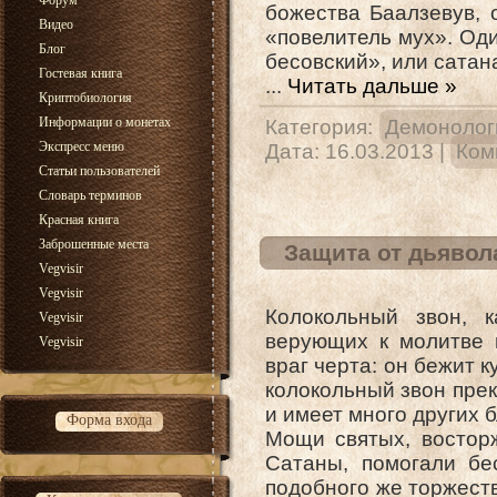
Форум
божества Баалзевув, 
Видео
«повелитель мух». Од
Блог
бесовский», или сатана
Гостевая книга
...
Читать дальше »
Криптобиология
Информации о монетах
Категория:
Демонолог
Экспресс меню
Дата:
16.03.2013
|
Ком
Статьи пользователей
Словарь терминов
Красная книга
Заброшенные места
Защита от дьявол
Vegvisir
Vegvisir
Колокольный звон, 
Vegvisir
верующих к молитве 
Vegvisir
враг черта: он бежит 
колокольный звон прек
и имеет много других
Форма входа
Мощи святых, востор
Сатаны, помогали бе
подобного же торжеств