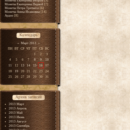
Монеты Екатерины Второй
[5]
Монеты Екатерины Первой
[7]
Монеты Петра Третьего
[6]
Монеты Анны Иоановны
[14]
Аудио
[8]
Календарь
«
Март 2013
»
ПН
ВТ
СР
ЧТ
ПТ
СБ
ВС
1
2
3
4
5
6
7
8
9
10
11
12
13
14
15
16
17
18
19
20
21
22
23
24
25
26
27
28
29
30
31
Архив записей
2013 Март
2013 Апрель
2013 Май
2013 Июнь
2013 Август
2013 Сентябрь